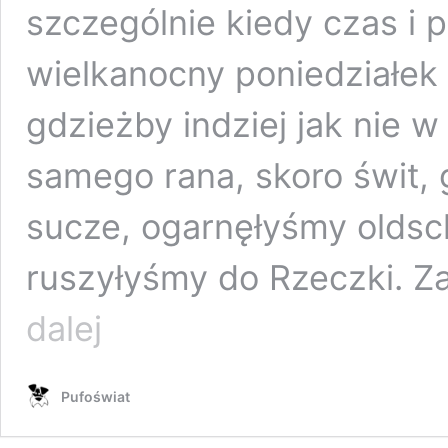
szczególnie kiedy czas i 
wielkanocny poniedziałek
gdzieżby indziej jak nie w
samego rana, skoro świt,
sucze, ogarnęłyśmy olds
ruszyłyśmy do Rzeczki. Za
Sowi
dalej
Trójkąt
Bermudzki
Pufoświat