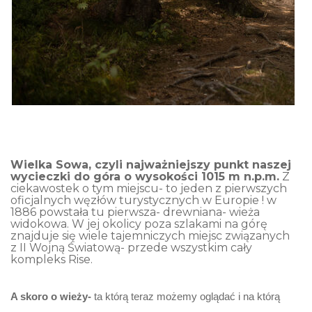
Wielka Sowa, czyli najważniejszy punkt naszej
wycieczki do góra o wysokości 1015 m n.p.m.
Z
ciekawostek o tym miejscu- to jeden z pierwszych
oficjalnych węzłów turystycznych w Europie ! w
1886 powstała tu pierwsza- drewniana- wieża
widokowa. W jej okolicy poza szlakami na górę
znajduje się wiele tajemniczych miejsc związanych
z II Wojną Światową- przede wszystkim cały
kompleks Rise.
A skoro o wieży-
ta którą teraz możemy oglądać i na którą