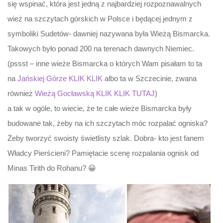
się wspinać, która jest jedną z najbardziej rozpoznawalnych
wież na szczytach górskich w Polsce i będącej jednym z
symboliki Sudetów- dawniej nazywana była Wieżą Bismarcka.
Takowych było ponad 200 na terenach dawnych Niemiec.
(pssst – inne wieże Bismarcka o których Wam pisałam to ta
na
Jańskiej Górze KLIK KLIK
albo ta w Szczecinie, zwana
również
Wieżą Gocławską KLIK KLIK TUTAJ
)
a tak w ogóle, to wiecie, że te całe wieże Bismarcka były
budowane tak, żeby na ich szczytach móc rozpalać ogniska?
Żeby tworzyć swoisty świetlisty szlak. Dobra- kto jest fanem
Władcy Pierścieni? Pamiętacie scenę rozpalania ognisk od
Minas Tirith do Rohanu? 😀