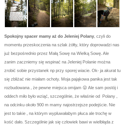
Spokojny spacer mamy aż do Jeleniej Polany
, czyli do
momentu przeskoczenia na szlak żółty, który doprowadzi nas
już bezpośrednio przez Małą Sowę na Wielką Sowę. Ale
zanim zaczniemy się wspinać na Jeleniej Polanie można
zrobić sobie przystanek np przy sporej wiacie. Ok- ja akurat tu
się zbliżać nie miałam ochoty. Moja pająkowa panika jest tak
rozbudowana , że pewne miejsca omijam 😛 Ale sam postój i
oddech miło było wziąć, szczególnie, że właśnie od Polany ,
na odcinku około 900 m mamy najostrzejsze podejście. Nie
jest to takie , na którym wypluwałabym płuca ale trochę w
kość dało. Szczególnie jak się człowiek bawi w wielbłąda z