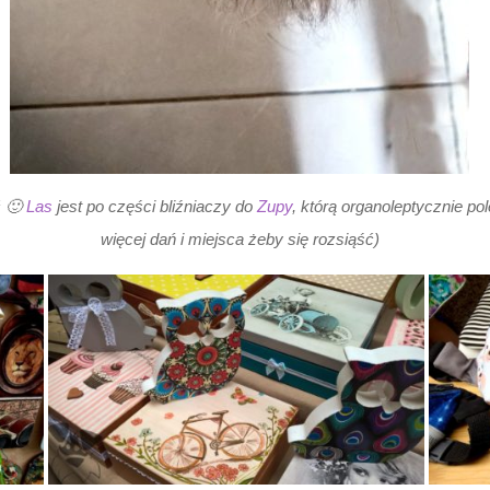
ć 🙂
Las
jest po części bliźniaczy do
Zupy
, którą organoleptycznie po
więcej dań i miejsca żeby się rozsiąść)