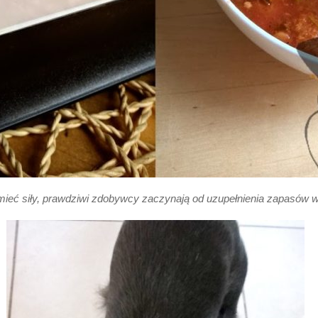
mieć siły, prawdziwi zdobywcy zaczynają od uzupełnienia zapasów 