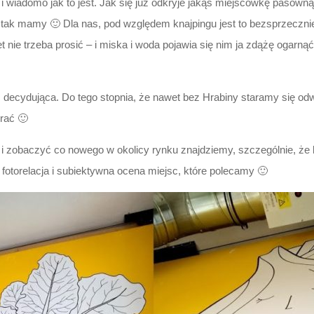
i wiadomo jak to jest. Jak się już odkryje jakąś miejscówkę pasown
tak mamy 🙂 Dla nas, pod względem knajpingu jest to bezsprzeczn
 nie trzeba prosić – i miska i woda pojawia się nim ja zdążę ogarnąć 
s decydująca. Do tego stopnia, że nawet bez Hrabiny staramy się odw
rać 🙂
i zobaczyć co nowego w okolicy rynku znajdziemy, szczególnie, że l
otorelacja i subiektywna ocena miejsc, które polecamy 🙂