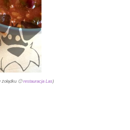
w żołądku 🙂
restauracja Las
)