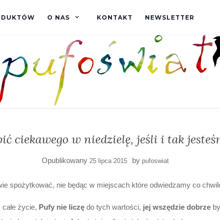
RODUKTÓW
O NAS
KONTAKT
NEWSLETTER
bić ciekawego w niedzielę, jeśli i tak jeste
Opublikowany
by
25 lipca 2015
pufoswiat
ekawie spożytkować, nie będąc w miejscach które odwiedzamy co chwil
 całe życie,
Pufy nie liczę
do tych wartości,
jej wszędzie dobrze
by