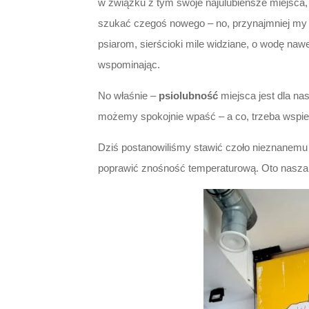
w związku z tym swoje najulubieńsze miejsca, 
szukać czegoś nowego – no, przynajmniej my 
psiarom, sierścioki mile widziane, o wodę nawet
wspominając.
No właśnie –
psiolubność
miejsca jest dla na
możemy spokojnie wpaść – a co, trzeba wspie
Dziś postanowiliśmy stawić czoło nieznanemu 
poprawić znośność temperaturową. Oto nasza f