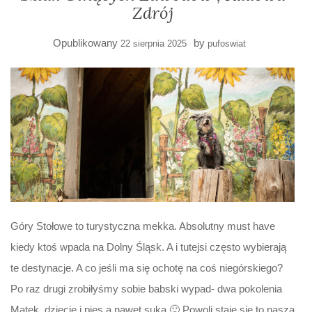
Zdrój
Opublikowany
by
22 sierpnia 2025
pufoswiat
Góry Stołowe to turystyczna mekka. Absolutny must have
kiedy ktoś wpada na Dolny Śląsk. A i tutejsi często wybierają
te destynacje. A co jeśli ma się ochotę na coś niegórskiego?
Po raz drugi zrobiłyśmy sobie babski wypad- dwa pokolenia
Matek, dziecię i pies a nawet suka 🙂 Powoli staje się to naszą