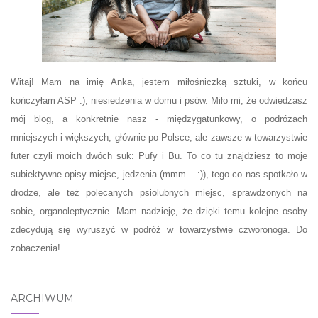
Witaj! Mam na imię Anka, jestem miłośniczką sztuki, w końcu
kończyłam ASP :), niesiedzenia w domu i psów. Miło mi, że odwiedzasz
mój blog, a konkretnie nasz - międzygatunkowy, o podróżach
mniejszych i większych, głównie po Polsce, ale zawsze w towarzystwie
futer czyli moich dwóch suk: Pufy i Bu. To co tu znajdziesz to moje
subiektywne opisy miejsc, jedzenia (mmm... :)), tego co nas spotkało w
drodze, ale też polecanych psiolubnych miejsc, sprawdzonych na
sobie, organoleptycznie. Mam nadzieję, że dzięki temu kolejne osoby
zdecydują się wyruszyć w podróż w towarzystwie czworonoga. Do
zobaczenia!
ARCHIWUM