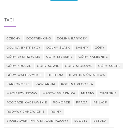
TAGI
CZECHY
DOGTREKKING
DOLINA BARYCZY
DOLINA BYSTRZYCY
DOLNY ŚLĄSK
EVENTY
GÓRY
GÓRY BYSTRZYCKIE
GÓRY IZERSKIE
GÓRY KAMIENNE
GÓRY KRUCZE
GÓRY SOWIE
GÓRY STOŁOWE
GÓRY SUCHE
GÓRY WAŁBRZYSKIE
HISTORIA
II WOJNA ŚWIATOWA
KARKONOSZE
KAWIARNIA
KOTLINA KŁODZKA
MACIERZYŃSTWO
MASYW ŚNIEŻNIKA
MIASTO
OPOLSKIE
POGÓRZE KACZAWSKIE
POMORZE
PRAGA
PSILAJF
RUDAWY JANOWICKIE
RUINY
STOBRAWSKI PARK KRAJOBRAZOWY
SUDETY
SZTUKA