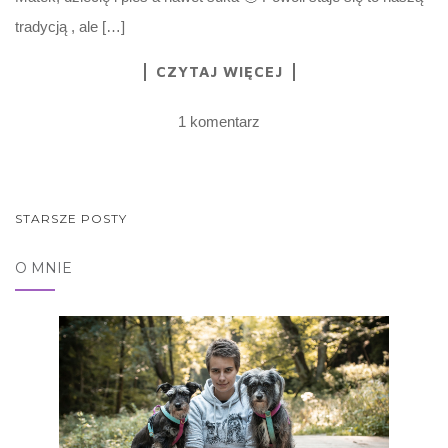
tradycją , ale […]
CZYTAJ WIĘCEJ
1 komentarz
NAWIGACJA
STARSZE POSTY
POSTÓW
O MNIE