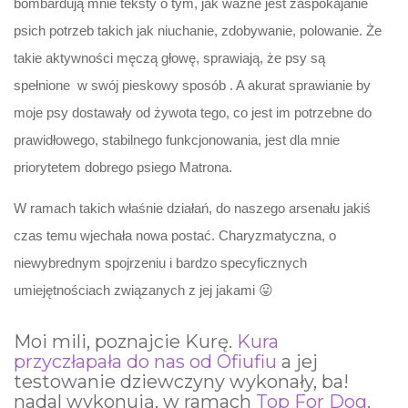
bombardują mnie teksty o tym, jak ważne jest zaspokajanie
psich potrzeb takich jak niuchanie, zdobywanie, polowanie. Że
takie aktywności męczą głowę, sprawiają, że psy są
spełnione w swój pieskowy sposób . A akurat sprawianie by
moje psy dostawały od żywota tego, co jest im potrzebne do
prawidłowego, stabilnego funkcjonowania, jest dla mnie
priorytetem dobrego psiego Matrona.
W ramach takich właśnie działań, do naszego arsenału jakiś
czas temu wjechała nowa postać. Charyzmatyczna, o
niewybrednym spojrzeniu i bardzo specyficznych
umiejętnościach związanych z jej jakami 😛
Moi mili, poznajcie Kurę.
Kura
przyczłapała do nas od Ofiufiu
a jej
testowanie dziewczyny wykonały, ba!
nadal wykonują, w ramach
Top For Dog
.