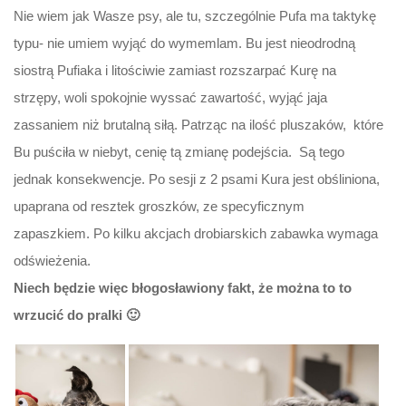
Nie wiem jak Wasze psy, ale tu, szczególnie Pufa ma taktykę
typu- nie umiem wyjąć do wymemlam. Bu jest nieodrodną
siostrą Pufiaka i litościwie zamiast rozszarpać Kurę na
strzępy, woli spokojnie wyssać zawartość, wyjąć jaja
zassaniem niż brutalną siłą. Patrząc na ilość pluszaków, które
Bu puściła w niebyt, cenię tą zmianę podejścia. Są tego
jednak konsekwencje. Po sesji z 2 psami Kura jest obśliniona,
upaprana od resztek groszków, ze specyficznym
zapaszkiem. Po kilku akcjach drobiarskich zabawka wymaga
odświeżenia.
Niech będzie więc błogosławiony fakt, że można to to
wrzucić do pralki 🙂