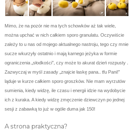
Mimo, że na pozór nie ma tych schowków aż tak wiele,
można upchać w nich całkiem sporo granulatu. Oczywiście
zależy to u nas od mojego aktualnego nastroju, tego czy mnie
sucze wkurzyły ostatnio i mają karnego jeżyka w formie
ograniczenia „słodkości”, czy może to akurat dzień rozpusty .
Zazwyczaj w myśl zasady „znajcie łaskę pana.. tfu Pani!”
ląduje w kurze całkiem sporo groszków. Nie mam wyrzutów
sumienia, kiedy widzę, ile czasu i energii idzie na wydobycie
ich z kuraka. A kiedy widzę zmęczenie dziewczyn po jednej
sesji z zabawką to już w ogóle duma jak 150!
A strona praktyczna?