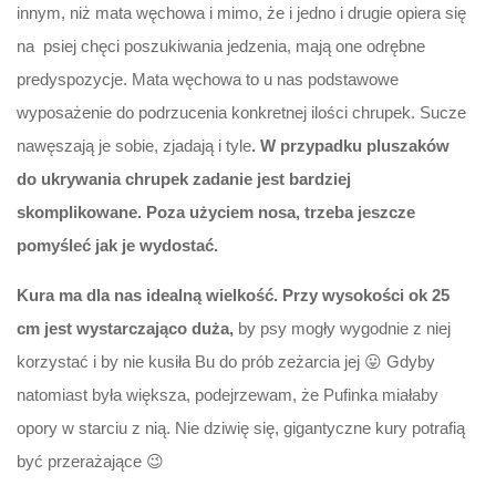
innym, niż mata węchowa i mimo, że i jedno i drugie opiera się
na psiej chęci poszukiwania jedzenia, mają one odrębne
predyspozycje. Mata węchowa to u nas podstawowe
wyposażenie do podrzucenia konkretnej ilości chrupek. Sucze
nawęszają je sobie, zjadają i tyle
. W przypadku pluszaków
do ukrywania chrupek zadanie jest bardziej
skomplikowane. Poza użyciem nosa, trzeba jeszcze
pomyśleć jak je wydostać.
Kura ma dla nas idealną wielkość. Przy wysokości ok 25
cm jest wystarczająco duża,
by psy mogły wygodnie z niej
korzystać i by nie kusiła Bu do prób zeżarcia jej 😛 Gdyby
natomiast była większa, podejrzewam, że Pufinka miałaby
opory w starciu z nią. Nie dziwię się, gigantyczne kury potrafią
być przerażające 😉