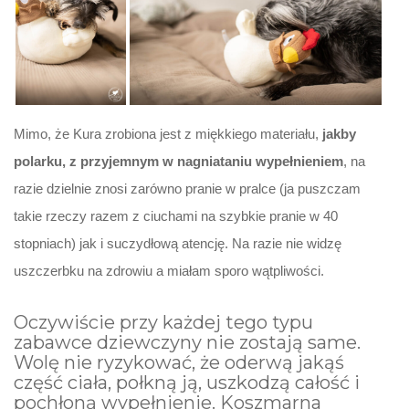
Mimo, że Kura zrobiona jest z miękkiego materiału,
jakby
polarku, z przyjemnym w nagniataniu wypełnieniem
, na
razie dzielnie znosi zarówno pranie w pralce (ja puszczam
takie rzeczy razem z ciuchami na szybkie pranie w 40
stopniach) jak i suczydłową atencję. Na razie nie widzę
uszczerbku na zdrowiu a miałam sporo wątpliwości.
Oczywiście przy każdej tego typu
zabawce dziewczyny nie zostają same.
Wolę nie ryzykować, że oderwą jakąś
część ciała, połkną ją, uszkodzą całość i
pochłoną wypełnienie. Koszmarna