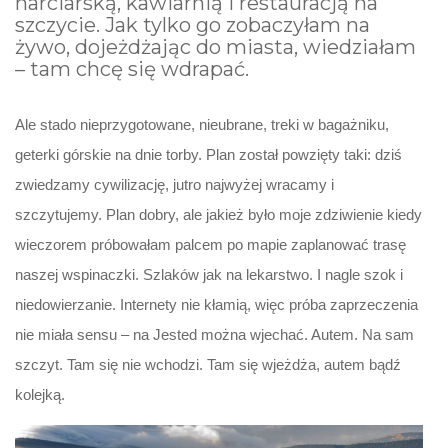
narciarską, kawiarnią i restauracją na
szczycie. Jak tylko go zobaczyłam na
żywo, dojeżdżając do miasta, wiedziałam
– tam chcę się wdrapać.
Ale stado nieprzygotowane, nieubrane, treki w bagażniku,
geterki górskie na dnie torby. Plan został powzięty taki: dziś
zwiedzamy cywilizację, jutro najwyżej wracamy i
szczytujemy. Plan dobry, ale jakież było moje zdziwienie kiedy
wieczorem próbowałam palcem po mapie zaplanować trasę
naszej wspinaczki. Szlaków jak na lekarstwo. I nagle szok i
niedowierzanie. Internety nie kłamią, więc próba zaprzeczenia
nie miała sensu – na Jested można wjechać. Autem. Na sam
szczyt. Tam się nie wchodzi. Tam się wjeżdża, autem bądź
kolejką.