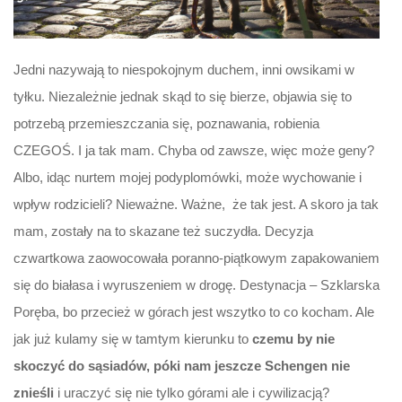
Jedni nazywają to niespokojnym duchem, inni owsikami w
tyłku. Niezależnie jednak skąd to się bierze, objawia się to
potrzebą przemieszczania się, poznawania, robienia
CZEGOŚ. I ja tak mam. Chyba od zawsze, więc może geny?
Albo, idąc nurtem mojej podyplomówki, może wychowanie i
wpływ rodzicieli? Nieważne. Ważne, że tak jest. A skoro ja tak
mam, zostały na to skazane też suczydła. Decyzja
czwartkowa zaowocowała poranno-piątkowym zapakowaniem
się do białasa i wyruszeniem w drogę. Destynacja – Szklarska
Poręba, bo przecież w górach jest wszytko to co kocham. Ale
jak już kulamy się w tamtym kierunku to
czemu by nie
skoczyć do sąsiadów, póki nam jeszcze Schengen nie
znieśli
i uraczyć się nie tylko górami ale i cywilizacją?