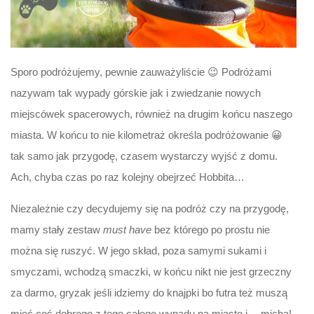
Sporo podróżujemy, pewnie zauważyliście 😉 Podróżami
nazywam tak wypady górskie jak i zwiedzanie nowych
miejscówek spacerowych, również na drugim końcu naszego
miasta. W końcu to nie kilometraż określa podróżowanie 😀
tak samo jak przygodę, czasem wystarczy wyjść z domu.
Ach, chyba czas po raz kolejny obejrzeć Hobbita…
Niezależnie czy decydujemy się na podróż czy na przygodę,
mamy stały zestaw
must have
bez którego po prostu nie
można się ruszyć. W jego skład, poza samymi sukami i
smyczami, wchodzą smaczki, w końcu nikt nie jest grzeczny
za darmo, gryzak jeśli idziemy do knajpki bo futra też muszą
mieć coś dobrego z tego całego wypadu na miasto i… micha!