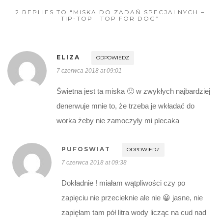
2 REPLIES TO “MISKA DO ZADAŃ SPECJALNYCH –
TIP-TOP I TOP FOR DOG”
ELIZA
ODPOWIEDZ
7 czerwca 2018 at 09:01
Świetna jest ta miska 🙂 w zwykłych najbardziej
denerwuje mnie to, że trzeba je wkładać do
worka żeby nie zamoczyły mi plecaka
PUFOSWIAT
ODPOWIEDZ
7 czerwca 2018 at 09:38
Dokładnie ! miałam wątpliwości czy po
zapięciu nie przecieknie ale nie 😀 jasne, nie
zapięłam tam pół litra wody licząc na cud nad