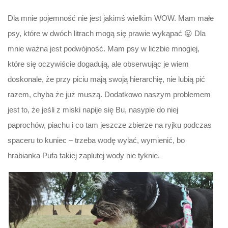
Dla mnie pojemność nie jest jakimś wielkim WOW. Mam małe
psy, które w dwóch litrach mogą się prawie wykąpać 😛 Dla
mnie ważna jest podwójność. Mam psy w liczbie mnogiej,
które się oczywiście dogadują, ale obserwując je wiem
doskonale, że przy piciu mają swoją hierarchię, nie lubią pić
razem, chyba że już muszą. Dodatkowo naszym problemem
jest to, że jeśli z miski napije się Bu, nasypie do niej
paprochów, piachu i co tam jeszcze zbierze na ryjku podczas
spaceru to kuniec – trzeba wodę wylać, wymienić, bo
hrabianka Pufa takiej zaplutej wody nie tyknie.