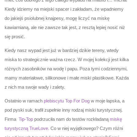
Kiedy idziemy na miejski spacer i zakładam, że wpadniemy
do jakiejś psiolubnej knajpesy, mogę liczyć na miskę
kawiarnianą, ale nie zawsze tak jest, z resztą lepiej nosić niż
się prosić.
Kiedy nasz wypad jest już w bardziej dzikie tereny, wtedy
miska to strategicznie ważna rzecz. W mojej kolekcji jest kilka
różnych zasobników na wodę i papu. Poza tymi codziennymi,
mamy materiałowe, silikonowe i małe miski plastikowe. Każda
z nich ma swoje wady i zalety.
Ostatnio w ramach
plebiscytu Top For Dog
w moje łapska, a
pod pyski suk, trafił zupełnie inny rodzaj miski turystycznej.
Firma
Tip-Top
podrzuciła nam do testów rozkładaną
miskę
turystyczną TrueLove.
Co w niej wyjątkowego? Czym różni