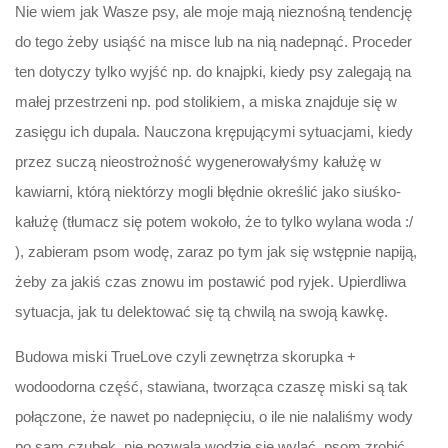
Nie wiem jak Wasze psy, ale moje mają nieznośną tendencję
do tego żeby usiąść na misce lub na nią nadepnąć. Proceder
ten dotyczy tylko wyjść np. do knajpki, kiedy psy zalegają na
małej przestrzeni np. pod stolikiem, a miska znajduje się w
zasięgu ich dupala. Nauczona krępującymi sytuacjami, kiedy
przez suczą nieostrożność wygenerowałyśmy kałużę w
kawiarni, którą niektórzy mogli błędnie określić jako siuśko-
kałużę (tłumacz się potem wokoło, że to tylko wylana woda :/
), zabieram psom wodę, zaraz po tym jak się wstępnie napiją,
żeby za jakiś czas znowu im postawić pod ryjek. Upierdliwa
sytuacja, jak tu delektować się tą chwilą na swoją kawkę.
Budowa miski TrueLove czyli zewnętrza skorupka +
wodoodorna część, stawiana, tworząca czaszę miski są tak
połączone, że nawet po nadepnięciu, o ile nie nalaliśmy wody
po sam czubek, nie pozwala wodzie się wylać, psom zrobić