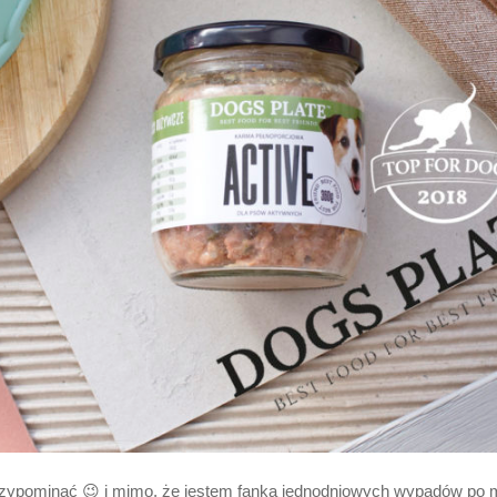
 przypominać 😉 i mimo, że jestem fanką jednodniowych wypadów po