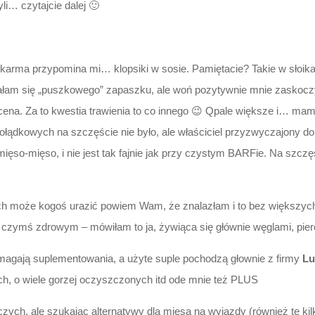
i… czytajcie dalej 🙂
arma przypomina mi… klopsiki w sosie. Pamiętacie? Takie w słoika
łam się „puszkowego” zapaszku, ale woń pozytywnie mnie zaskoczy
na. Za to kwestia trawienia to co innego 😉 Qpale większe i… mam na
żołądkowych na szczęście nie było, ale właściciel przyzwyczajony d
mięso-mięso, i nie jest tak fajnie jak przy czystym BARFie. Na szcz
ch może kogoś urazić powiem Wam, że znalazłam i to bez większych
 czymś zdrowym – mówiłam to ja, żywiąca się głównie węglami, pier
ymagają suplementowania, a użyte suple pochodzą głownie z firmy
Lu
kich, o wiele gorzej oczyszczonych itd ode mnie też PLUS
zych, ale szukając alternatywy dla mięsa na wyjazdy (również te ki