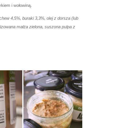
ykiem i wołowiną.
ew 4,5%, buraki 3,3%, olej z dorsza (lub
filizowana małża zielona, suszona pulpa z