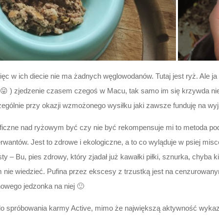
ęc w ich diecie nie ma żadnych węglowodanów. Tutaj jest ryż. Ale j
io 😛 ) zjedzenie czasem czegoś w Macu, tak samo im się krzywda ni
ególnie przy okazji wzmożonego wysiłku jaki zawsze funduję na wy
zoficzne nad ryżowym być czy nie być rekompensuje mi to metoda po
ntów. Jest to zdrowe i ekologiczne, a to co wyląduje w psiej misce
sty – Bu, pies zdrowy, który zjadał już kawałki piłki, sznurka, chyba
m nie wiedzieć. Pufina przez ekscesy z trzustką jest na cenzurowan
nowego jedzonka na niej 🙂
a do spróbowania karmy Active, mimo że największą aktywność wykaz