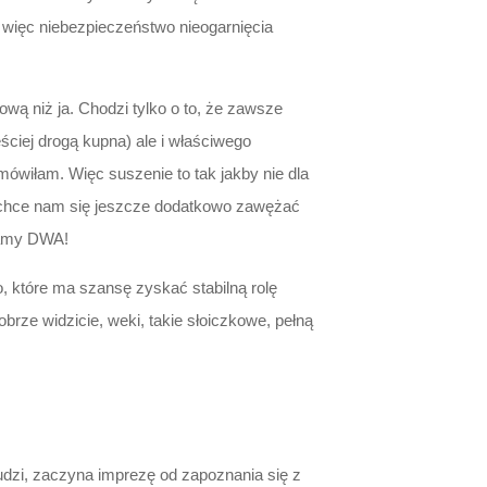
a więc niebezpieczeństwo nieogarnięcia
ą niż ja. Chodzi tylko o to, że zawsze
ciej drogą kupna) ale i właściwego
mówiłam. Więc suszenie to tak jakby nie dla
ie chce nam się jeszcze dodatkowo zawężać
mamy DWA!
 które ma szansę zyskać stabilną rolę
brze widzicie, weki, takie słoiczkowe, pełną
udzi, zaczyna imprezę od zapoznania się z