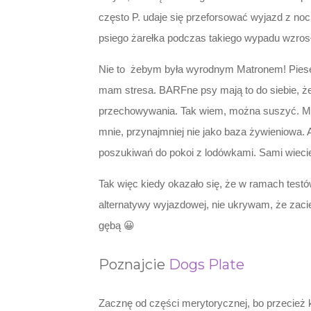
często P. udaje się przeforsować wyjazd z noc
psiego żarełka podczas takiego wypadu wzros
Nie to żebym była wyrodnym Matronem! Piesecz
mam stresa. BARFne psy mają to do siebie, że
przechowywania. Tak wiem, można suszyć. Mówił
mnie, przynajmniej nie jako baza żywieniowa. 
poszukiwań do pokoi z lodówkami. Sami wiec
Tak więc kiedy okazało się, że w ramach test
alternatywy wyjazdowej, nie ukrywam, że zacier
gębą 😀
Poznajcie
Dogs Plate
Zacznę od części merytorycznej, bo przecież k