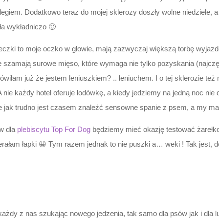
legiem. Dodatkowo teraz do mojej sklerozy doszły wolne niedziele, 
ła wykładniczo 🙂
ki to moje oczko w głowie, mają zazwyczaj większą torbę wyjazdow
 szamają surowe mięso, które wymaga nie tylko pozyskania (najczęś
am już że jestem leniuszkiem? .. leniuchem. I o tej sklerozie też 
A nie każdy hotel oferuje lodówkę, a kiedy jedziemy na jedną noc n
ie jak trudno jest czasem znaleźć sensowne spanie z psem, a my 
ów dla
plebiscytu Top For Dog
będziemy mieć okazję testować żarełko,
ałam łapki 😀 Tym razem jednak to nie puszki a… weki ! Tak jest, do
ażdy z nas szukając nowego jedzenia, tak samo dla psów jak i dla l