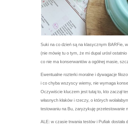
Suki na co dzień są na klasycznym BARFie, wi
(nie mówię tu o tym, że mi dupal urósł ostatn
co nie ma konserwantów a ogólnej masie, szcz
Ewentualne rozterki moralne i dywagacje filo
i co chyba wszyscy wiemy, nie wymaga konserwa
Oczywiście kluczem jest tutaj to, kto zaczął te
własnych kłaków i rzeczy, o których wolałaby
testowaniu na Bu, zaryzykuję przetestowanie 
ALE: w czasie trwania testów i Pufiak dostał