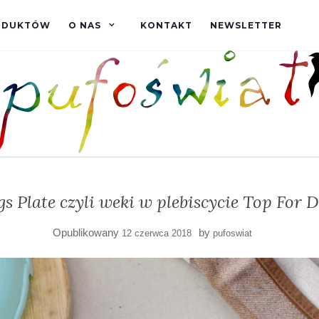
RODUKTÓW
O NAS
KONTAKT
NEWSLETTER
s Plate czyli weki w plebiscycie Top For 
Opublikowany
by
12 czerwca 2018
pufoswiat