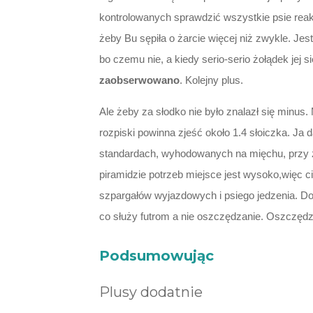
kontrolowanych sprawdzić wszystkie psie rea
żeby Bu sępiła o żarcie więcej niż zwykle. Jest
bo czemu nie, a kiedy serio-serio żołądek jej 
zaobserwowano
. Kolejny plus.
Ale żeby za słodko nie było znalazł się minus.
rozpiski powinna zjeść około 1.4 słoiczka. Ja
standardach, wyhodowanych na mięchu, przy zał
piramidzie potrzeb miejsce jest wysoko,więc c
szpargałów wyjazdowych i psiego jedzenia. Do 
co służy futrom a nie oszczędzanie. Oszczęd
Podsumowując
Plusy dodatnie