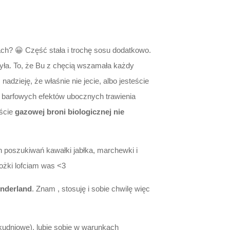
ch? 😀 Część stała i trochę sosu dodatkowo.
ła. To, że Bu z chęcią wszamała każdy
dzieję, że właśnie nie jecie, albo jesteście
o barfowych efektów ubocznych trawienia
ęście
gazowej broni biologicznej nie
 poszukiwań kawałki jabłka, marchewki i
ożki lofciam was <3
nderland
. Znam , stosuję i sobie chwilę więc
lkudniowe), lubię sobie w warunkach