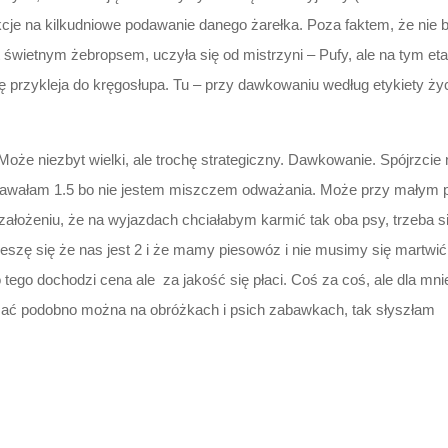
kcje na kilkudniowe podawanie danego żarełka. Poza faktem, że ni
 świetnym żebropsem, uczyła się od mistrzyni – Pufy, ale na tym etapi
się przykleja do kręgosłupa. Tu – przy dawkowaniu według etykiety ż
 Może niezbyt wielki, ale trochę strategiczny. Dawkowanie. Spójrzcie 
 dawałam 1.5 bo nie jestem miszczem odważania. Może przy małym psi
ożeniu, że na wyjazdach chciałabym karmić tak oba psy, trzeba się 
ieszę się że nas jest 2 i że mamy piesowóz i nie musimy się martwić
tego dochodzi cena ale za jakość się płaci. Coś za coś, ale dla mni
zać podobno można na obróżkach i psich zabawkach, tak słyszłam