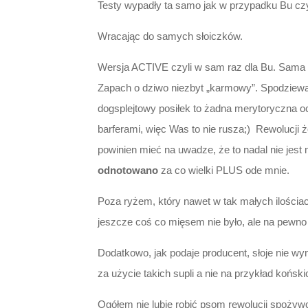
Testy wypadły ta samo jak w przypadku Bu czyl
Wracając do samych słoiczków.
Wersja ACTIVE czyli w sam raz dla Bu. Sama k
Zapach o dziwo niezbyt „karmowy”. Spodziewa
dogsplejtowy posiłek to żadna merytoryczna oce
barferami, więc Was to nie rusza;) Rewolucji 
powinien mieć na uwadze, że to nadal nie jest 
odnotowano
za co wielki PLUS ode mnie.
Poza ryżem, który nawet w tak małych ilościa
jeszcze coś co mięsem nie było, ale na pewno
Dodatkowo, jak podaje producent, słoje nie w
za użycie takich supli a nie na przykład końs
Ogółem nie lubię robić psom rewolucji spożywc