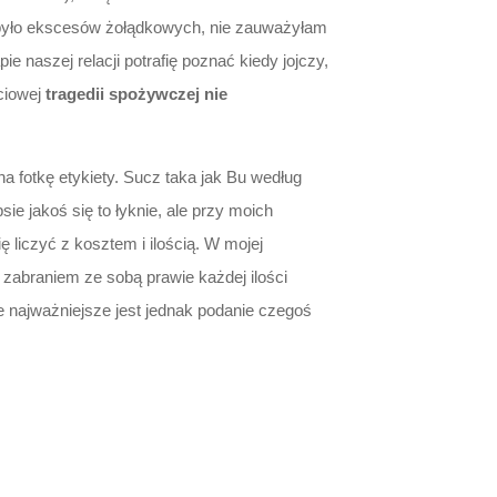
e było ekscesów żołądkowych, nie zauważyłam
e naszej relacji potrafię poznać kiedy jojczy,
yciowej
tragedii spożywczej nie
na fotkę etykiety. Sucz taka jak Bu według
e jakoś się to łyknie, ale przy moich
liczyć z kosztem i ilością. W mojej
 zabraniem ze sobą prawie każdej ilości
e najważniejsze jest jednak podanie czegoś