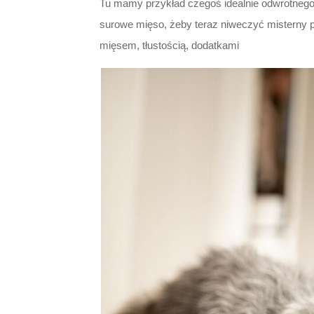
Tu mamy przykład czegoś idealnie odwrotneg
surowe mięso, żeby teraz niweczyć misterny p
mięsem, tłustością, dodatkami