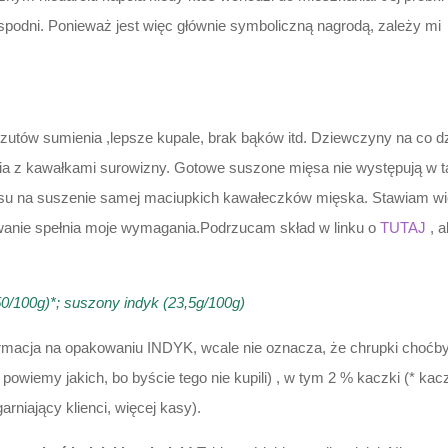
 spodni. Ponieważ jest więc głównie symboliczną nagrodą, zależy m
rzutów sumienia ,lepsze kupale, brak bąków itd. Dziewczyny na co dz
ia z kawałkami surowizny. Gotowe suszone mięsa nie występują w ta
su na suszenie samej maciupkich kawałeczków mięska. Stawiam więc 
nie spełnia moje wymagania.Podrzucam skład w linku o
TUTAJ
, a
0/100g)*; suszony indyk (23,5g/100g)
formacja na opakowaniu INDYK, wcale nie oznacza, że chrupki choćby 
owiemy jakich, bo byście tego nie kupili) , w tym 2 % kaczki (* ka
rniający klienci, więcej kasy).