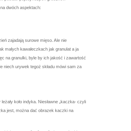
i na dwóch aspektach:
ień zajadają surowe mięso. Ale nie
k małych kawałeczkach jak granulat a ja
na granulki, byle by ich jakość i zawartość
le niech urywek tegoż składu mówi sam za
leżały koło indyka. Niesławne „kaczka- czyli
czka jest, można dać obrazek kaczki na