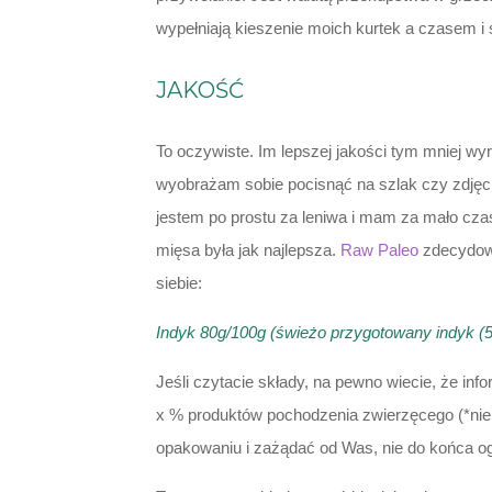
wypełniają kieszenie moich kurtek a czasem i
JAKOŚĆ
To oczywiste. Im lepszej jakości tym mniej wy
wyobrażam sobie pocisnąć na szlak czy zdjęc
jestem po prostu za leniwa i mam za mało cza
mięsa była jak najlepsza.
Raw Paleo
zdecydowa
siebie:
Indyk 80g/100g (świeżo przygotowany indyk (5
Jeśli czytacie składy, na pewno wiecie, że in
x % produktów pochodzenia zwierzęcego (*nie p
opakowaniu i zażądać od Was, nie do końca oga