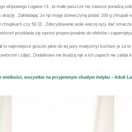
szego ekipowego Logana <3 , to małe paszcze nie zawsze poradzą sob
okazję . Zakładając że np mogę dziewczyną podać 100 g chrupali n
0 chrupkach czy 50 😉 . Zdecydowanie wole więcej razy dać smaczka 
wtórzeń przekłada się wprost proporcjonalnie do efektów i zapamięty
a!
to najmniejsze groszki jakie do tej pory miałyśmy! kocham je za
tórzeń i zdjęć. Dodatkowo nie brudzą rąk a ich zapach nie zabija k
 wielkości, wszystkie na przyjemnym chudym indyku – Adult Lar