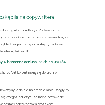
oskąpiła na copywritera
niedobory, albo ..nadbory? Podwyższone
 rzuci workiem ziemi pięciolitrowym ten, kto
przykład, że jak piszą żeby dajmy na to na
le wlezie, tak ze 10 …
amy w bezdenne czeluści psich brzuszków.
hy od Vet Expert mają się do teorii o
ewczyny łapią się na średnio małe, mogły by
 się czegoś nauczyć, za ładne pozowanie,
i w postaci pojedynczych groszków