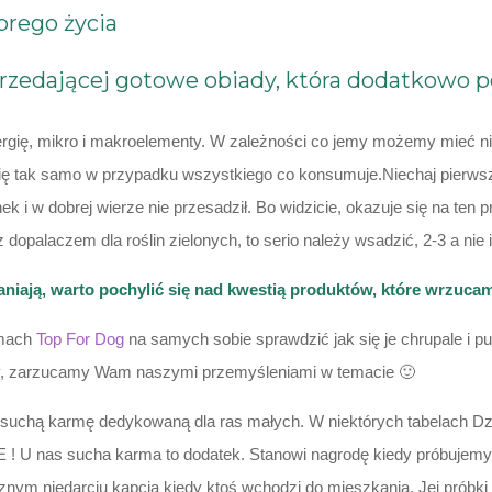
rego życia
przedającej gotowe obiady, która dodatkowo p
nergię, mikro i makroelementy. W zależności co jemy możemy mieć 
się tak samo w przypadku wszystkiego co konsumuje.Niechaj pierwszy
ek i w dobrej wierze nie przesadził. Bo widzicie, okazuje się na ten 
dopalaczem dla roślin zielonych, to serio należy wsadzić, 2-3 a nie i
łaniają, warto pochylić się nad kwestią produktów, które wrzuc
amach
Top For Dog
na samych sobie sprawdzić jak się je chrupale i puc
iety, zarzucamy Wam naszymi przemyśleniami w temacie 🙂
 suchą karmę dedykowaną dla ras małych. W niektórych tabelach Dzi
E ! U nas sucha karma to dodatek. Stanowi nagrodę kiedy próbujemy
znym niedarciu kapcia kiedy ktoś wchodzi do mieszkania. Jej próbk