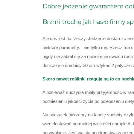
Dobre jedzenie gwarantem dob
Brzmi trochę jak hasło firmy s
Ale coś jest na rzeczy. Jedzenie dostarcza e
niektóre parametry. I nie tylko my. Rzecz ma 
nigdy nie zabrał się za nawożenie swoich roślin
doniczkę o średnicy 30 cm wtykać 2 patyczki z 
Skoro nawet roślinki reagują na to co poch
A ponieważ suczydła miały przyjemność w r
podniesieniu jakości życia po polepszeniu d
Na początek bierzemy na tapetę suchoty czyli
więc dostawać normalnej wielkości chrupki AL
przywołanie. Jest walutą przekupstwa w grzec