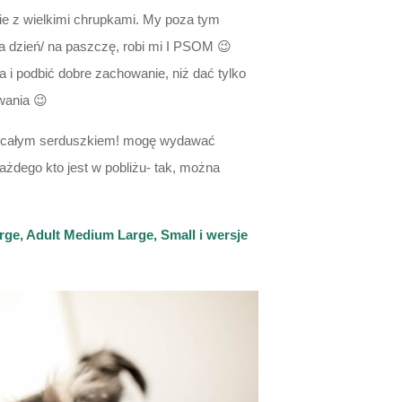
ie z wielkimi chrupkami. My poza tym
a dzień/ na paszczę, robi mi I PSOM 😉
i podbić dobre zachowanie, niż dać tylko
wania 😉
 to całym serduszkiem! mogę wydawać
ażdego kto jest w pobliżu- tak, można
ge, Adult Medium Large, Small i wersje