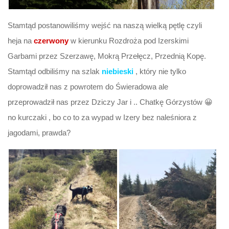
Stamtąd postanowiliśmy wejść na naszą wielką pętlę czyli
heja na
czerwony
w kierunku Rozdroża pod Izerskimi
Garbami przez Szerzawę, Mokrą Przełęcz, Przednią Kopę.
Stamtąd odbiliśmy na szlak
niebieski
, który nie tylko
doprowadził nas z powrotem do Świeradowa ale
przeprowadził nas przez Dziczy Jar i .. Chatkę Górzystów 😀
no kurczaki , bo co to za wypad w Izery bez naleśniora z
jagodami, prawda?