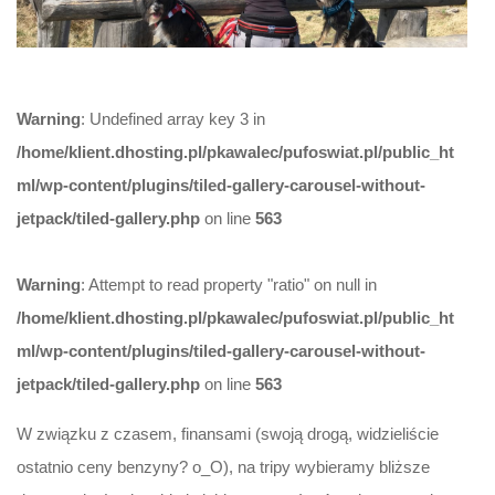
Warning
: Undefined array key 3 in
/home/klient.dhosting.pl/pkawalec/pufoswiat.pl/public_ht
ml/wp-content/plugins/tiled-gallery-carousel-without-
jetpack/tiled-gallery.php
on line
563
Warning
: Attempt to read property "ratio" on null in
/home/klient.dhosting.pl/pkawalec/pufoswiat.pl/public_ht
ml/wp-content/plugins/tiled-gallery-carousel-without-
jetpack/tiled-gallery.php
on line
563
W związku z czasem, finansami (swoją drogą, widzieliście
ostatnio ceny benzyny? o_O), na tripy wybieramy bliższe