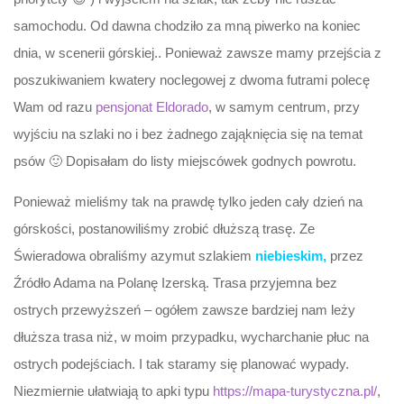
samochodu. Od dawna chodziło za mną piwerko na koniec
dnia, w scenerii górskiej.. Ponieważ zawsze mamy przejścia z
poszukiwaniem kwatery noclegowej z dwoma futrami polecę
Wam od razu
pensjonat Eldorado
, w samym centrum, przy
wyjściu na szlaki no i bez żadnego zająknięcia się na temat
psów 🙂 Dopisałam do listy miejscówek godnych powrotu.
Ponieważ mieliśmy tak na prawdę tylko jeden cały dzień na
górskości, postanowiliśmy zrobić dłuższą trasę. Ze
Świeradowa obraliśmy azymut szlakiem
niebieskim,
przez
Źródło Adama na Polanę Izerską. Trasa przyjemna bez
ostrych przewyższeń – ogółem zawsze bardziej nam leży
dłuższa trasa niż, w moim przypadku, wycharchanie płuc na
ostrych podejściach. I tak staramy się planować wypady.
Niezmiernie ułatwiają to apki typu
https://mapa-turystyczna.pl/
,