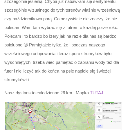
szczególnie jesienią. Chyba już nabawiłam się sentymentu,
szczególnie wizualnego do tych terenów właśnie wrześniową
czy październikowa porą. Co oczywiście nie znaczy, że nie
polecam Wam tam wybrać się z futrem o każdej porze roku.
Polecam i to bardzo bo Izery jak na razie dla nas są bardzo
psiolubne 🙂 Pamiętajcie tylko, że i podczas naszego
wrześniowego urlopowania i teraz sporo strumyków było
wyschniętych, trzeba więc pamiętać o zabraniu wody też dla
futer i nie liczyć tak do końca na psie napicie się świeżej
strumykówki.
Nasz dystans to całodzienne 26 km . Mapka
TUTAJ