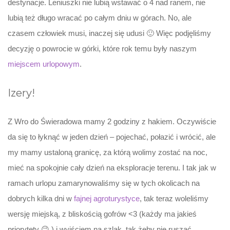
destynacje. Leniuszki nie lubią wstawać o 4 nad ranem, nie
lubią też długo wracać po całym dniu w górach. No, ale
czasem człowiek musi, inaczej się udusi 🙂 Więc podjęliśmy
decyzję o powrocie w górki, które rok temu były naszym
miejscem urlopowym
.
Izery!
Z Wro do Świeradowa mamy 2 godziny z hakiem. Oczywiście
da się to łyknąć w jeden dzień – pojechać, połazić i wrócić, ale
my mamy ustaloną granicę, za którą wolimy zostać na noc,
mieć na spokojnie cały dzień na eksploracje terenu. I tak jak w
ramach urlopu zamarynowaliśmy się w tych okolicach na
dobrych kilka dni w
fajnej agroturystyce
, tak teraz woleliśmy
wersję miejską, z bliskością gofrów <3 (każdy ma jakieś
priorytety 😉 ) i wyjściem na szlak, tak żeby nie ruszać