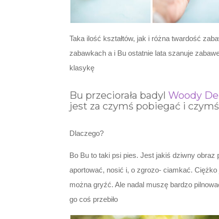
Taka ilość kształtów, jak i różna twardość za
zabawkach a i Bu ostatnie lata szanuje zabawe
klasykę
Bu przeciorała badyl
Woody Den
jest za czymś pobiegać i czymś
Dlaczego?
Bo Bu to taki psi pies. Jest jakiś dziwny obra
aportować, nosić i, o zgrozo- ciamkać. Ciężko
można gryźć. Ale nadal muszę bardzo pilnować
go coś przebiło