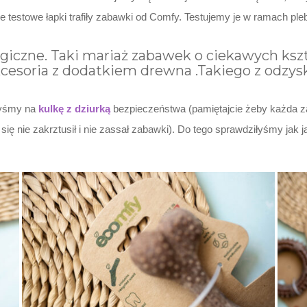
ze testowe łapki trafiły zabawki od Comfy. Testujemy je w ramach ple
ogiczne. Taki mariaż zabawek o ciekawych kszta
 akcesoria z dodatkiem drewna .Takiego z odzys
łyśmy na
kulkę z dziurką
bezpieczeństwa (pamiętajcie żeby każda z
się nie zakrztusił i nie zassał zabawki). Do tego sprawdziłyśmy jak j