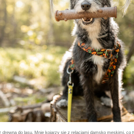
rz drewna do lasu. Mnie kojarzy się z relacjami damsko męskimi, co ty