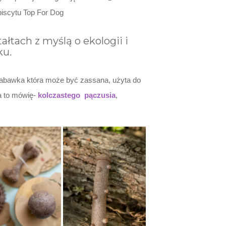
biscytu Top For Dog
łtach z myślą o ekologii i
ku.
abawka która może być zassana, użyta do
a to mówię-
kolczastego pączusia
,