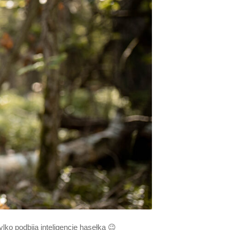
lko podbija inteligencję hasełka 😉