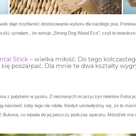
bawek daje możliwość dostosowania wyboru dla kazdego psa. Ponieważ
czki, uznałam , że wersje „Strong Dog Wood Eco”, czyli te twardsze
tal Stick
– wielka miłość. Do tego kolczasteg
 się poszarpać. Dla mnie te dwa kształty wygry
z psa z patykiem w pysku. Z nieznanych mi przyczyn niektóre Futra po 
 ją namówić żeby tego nie robiła. Kiedyś umówiłyśmy się, że te mocne
 Bukosa, co wpada do jej paszczy podczas spaceru. Móżdżek ma mał