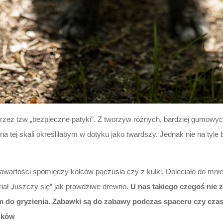
zez tzw „bezpieczne patyki”. Z tworzyw różnych, bardziej gumowych 
na tej skali określiłabym w dotyku jako twardszy. Jednak nie na tyl
zawartości spomiędzy kolców pączusia czy z kulki. Doleciało do mnie
ał „łuszczy się” jak prawdziwe drewno.
U nas takiego czegoś nie 
 do gryzienia. Zabawki są do zabawy podczas spaceru czy cza
zków