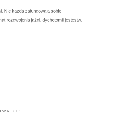
mi. Nie każda zafundowała sobie
t rozdwojenia jaźni, dychotomii jestestw.
RTWATCH”