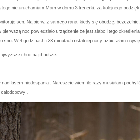
bistego nie uruchamiam.Mam w domu 3 trenerki, za kolejnego podzięk
itoruje sen. Najpierw, z samego rana, kiedy się obudzę, bezczelnie,
w pierwszą noc powiedziało urządzenie że jest słabo i tego określeni
go snu. W 4 godzinach i 23 minutach ostatniej nocy uzbierałam najwię
Najwyższe choć najchudsze.
 nad lasem niedospania . Nareszcie wiem ile razy musiałam pochyli
r całodobowy .