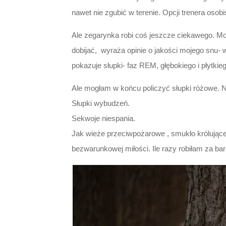
nawet nie zgubić w terenie. Opcji trenera oso
Ale zegarynka robi coś jeszcze ciekawego. Mon
dobijać, wyraża opinie o jakości mojego snu- 
pokazuje słupki- faz REM, głębokiego i płytkie
Ale mogłam w końcu policzyć słupki różowe. 
Słupki wybudzeń.
Sekwoje niespania.
Jak wieże przeciwpożarowe , smukło królujące
bezwarunkowej miłości. Ile razy robiłam za ba