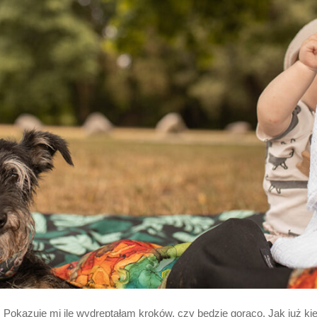
. Pokazuje mi ile wydreptałam kroków, czy będzie gorąco. Jak już k