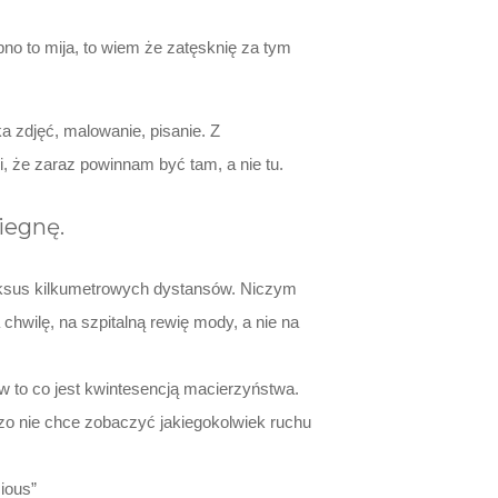
no to mija, to wiem że zatęsknię za tym
 zdjęć, malowanie, pisanie. Z
, że zaraz powinnam być tam, a nie tu.
iegnę.
uksus kilkumetrowych dystansów. Niczym
chwilę, na szpitalną rewię mody, a nie na
 to co jest kwintesencją macierzyństwa.
zo nie chce zobaczyć jakiegokolwiek ruchu
ious”