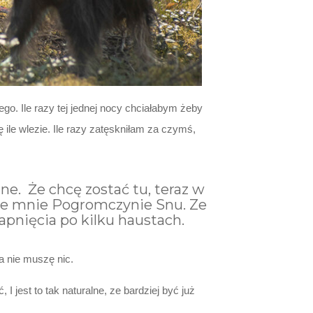
go. Ile razy tej jednej nocy chciałabym żeby
ę ile wlezie. Ile razy zatęskniłam za czymś,
ne. Że chcę zostać tu, teraz w
 we mnie Pogromczynie Snu. Ze
pnięcia po kilku haustach.
a nie muszę nic.
 jest to tak naturalne, ze bardziej być już