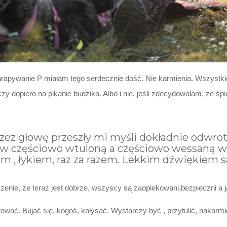
hrapywanie P miałam tego serdecznie dość. Nie karmienia. Wszystkie
czy dopiero na pikanie budzika. Albo i nie, jeśli zdecydowałam, ze śpi
zez głowę przeszły mi myśli dokładnie odwrot
ać, w częściowo wtuloną a częściowo wessaną
 , łykiem, raz za razem. Lekkim dźwiękiem sa
czenie, że teraz jest dobrze, wszyscy są zaopiekowani,bezpieczni a j
ać. Bujać się, kogoś, kołysać. Wystarczy być , przytulić, nakarmić, I