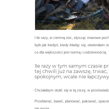
I ile razy, w ciemną noc, słysząc miarowe poc
było jak kiedyś, kiedy kładąc się, otwierałam o
co dla większości jest normą i codziennością
Ile razy w tym samym czasie pr
tej chwili już na zawszę, trw
spokojnym, wcale nie łapczywym
Chciałabym otulić się w tą ciszę, w przeświad
Przebierać, bawić, planować, pakować, spacerow
nie może.