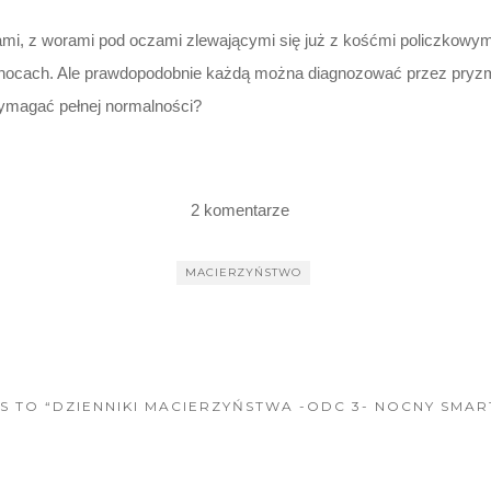
onami, z worami pod oczami zlewającymi się już z kośćmi policzkowy
po nocach. Ale prawdopodobnie każdą można diagnozować przez pryzma
wymagać pełnej normalności?
2 komentarze
MACIERZYŃSTWO
ES TO “DZIENNIKI MACIERZYŃSTWA -ODC 3- NOCNY SMA