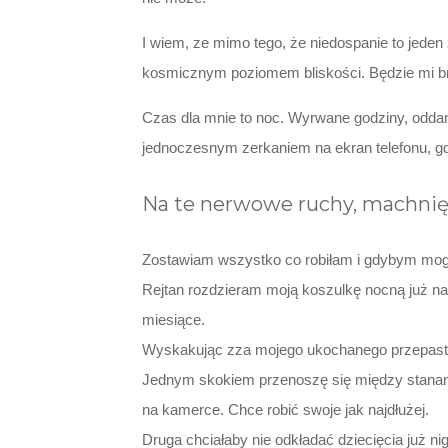
I wiem, ze mimo tego, że niedospanie to jede
kosmicznym poziomem bliskości. Będzie mi b
Czas dla mnie to noc. Wyrwane godziny, oddan
jednoczesnym zerkaniem na ekran telefonu, gdz
Na te nerwowe ruchy, machnię
Zostawiam wszystko co robiłam i gdybym mogł
Rejtan rozdzieram moją koszulkę nocną już na 
miesiące.
Wyskakując zza mojego ukochanego przepastneg
Jednym skokiem przenoszę się między stanami 
na kamerce. Chce robić swoje jak najdłużej.
Druga chciałaby nie odkładać dziecięcia już n