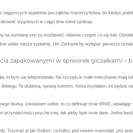
n z najgorszych aspektów początków macierzyństwa, bo kiedyś podob
rakować wygranych w ciągu dnia minut spokoju.
y na wymianę sen za możliwość robienia czegoś co się lubi. Obróbka
ie widać nasza sypialnię. I M .Zerkanie by wyłapać pierwsze oznaki
cia zapakowanymi w śpiworek giczałkami – b
a, to bym się teleportowała. Na szczęście małe mieszkania mają l
dobiegu. Ta ulubioną, spraną kolorem. Która myślałam, że będzie na 
o biurka, zostawiam siebie, to co definiuje mnie MNIE, wpadając w
przynależności psychicznej. tak jakby było mnie dwie. Jedna bard
igdy. Trzymać je jak Gollum, cichutko, pod nosem mamrotać „my prec