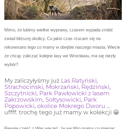
Mimo, że lubimy wielkie wyprawy, czasem wypada zrobić
zwiad bliższej okolicy. Co jakiś czas rzucam się na
rekonesans tego co mamy w obrębie naszego miasta. Wiecie
że chcąc zaliczać kolejne lasy we Wrocławiu, ma się niezły
wybór?
My zaliczyłyśmy już
Las Ratyński
,
Strachociński
,
Mokrzański
,
Rędziński
,
Szczytnicki
,
Park Pawłowicki z lasem
Zakrzowskim
,
Sołtysowicki
,
Park
Popowicki
,
okolice Mokrego Dworu
…
uffff. trochę tego już mamy w kolekcji 😀
Pewnie część z Was wie też, że we Wro mamy co miesiąc