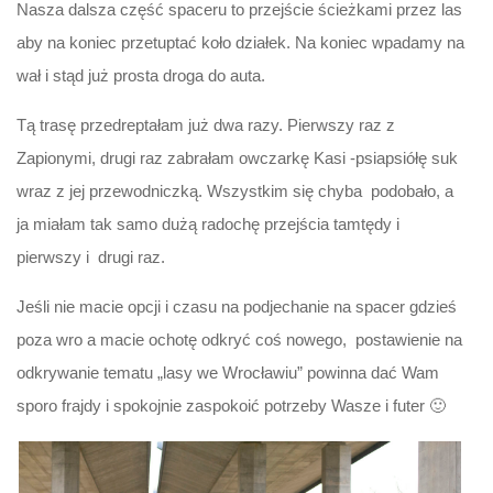
Nasza dalsza część spaceru to przejście ścieżkami przez las
aby na koniec przetuptać koło działek. Na koniec wpadamy na
wał i stąd już prosta droga do auta.
Tą trasę przedreptałam już dwa razy. Pierwszy raz z
Zapionymi, drugi raz zabrałam owczarkę Kasi -psiapsiółę suk
wraz z jej przewodniczką. Wszystkim się chyba podobało, a
ja miałam tak samo dużą radochę przejścia tamtędy i
pierwszy i drugi raz.
Jeśli nie macie opcji i czasu na podjechanie na spacer gdzieś
poza wro a macie ochotę odkryć coś nowego, postawienie na
odkrywanie tematu „lasy we Wrocławiu” powinna dać Wam
sporo frajdy i spokojnie zaspokoić potrzeby Wasze i futer 🙂