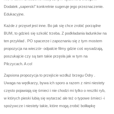
Dodatek „saperski” konkretnie sugeruje jego przeznaczenie.
Edukacyjne.
Każde z przęseł jest inne. Bo jak się chce zrobić porządne
BUM, to gdzieś się szkolić trzeba. Z podkładania ładunków na
ten przykład . PO spacerze i zapoznaniu się z tym mostem
propozycja na wieczór- odpalcie filmy gdzie coś wysadzają,
poszukajcie czy są tam takie przęsła jak w tym na
Pilczycach. A co!
Zapsiona propozycja to przejście wzdłuż brzegu Odry .
Uwaga na wędkarzy, bywa ich sporo a razem z nimi niestety
często pojawiają się śmieci i nie chodzi mi tylko o resztki ryb,
w których pieski lubią się wytarzać ale też o typowe śmieci -i
spożywcze i niestety takie, które mogą zrobić boliłapkę