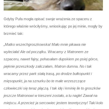
Gdyby Pufa mogła opisać swoje wrażenia ze spaceru z
którego właśnie wróciłyśmy, wnioskując po jej minie, mogły by
brzmieć tak:
„Matko wszechgroszkowska! Mało mnie pikawa nie
wyleciała!
Ale od początku. Wracamy z Matronem ze
szpaceru, nawet fajny, pohasałam dupskiem po psiej górce,
pięknie przeszkody zaliczałam, Matron dumna. No i tak
wracamy przez park stałą trasą, po drodze bułkopunkt i
mięsopunkt, ja na sznurku bo te małe wrzeszczące
człowieczki się teraz plączą. I tak idę i kminię ile to groszków
jeszcze Matronowi w kieszeni zostało, a tu nagle! Zawał na
miejscu. A przecież ja sercowiec jestem teoretyczny! Taki kolo