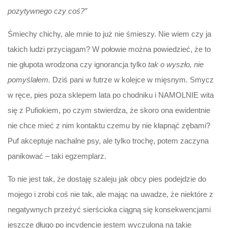
pozytywnego czy coś?”
Śmiechy chichy, ale mnie to już nie śmieszy. Nie wiem czy ja
takich ludzi przyciągam? W połowie można powiedzieć, że to
nie głupota wrodzona czy ignorancja tylko
tak o wyszło, nie
pomyślałem.
Dziś pani w futrze w kolejce w mięsnym. Smycz
w ręce, pies poza sklepem lata po chodniku i NAMOLNIE wita
się z Pufiokiem, po czym stwierdza, że skoro ona ewidentnie
nie chce mieć z nim kontaktu czemu by nie kłapnąć zębami?
Puf akceptuje nachalne psy, ale tylko trochę, potem zaczyna
panikować – taki egzemplarz.
To nie jest tak, że dostaję szaleju jak obcy pies podejdzie do
mojego i zrobi coś nie tak, ale mając na uwadze, że niektóre z
negatywnych przeżyć sierścioka ciągną się konsekwencjami
jeszcze długo po incydencie jestem wyczulona na takie