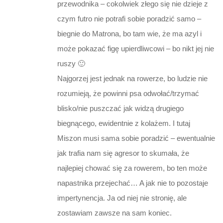
przewodnika – cokolwiek złego się nie dzieje z
czym futro nie potrafi sobie poradzić samo –
biegnie do Matrona, bo tam wie, że ma azyl i
może pokazać figę upierdliwcowi – bo nikt jej nie
ruszy 🙂
Najgorzej jest jednak na rowerze, bo ludzie nie
rozumieją, że powinni psa odwołać/trzymać
blisko/nie puszczać jak widzą drugiego
biegnącego, ewidentnie z kolażem. I tutaj
Miszon musi sama sobie poradzić – ewentualnie
jak trafia nam się agresor to skumała, że
najlepiej chować się za rowerem, bo ten może
napastnika przejechać… A jak nie to pozostaje
impertynencja. Ja od niej nie stronię, ale
zostawiam zawsze na sam koniec.