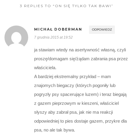
3 REPLIES TO “ON SIĘ TYLKO TAK BAWI”
MICHAŁ DOBERMAN
ODPOWIEDZ
7 grudnia 2015 at 19:52
ja stawiam wtedy na asertywność własną, czyli
proszę/domagam się/żądam zabrania psa przez
właściciela.
A bardziej ekstremalny przykład – mam
znajomych biegaczy (których pogoniły lub
pogryzły psy spacerujące luzem) i teraz biegają
z gazem pieprzowym w kieszeni, właściciel
słyszy aby zabrał psa, jak nie ma reakcji
odpowiedniej to pies dostaje gazem, przykre dla
psa, no ale tak bywa.