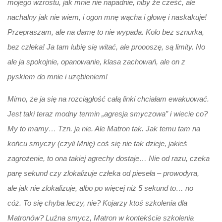
mojego wzrostu, jak mnie nie napadnie, niby że cześć, ale
nachalny jak nie wiem, i ogon mnę wącha i głowę i naskakuje!
Przepraszam, ale na damę to nie wypada. Kolo bez sznurka,
bez człeka! Ja tam lubię się witać, ale proooszę, są limity. No
ale ja spokojnie, opanowanie, klasa zachowań, ale on z
pyskiem do mnie i uzębieniem!
Mimo, że ja się na rozciągłość całą linki chciałam ewakuować.
Jest taki teraz modny termin „agresja smyczowa” i wiecie co?
My to mamy… Tzn. ja nie. Ale Matron tak.
Jak temu tam na
końcu smyczy (czyli Mnię) coś się nie tak dzieje, jakieś
zagrożenie, to ona takiej agrechy dostaje… Nie od razu, czeka
parę sekund czy zlokalizuje człeka od pieseła – prowodyra,
ale jak nie zlokalizuje, albo po więcej niż 5 sekund to… no
cóż.
To się chyba leczy, nie? Kojarzy ktoś szkolenia dla
Matronów? Luźna smycz, Matron w kontekście szkolenia