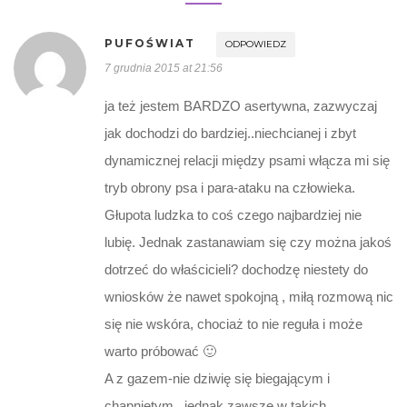
PUFOŚWIAT
ODPOWIEDZ
7 grudnia 2015 at 21:56
ja też jestem BARDZO asertywna, zazwyczaj
jak dochodzi do bardziej..niechcianej i zbyt
dynamicznej relacji między psami włącza mi się
tryb obrony psa i para-ataku na człowieka.
Głupota ludzka to coś czego najbardziej nie
lubię. Jednak zastanawiam się czy można jakoś
dotrzeć do właścicieli? dochodzę niestety do
wniosków że nawet spokojną , miłą rozmową nic
się nie wskóra, chociaż to nie reguła i może
warto próbować 🙂
A z gazem-nie dziwię się biegającym i
chapniętym , jednak zawsze w takich