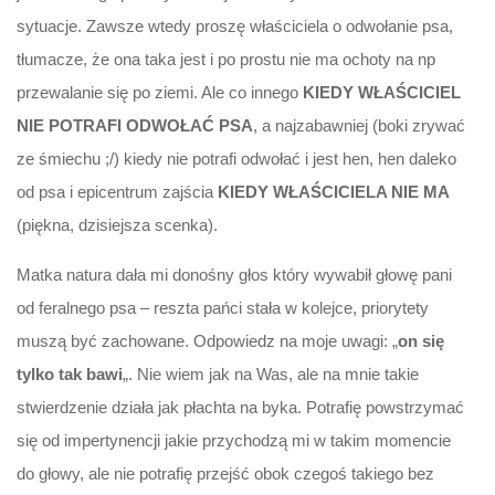
sytuacje. Zawsze wtedy proszę właściciela o odwołanie psa,
tłumacze, że ona taka jest i po prostu nie ma ochoty na np
przewalanie się po ziemi. Ale co innego
KIEDY WŁAŚCICIEL
NIE POTRAFI ODWOŁAĆ PSA
, a najzabawniej (boki zrywać
ze śmiechu ;/) kiedy nie potrafi odwołać i jest hen, hen daleko
od psa i epicentrum zajścia
KIEDY WŁAŚCICIELA NIE MA
(piękna, dzisiejsza scenka).
Matka natura dała mi donośny głos który wywabił głowę pani
od feralnego psa – reszta pańci stała w kolejce, priorytety
muszą być zachowane. Odpowiedz na moje uwagi: „
on się
tylko tak bawi
„. Nie wiem jak na Was, ale na mnie takie
stwierdzenie działa jak płachta na byka. Potrafię powstrzymać
się od impertynencji jakie przychodzą mi w takim momencie
do głowy, ale nie potrafię przejść obok czegoś takiego bez