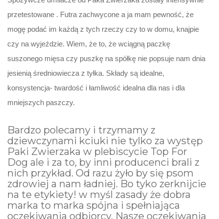
przetestowane . Futra zachwycone a ja mam pewność, że
mogę podać im każdą z tych rzeczy czy to w domu, knajpie
czy na wyjeździe. Wiem, że to, że wciągną paczkę
suszonego mięsa czy puszkę na spółkę nie popsuje nam dnia
jesienią średniowiecza z tyłka. Składy są idealne,
konsystencja- twardość i łamliwość idealna dla nas i dla
mniejszych paszczy.
Bardzo polecamy i trzymamy z
dziewczynami kciuki nie tylko za występ
Paki Zwierzaka w plebiscycie Top For
Dog ale i za to, by inni producenci brali z
nich przykład. Od razu żyło by się psom
zdrowiej a nam ładniej. Bo tyko zerknijcie
na te etykiety! w myśl zasady że dobra
marka to marka spójna i spełniająca
oczekiwania odbiorcy. Nasze oczekiwania