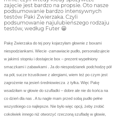
zajęcie jest bardzo na propsie. Oto nasze
podsumowanie bardzo intensywnych
testów Paki Zwierzaka. Czyli
podsumowanie najulubieńszego rodzaju
testów, według Futer 😀
Pakę Zwierzaka do tej pory kojarzyłam głownie z boxami
niespodziankami. Wiecie -zamawiacie pudło, personalizujecie
w jakimś stopniu i dostajecie box – prezent wypełniony
smaczkami i zabawkami . Ja do niespodzianek podchodzę pół
na pół, sucze trzustkowe z alergiami, wiem też po czym jest
zagrożenie na jesień średniowiecza z tyłka. Więc Pakę
wsadziłam w głowie do szufladki – dobre ale nie do końca na
co dzień dla nas . A tu nagle mam przed sobą pudło pełne
wszystkiego co najlepsze. Nie było więc opcji, żeby zrobić
cokolwiek innego niż otworzyć rzeczoną szufladę w głowie,