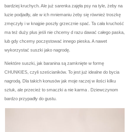
bardziej kruchych. Ale już sarenka zajęła psy na tyle, żeby na
luzie podjadły, ale w ich mniemaniu żeby się również troszkę
zmęczyły i w knajpie poszły grzecznie spać. Ta cała kruchość
ma też duży plus jeśli nie chcemy d razu dawać całego paska,
lub gdy chcemy poczęstować innego pieska. A nawet
wykorzystać suszki jako nagrodę.
Niektóre suszki, jak baranina są zamknięte w formę
CHUNKIES, czyli sześcianików. To jest już idealne do bycia
nagrodą. Dla takich konusów jak moje raczej w ilości kilku
sztuk, ale przecież to smaczki a nie karma . Dziewczynom
bardzo przypadły do gustu.