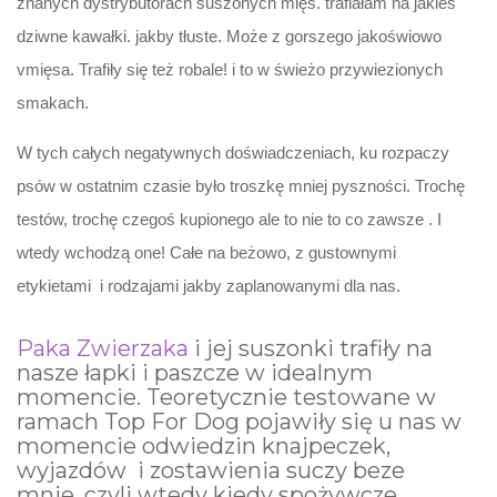
znanych dystrybutorach suszonych mięs. trafiałam na jakieś
dziwne kawałki. jakby tłuste. Może z gorszego jakoświowo
vmięsa. Trafiły się też robale! i to w świeżo przywiezionych
smakach.
W tych całych negatywnych doświadczeniach, ku rozpaczy
psów w ostatnim czasie było troszkę mniej pyszności. Trochę
testów, trochę czegoś kupionego ale to nie to co zawsze . I
wtedy wchodzą one! Całe na beżowo, z gustownymi
etykietami i rodzajami jakby zaplanowanymi dla nas.
Paka Zwierzaka
i jej suszonki trafiły na
nasze łapki i paszcze w idealnym
momencie. Teoretycznie testowane w
ramach Top For Dog pojawiły się u nas w
momencie odwiedzin knajpeczek,
wyjazdów i zostawienia suczy beze
mnie. czyli wtedy kiedy spożywcze