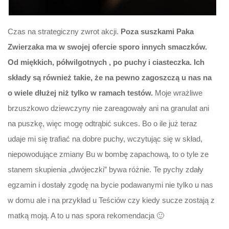
Czas na strategiczny zwrot akcji.
Poza suszkami Paka
Zwierzaka ma w swojej ofercie sporo innych smaczków.
Od miękkich, półwilgotnych , po puchy i ciasteczka. Ich
składy są również takie, że na pewno zagoszczą u nas na
o wiele dłużej niż tylko w ramach testów.
Moje wrażliwe
brzuszkowo dziewczyny nie zareagowały ani na granulat ani
na puszkę, więc mogę odtrąbić sukces. Bo o ile już teraz
udaje mi się trafiać na dobre puchy, wczytując się w skład,
niepowodujące zmiany Bu w bombę zapachową, to o tyle ze
stanem skupienia „dwójeczki” bywa różnie. Te pychy zdały
egzamin i dostały zgodę na bycie podawanymi nie tylko u nas
w domu ale i na przykład u Teściów czy kiedy sucze zostają z
matką moją. A to u nas spora rekomendacja 🙂