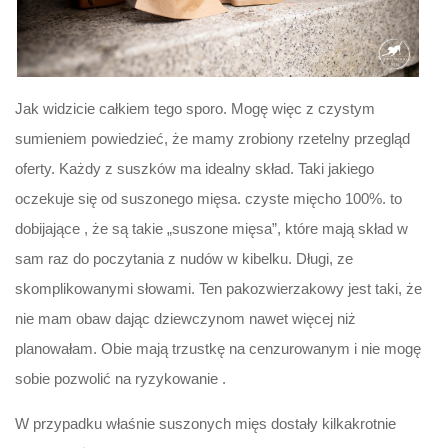
Jak widzicie całkiem tego sporo. Mogę więc z czystym
sumieniem powiedzieć, że mamy zrobiony rzetelny przegląd
oferty. Każdy z suszków ma idealny skład. Taki jakiego
oczekuje się od suszonego mięsa. czyste mięcho 100%. to
dobijające , że są takie „suszone mięsa”, które mają skład w
sam raz do poczytania z nudów w kibelku. Długi, ze
skomplikowanymi słowami. Ten pakozwierzakowy jest taki, że
nie mam obaw dając dziewczynom nawet więcej niż
planowałam. Obie mają trzustkę na cenzurowanym i nie mogę
sobie pozwolić na ryzykowanie .
W przypadku właśnie suszonych mięs dostały kilkakrotnie