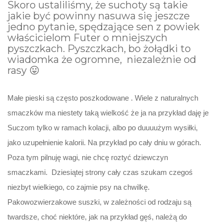
Skoro ustaliliśmy, że suchoty są takie
jakie być powinny nasuwa się jeszcze
jedno pytanie, spędzające sen z powiek
właścicielom Futer o mniejszych
pyszczkach. Pyszczkach, bo żołądki to
wiadomka że ogromne, niezależnie od
rasy 😛
Małe pieski są często poszkodowane . Wiele z naturalnych
smaczków ma niestety taką wielkość że ja na przykład daję je
Suczom tylko w ramach kolacji, albo po duuuużym wysiłki,
jako uzupełnienie kalorii. Na przykład po cały dniu w górach.
Poza tym pilnuję wagi, nie chcę roztyć dziewczyn
smaczkami. Dziesiątej strony cały czas szukam czegoś
niezbyt wielkiego, co zajmie psy na chwilkę.
Pakowozwierzakowe suszki, w zależności od rodzaju są
twardsze, choć niektóre, jak na przykład gęś, należą do