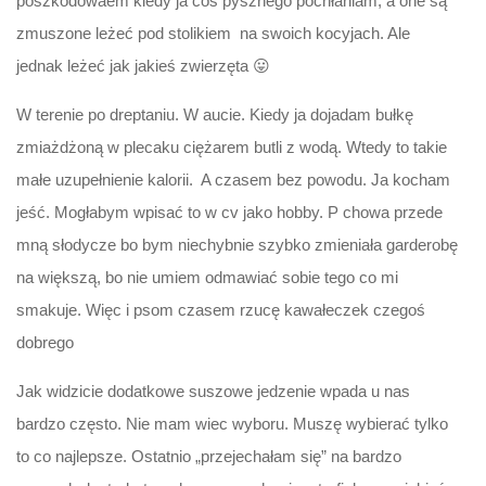
poszkodowaem kiedy ja coś pysznego pochłaniam, a one są
zmuszone leżeć pod stolikiem na swoich kocyjach. Ale
jednak leżeć jak jakieś zwierzęta 😛
W terenie po dreptaniu. W aucie. Kiedy ja dojadam bułkę
zmiażdżoną w plecaku ciężarem butli z wodą. Wtedy to takie
małe uzupełnienie kalorii. A czasem bez powodu. Ja kocham
jeść. Mogłabym wpisać to w cv jako hobby. P chowa przede
mną słodycze bo bym niechybnie szybko zmieniała garderobę
na większą, bo nie umiem odmawiać sobie tego co mi
smakuje. Więc i psom czasem rzucę kawałeczek czegoś
dobrego
Jak widzicie dodatkowe suszowe jedzenie wpada u nas
bardzo często. Nie mam wiec wyboru. Muszę wybierać tylko
to co najlepsze. Ostatnio „przejechałam się” na bardzo