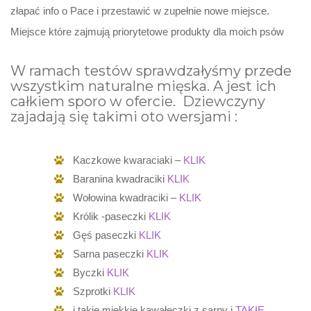
złapać info o Pace i przestawić w zupełnie nowe miejsce.
Miejsce które zajmują priorytetowe produkty dla moich psów
W ramach testów sprawdzałyśmy przede
wszystkim naturalne mięska. A jest ich
całkiem sporo w ofercie. Dziewczyny
zajadają się takimi oto wersjami :
Kaczkowe kwaraciaki –
KLIK
Baranina kwadraciki
KLIK
Wołowina kwadraciki –
KLIK
Królik -paseczki
KLIK
Gęś paseczki
KLIK
Sarna paseczki
KLIK
Byczki
KLIK
Szprotki
KLIK
i takie miękkie kawałeczki z sarny i
TAKIE