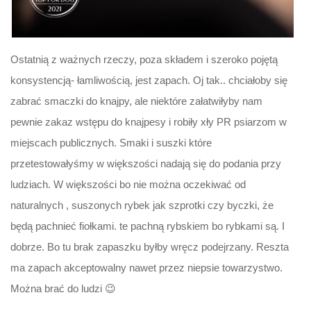
Ostatnią z ważnych rzeczy, poza składem i szeroko pojętą
konsystencją- łamliwością, jest zapach. Oj tak.. chciałoby się
zabrać smaczki do knajpy, ale niektóre załatwiłyby nam
pewnie zakaz wstępu do knajpesy i robiły xły PR psiarzom w
miejscach publicznych. Smaki i suszki które
przetestowałyśmy w większości nadają się do podania przy
ludziach. W większości bo nie można oczekiwać od
naturalnych , suszonych rybek jak szprotki czy byczki, że
będą pachnieć fiołkami. te pachną rybskiem bo rybkami są. I
dobrze. Bo tu brak zapaszku byłby wręcz podejrzany. Reszta
ma zapach akceptowalny nawet przez niepsie towarzystwo.
Można brać do ludzi 😉