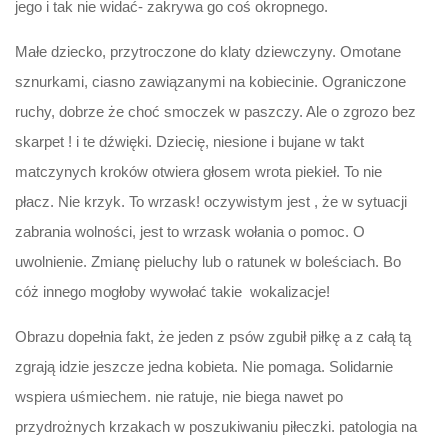
jego i tak nie widać- zakrywa go coś okropnego.
Małe dziecko, przytroczone do klaty dziewczyny. Omotane
sznurkami, ciasno zawiązanymi na kobiecinie. Ograniczone
ruchy, dobrze że choć smoczek w paszczy. Ale o zgrozo bez
skarpet ! i te dźwięki. Dziecię, niesione i bujane w takt
matczynych kroków otwiera głosem wrota piekieł. To nie
płacz. Nie krzyk. To wrzask! oczywistym jest , że w sytuacji
zabrania wolności, jest to wrzask wołania o pomoc. O
uwolnienie. Zmianę pieluchy lub o ratunek w boleściach. Bo
cóż innego mogłoby wywołać takie wokalizacje!
Obrazu dopełnia fakt, że jeden z psów zgubił piłkę a z całą tą
zgrają idzie jeszcze jedna kobieta. Nie pomaga. Solidarnie
wspiera uśmiechem. nie ratuje, nie biega nawet po
przydrożnych krzakach w poszukiwaniu piłeczki. patologia na