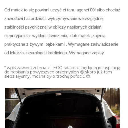
Od matek to się powinni uczyć ci tam, agenci 00! albo chociaż
zawodowi hazardziści. wytrzymywanie we względnej
stabilności psychicznej w obliczy nasilonych działań
nieprzyjaciela- wykład i ćwiczenia, klub matek ,zajęcia
praktyczne z żywymi bąbelkami . Wymagane zaświadczenie
od lekarza- neurologa i kardiologa. Wymagane zapisy
* wpis zawiera zdjęcia z TEGO spaceru, będącego inspiracją
do napisania powyższych przemyśleń 🙂 skoro już tam
siedziałyśmy, można było trochę pofocić 😉