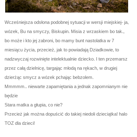
Wcześniejsza odsłona podobnej sytuacji w wersji miejskiej- ja,
wózek, Bu na smyczy, Biskupin. Misia z wrzaskiem bo tak.,
bo może i kto jej zabroni, bo mamy bunt nastolatka w 7
miesiącu życia, przecież, jak to powiadają Dziadkowie, to
nadzwyczaj rozwinięte intelektualnie dziecko. I ten przemarsz
przez całą dzielnicę, targając młodą na rękach, w drugiej
dzierżąc smycz a wózek pchając bebzolem.
Mmmmm.. niewarte zapamiętania a jednak zapomnianym nie
będzie
Stara matka a głupia, co nie?
Przecież jak można dopuścić do takiej niedoli dzieciątka! halo
TOZ dla dzieci!