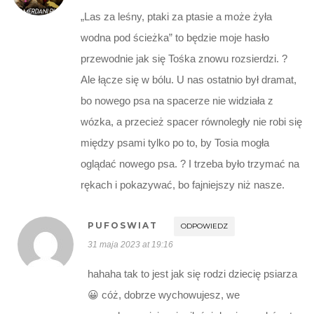
„Las za leśny, ptaki za ptasie a może żyła
wodna pod ścieżka” to będzie moje hasło
przewodnie jak się Tośka znowu rozsierdzi. ?
Ale łącze się w bólu. U nas ostatnio był dramat,
bo nowego psa na spacerze nie widziała z
wózka, a przecież spacer równoległy nie robi się
między psami tylko po to, by Tosia mogła
oglądać nowego psa. ? I trzeba było trzymać na
rękach i pokazywać, bo fajniejszy niż nasze.
PUFOSWIAT
ODPOWIEDZ
31 maja 2023 at 19:16
hahaha tak to jest jak się rodzi dziecię psiarza
😀 cóż, dobrze wychowujesz, we