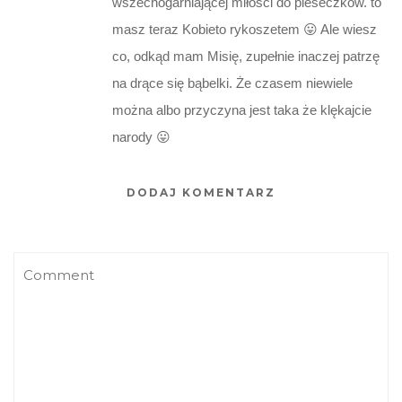
wszechogarniającej miłości do pieseczków. to
masz teraz Kobieto rykoszetem 😛 Ale wiesz
co, odkąd mam Misię, zupełnie inaczej patrzę
na drące się bąbelki. Że czasem niewiele
można albo przyczyna jest taka że klękajcie
narody 😛
DODAJ KOMENTARZ