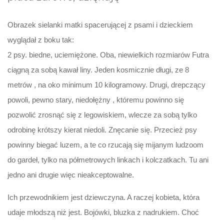
Obrazek sielanki matki spacerującej z psami i dzieckiem
wyglądał z boku tak:
2 psy. biedne, uciemiężone. Oba, niewielkich rozmiarów Futra
ciągną za sobą kawał liny. Jeden kosmicznie długi, ze 8
metrów , na oko minimum 10 kilogramowy. Drugi, drepczący
powoli, pewno stary, niedołężny , któremu powinno się
pozwolić zrosnąć się z legowiskiem, wlecze za sobą tylko
odrobinę krótszy kierat niedoli. Znęcanie się. Przecież psy
powinny biegać luzem, a te co rzucają się mijanym ludzoom
do gardeł, tylko na półmetrowych linkach i kolczatkach. Tu ani
jedno ani drugie więc nieakceptowalne.
Ich przewodnikiem jest dziewczyna. A raczej kobieta, która
udaje młodszą niż jest. Bojówki, bluzka z nadrukiem. Choć