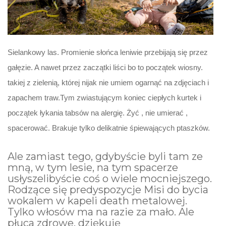
Sielankowy las. Promienie słońca leniwie przebijają się przez
gałęzie. A nawet przez zaczątki liści bo to początek wiosny.
takiej z zielenią, której nijak nie umiem ogarnąć na zdjęciach i
zapachem traw.Tym zwiastującym koniec ciepłych kurtek i
początek łykania tabsów na alergię. Żyć , nie umierać ,
spacerować. Brakuje tylko delikatnie śpiewających ptaszków.
Ale zamiast tego, gdybyście byli tam ze
mną, w tym lesie, na tym spacerze
usłyszelibyście coś o wiele mocniejszego.
Rodzące się predyspozycje Misi do bycia
wokalem w kapeli death metalowej.
Tylko włosów ma na razie za mało. Ale
płuca zdrowe, dziękuję