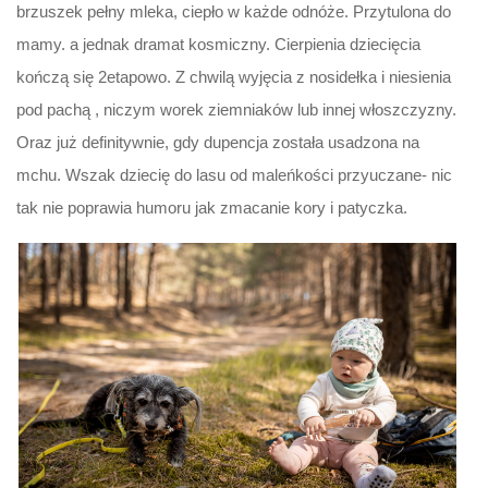
brzuszek pełny mleka, ciepło w każde odnóże. Przytulona do
mamy. a jednak dramat kosmiczny. Cierpienia dziecięcia
kończą się 2etapowo. Z chwilą wyjęcia z nosidełka i niesienia
pod pachą , niczym worek ziemniaków lub innej włoszczyzny.
Oraz już definitywnie, gdy dupencja została usadzona na
mchu. Wszak dziecię do lasu od maleńkości przyuczane- nic
tak nie poprawia humoru jak zmacanie kory i patyczka.