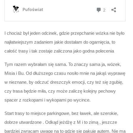
I chociaż był jeden odcinek, gdzie przepchanie wózka nie było
najłatwiejszym zadaniem jakie dostałam do ogarnięcia, to
całość trasy i tak zostaje zaliczona jako godna polecenia
Tym razem wybrałam się sama. To znaczy sama ja, wózek,
Misia i Bu. Od dłuższego czasu nosiło mnie na jakąś wyprawę
w nieznane, by odczuć dreszczyk emocji, czy też się zgubię,
czy trasa będzie miła, czy może zaliczę kolejny pechowy
spacer z rozkopami i wykopami po wycince.
Start trasy to miejsce parkingowe, bez ławek, ale szerokie,
dobrze utwardzone . Odkąd jeżdżę z M i to zimą , jeszcze
bardziej zwracam uwagę na to gdzie się pakuję autem. Nie ma