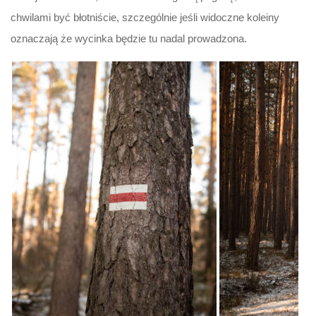
chwilami być błotniście, szczególnie jeśli widoczne koleiny
oznaczają że wycinka będzie tu nadal prowadzona.