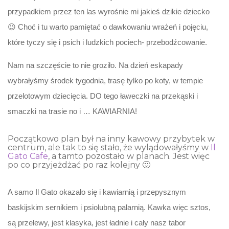
przypadkiem przez ten las wyrośnie mi jakieś dzikie dziecko
😉 Choć i tu warto pamiętać o dawkowaniu wrażeń i pojęciu,
które tyczy się i psich i ludzkich pociech- przebodźcowanie.
Nam na szczęście to nie groziło. Na dzień eskapady
wybrałyśmy środek tygodnia, trasę tylko po koty, w tempie
przelotowym dziecięcia. DO tego ławeczki na przekąski i
smaczki na trasie no i … KAWIARNIA!
Początkowo plan był na inny kawowy przybytek w
centrum, ale tak to się stało, że wylądowałyśmy w
Il
Gato Cafe
, a tamto pozostało w planach. Jest więc
po co przyjeżdżać po raz kolejny 🙂
A samo Il Gato okazało się i kawiarnią i przepysznym
baskijskim sernikiem i psiolubną palarnią. Kawka więc sztos,
są przelewy, jest klasyka, jest ładnie i cały nasz tabor