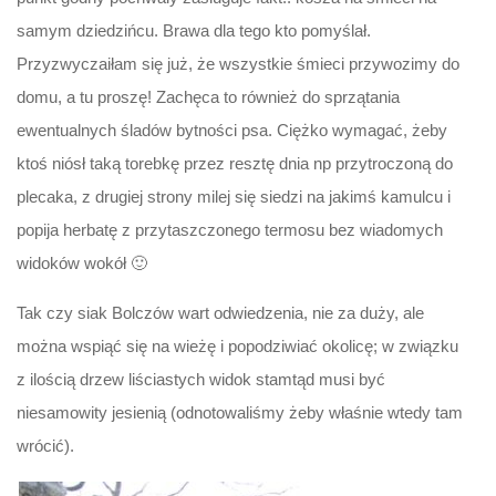
samym dziedzińcu. Brawa dla tego kto pomyślał.
Przyzwyczaiłam się już, że wszystkie śmieci przywozimy do
domu, a tu proszę! Zachęca to również do sprzątania
ewentualnych śladów bytności psa. Ciężko wymagać, żeby
ktoś niósł taką torebkę przez resztę dnia np przytroczoną do
plecaka, z drugiej strony milej się siedzi na jakimś kamulcu i
popija herbatę z przytaszczonego termosu bez wiadomych
widoków wokół 🙂
Tak czy siak Bolczów wart odwiedzenia, nie za duży, ale
można wspiąć się na wieżę i popodziwiać okolicę; w związku
z ilością drzew liściastych widok stamtąd musi być
niesamowity jesienią (odnotowaliśmy żeby właśnie wtedy tam
wrócić).