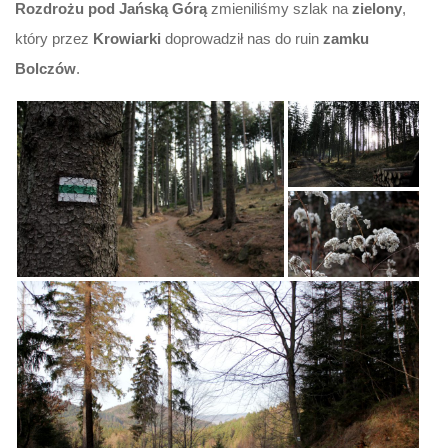
Rozdrożu pod Jańską Górą
zmieniliśmy szlak na
zielony
,
który przez
Krowiarki
doprowadził nas do ruin
zamku
Bolczów
.