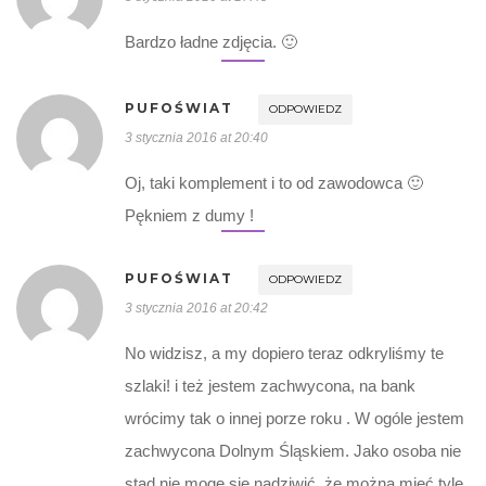
Bardzo ładne zdjęcia. 🙂
PUFOŚWIAT
ODPOWIEDZ
3 stycznia 2016 at 20:40
Oj, taki komplement i to od zawodowca 🙂
Pękniem z dumy !
PUFOŚWIAT
ODPOWIEDZ
3 stycznia 2016 at 20:42
No widzisz, a my dopiero teraz odkryliśmy te
szlaki! i też jestem zachwycona, na bank
wrócimy tak o innej porze roku . W ogóle jestem
zachwycona Dolnym Śląskiem. Jako osoba nie
stąd nie mogę się nadziwić ,że można mieć tyle