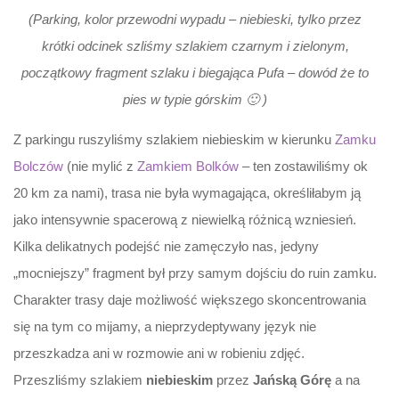
(Parking, kolor przewodni wypadu – niebieski, tylko przez
krótki odcinek szliśmy szlakiem czarnym i zielonym,
początkowy fragment szlaku i biegająca Pufa – dowód że to
pies w typie górskim 🙂 )
Z parkingu ruszyliśmy szlakiem niebieskim w kierunku
Zamku
Bolczów
(nie mylić z
Zamkiem Bolków
– ten zostawiliśmy ok
20 km za nami), trasa nie była wymagająca, określiłabym ją
jako intensywnie spacerową z niewielką różnicą wzniesień.
Kilka delikatnych podejść nie zamęczyło nas, jedyny
„mocniejszy” fragment był przy samym dojściu do ruin zamku.
Charakter trasy daje możliwość większego skoncentrowania
się na tym co mijamy, a nieprzydeptywany język nie
przeszkadza ani w rozmowie ani w robieniu zdjęć.
Przeszliśmy szlakiem
niebieskim
przez
Jańską Górę
a na