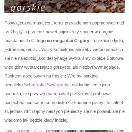
Poświąteczna masa jest, teraz przyszło nam popracować nad
rzeźbą 🙂 a przecież nawet najdłuższy spacer w obrębie
miasta nie da Ci
tego co mogą dać Ci góry
– rzeźbione łydki,
jędrne siedzenia… Wszytko pięknie, ale żeby nie przesadzić i
się nie najeździć jako destynację wybraliśmy okolice Bolkowa,
więc góry wystarczająco górzyste, ale niezbyt wymagające.
Punktem docelowym na trasie z Wro był parking
niedaleko
Schroniska Szwajcarka
, dokładnie ten u jego
podnóża, nie przyszło nam nawet przez myśl próbować
podjechać pod samo schronisko 🙂 Podobno płatny i to całe 8
zł, jednak nikt rządny naszych pieniędzy się nie pojawił, ale nie
wiadomo jak będzie kiedy indziej.