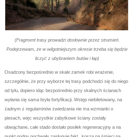
(Fragment trasy prowadzi dosłownie przez strumień.
Podejrzewam, że w wilgotniejszym okresie trzeba się będzie
liczyć z ubybraniem butów i łap)
Osadzony bezpośrednio w skale zamek robi wrażenie,
szczególnie, że przy wyborze tej trasy podchodzi się do niego
od tyłu, dopiero idąc bezpośrednio przy skalnych ścianach
wyłania się sama bryła fortyfikacji. Wstęp niebiletowany, na
żadnym z regulaminów zwiedzania nie ma wzmianki o
piesach, więc wszystkie zabytkowe ściany zostały
obwąchane, całe stado dostało posiłek regeneracyjny a na
punkt godny pochwały zasługuje fakt.. kosza na śmieci na