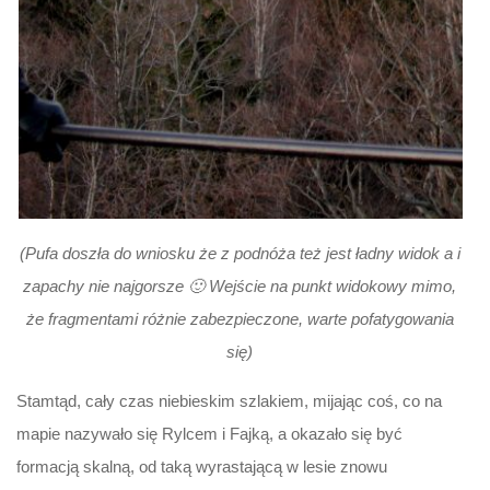
(Pufa doszła do wniosku że z podnóża też jest ładny widok a i
zapachy nie najgorsze 🙂 Wejście na punkt widokowy mimo,
że fragmentami różnie zabezpieczone, warte pofatygowania
się)
Stamtąd, cały czas niebieskim szlakiem, mijając coś, co na
mapie nazywało się Rylcem i Fajką, a okazało się być
formacją skalną, od taką wyrastającą w lesie znowu