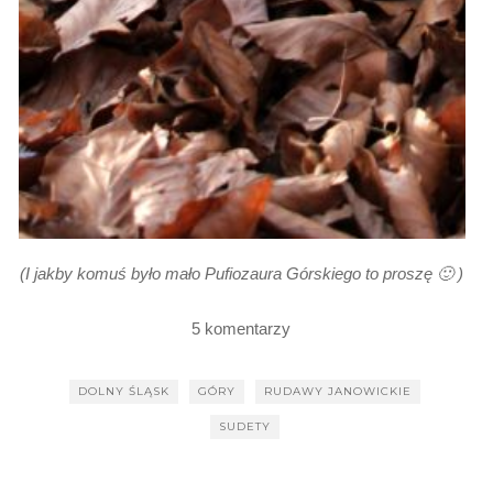
(I jakby komuś było mało Pufiozaura Górskiego to proszę 🙂 )
5 komentarzy
DOLNY ŚLĄSK
GÓRY
RUDAWY JANOWICKIE
SUDETY