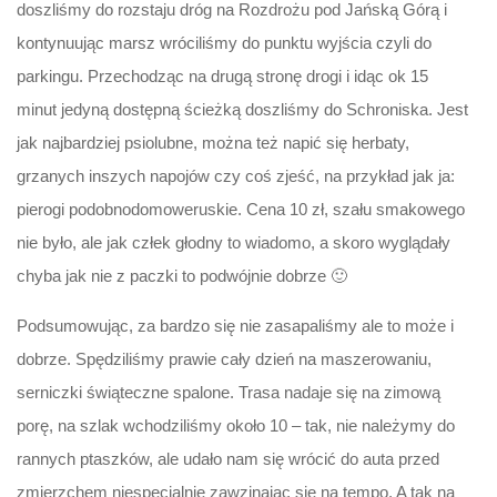
doszliśmy do rozstaju dróg na Rozdrożu pod Jańską Górą i
kontynuując marsz wróciliśmy do punktu wyjścia czyli do
parkingu. Przechodząc na drugą stronę drogi i idąc ok 15
minut jedyną dostępną ścieżką doszliśmy do Schroniska. Jest
jak najbardziej psiolubne, można też napić się herbaty,
grzanych inszych napojów czy coś zjeść, na przykład jak ja:
pierogi podobnodomoweruskie. Cena 10 zł, szału smakowego
nie było, ale jak człek głodny to wiadomo, a skoro wyglądały
chyba jak nie z paczki to podwójnie dobrze 🙂
Podsumowując, za bardzo się nie zasapaliśmy ale to może i
dobrze. Spędziliśmy prawie cały dzień na maszerowaniu,
serniczki świąteczne spalone. Trasa nadaje się na zimową
porę, na szlak wchodziliśmy około 10 – tak, nie należymy do
rannych ptaszków, ale udało nam się wrócić do auta przed
zmierzchem niespecjalnie zawzinając się na tempo. A tak na