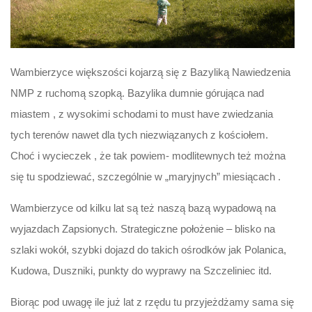
Wambierzyce większości kojarzą się z Bazyliką Nawiedzenia
NMP z ruchomą szopką. Bazylika dumnie górująca nad
miastem , z wysokimi schodami to must have zwiedzania
tych terenów nawet dla tych niezwiązanych z kościołem.
Choć i wycieczek , że tak powiem- modlitewnych też można
się tu spodziewać, szczególnie w „maryjnych” miesiącach .
Wambierzyce od kilku lat są też naszą bazą wypadową na
wyjazdach Zapsionych. Strategiczne położenie – blisko na
szlaki wokół, szybki dojazd do takich ośrodków jak Polanica,
Kudowa, Duszniki, punkty do wyprawy na Szczeliniec itd.
Biorąc pod uwagę ile już lat z rzędu tu przyjeżdżamy sama się