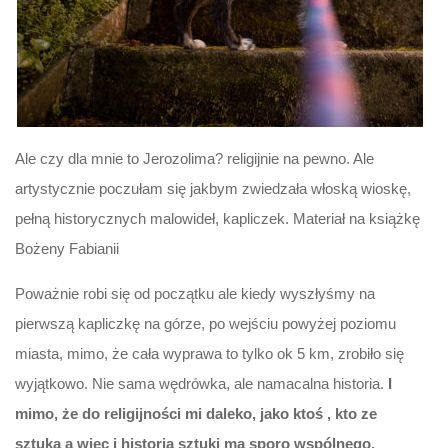
Ale czy dla mnie to Jerozolima? religijnie na pewno. Ale
artystycznie poczułam się jakbym zwiedzała włoską wioskę,
pełną historycznych malowideł, kapliczek. Materiał na książkę
Bożeny Fabianii
Poważnie robi się od początku ale kiedy wyszłyśmy na
pierwszą kapliczkę na górze, po wejściu powyżej poziomu
miasta, mimo, że cała wyprawa to tylko ok 5 km, zrobiło się
wyjątkowo. Nie sama wędrówka, ale namacalna historia.
I
mimo, że do religijności mi daleko, jako ktoś , kto ze
sztuką a więc i historią sztuki ma sporo wspólnego,