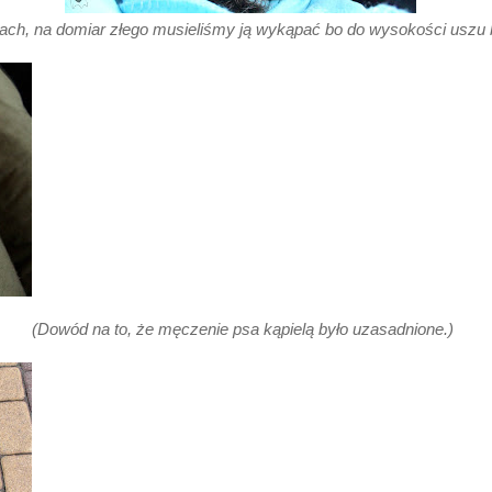
ch, na domiar złego musieliśmy ją wykąpać bo do wysokości uszu b
(Dowód na to, że męczenie psa kąpielą było uzasadnione.)