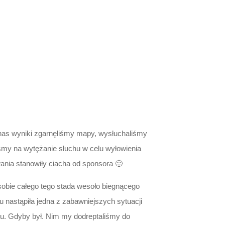
a nas wyniki zgarnęliśmy mapy, wysłuchaliśmy
iśmy na wytężanie słuchu w celu wyłowienia
ania stanowiły ciacha od sponsora 🙂
 sobie całego tego stada wesoło biegnącego
u nastąpiła jedna z zabawniejszych sytuacji
tu. Gdyby był. Nim my dodreptaliśmy do