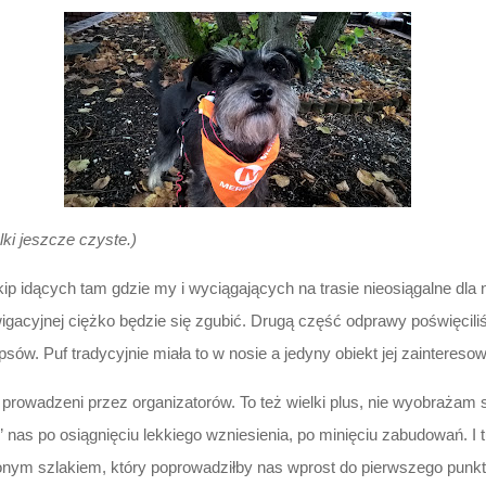
lki jeszcze czyste.)
ekip idących tam gdzie my i wyciągających na trasie nieosiągalne dl
awigacyjnej ciężko będzie się zgubić. Drugą część odprawy poświęcil
. Puf tradycyjnie miała to w nosie a jedyny obiekt jej zainteresow
, prowadzeni przez organizatorów. To też wielki plus, nie wyobrażam
nas po osiągnięciu lekkiego wzniesienia, po minięciu zabudowań. I t
elonym szlakiem, który poprowadziłby nas wprost do pierwszego punk