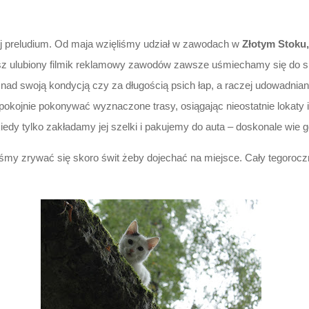
ej preludium. Od maja wzięliśmy udział w zawodach w
Złotym Stoku,
asz ulubiony filmik reklamowy zawodów zawsze uśmiechamy się do s
ę nad swoją kondycją czy za długością psich łap, a raczej udowadniani
spokojnie pokonywać wyznaczone trasy, osiągając nieostatnie lokaty
kiedy tylko zakładamy jej szelki i pakujemy do auta – doskonale wie g
iśmy zrywać się skoro świt żeby dojechać na miejsce. Cały tegorocz