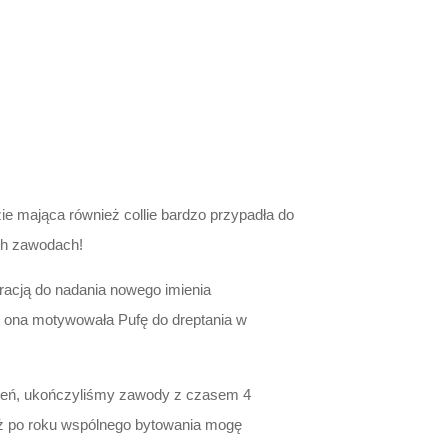
zie mająca również collie bardzo przypadła do
ch zawodach!
spiracją do nadania nowego imienia
eż ona motywowała Pufę do dreptania w
dzień, ukończyliśmy zawody z czasem 4
aż po roku wspólnego bytowania mogę