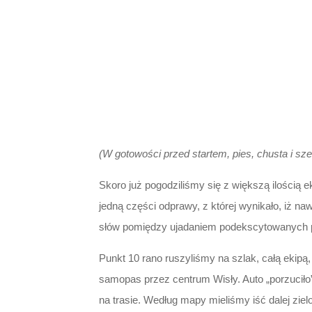
(W gotowości przed startem, pies, chusta i sze
Skoro już pogodziliśmy się z większą ilością 
jedną części odprawy, z której wynikało, iż n
słów pomiędzy ujadaniem podekscytowanych psów
Punkt 10 rano ruszyliśmy na szlak, całą ekipą
samopas przez centrum Wisły. Auto „porzuciło” 
na trasie. Według mapy mieliśmy iść dalej zi