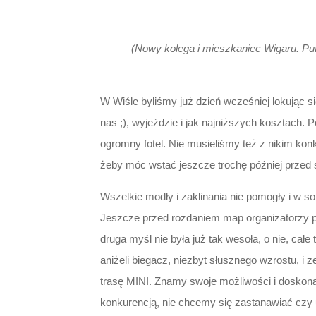
(Nowy kolega i mieszkaniec Wigaru. Pufa 
W Wiśle byliśmy już dzień wcześniej lokując s
nas ;), wyjeździe i jak najniższych kosztach.
ogromny fotel. Nie musieliśmy też z nikim ko
żeby móc wstać jeszcze trochę później przed s
Wszelkie modły i zaklinania nie pomogły i w s
Jeszcze przed rozdaniem map organizatorzy poi
druga myśl nie była już tak wesoła, o nie, cał
aniżeli biegacz, niezbyt słusznego wzrostu, 
trasę MINI. Znamy swoje możliwości i doskonal
konkurencją, nie chcemy się zastanawiać czy 