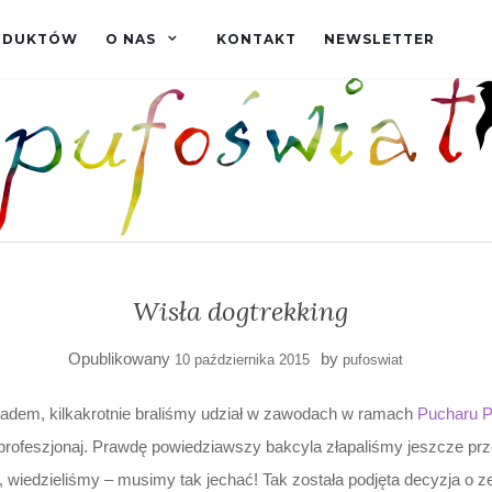
RODUKTÓW
O NAS
KONTAKT
NEWSLETTER
Wisła dogtrekking
Opublikowany
by
10 października 2015
pufoswiat
tadem, kilkakrotnie braliśmy udział w zawodach w ramach
Pucharu P
l profeszjonaj. Prawdę powiedziawszy bakcyla złapaliśmy jeszcze pr
, wiedzieliśmy – musimy tak jechać! Tak została podjęta decyzja o z