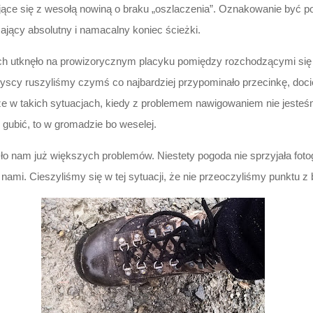
ce się z wesołą nowiną o braku „oszlaczenia”. Oznakowanie być powi
zający absolutny i namacalny koniec ścieżki.
ich utknęło na prowizorycznym placyku pomiędzy rozchodzącymi się ś
scy ruszyliśmy czymś co najbardziej przypominało przecinkę, doci
że w takich sytuacjach, kiedy z problemem nawigowaniem nie jesteś
 gubić, to w gromadzie bo weselej.
ło nam już większych problemów. Niestety pogoda nie sprzyjała foto
ami. Cieszyliśmy się w tej sytuacji, że nie przeoczyliśmy punktu z