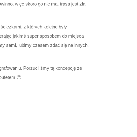
nno, więc skoro go nie ma, trasa jest zła.
cieżkami, z których kolejne były
erając jakimś super sposobem do miejsca
my sami, lubimy czasem zdać się na innych,
grafowaniu. Porzuciliśmy tą koncepcję ze
 bufetem 🙂