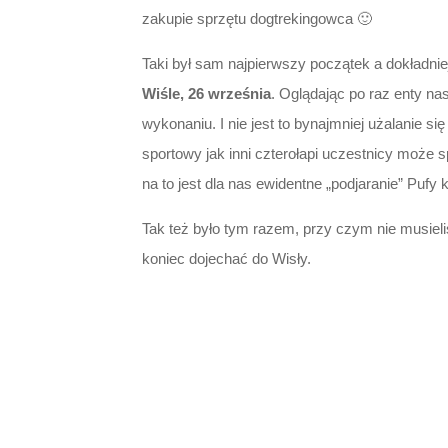
zakupie sprzętu dogtrekingowca 🙂
Taki był sam najpierwszy początek a dokładni
Wiśle, 26 września
. Oglądając po raz enty n
wykonaniu. I nie jest to bynajmniej użalanie si
sportowy jak inni czterołapi uczestnicy może 
na to jest dla nas ewidentne „podjaranie” Pufy 
Tak też było tym razem, przy czym nie musiel
koniec dojechać do Wisły.