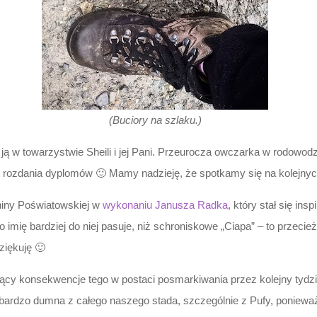
(Buciory na szlaku.)
 ją w towarzystwie Sheili i jej Pani. Przeurocza owczarka w rodowod
o rozdania dyplomów 🙂 Mamy nadzieję, że spotkamy się na kolejny
niny Poświatowskiej w
wykonaniu Janusza Radka
, który stał się in
 imię bardziej do niej pasuje, niż schroniskowe „Ciapa” – to przeci
ziękuję 🙂
ający konsekwencje tego w postaci posmarkiwania przez kolejny ty
 bardzo dumna z całego naszego stada, szczególnie z Pufy, poniew