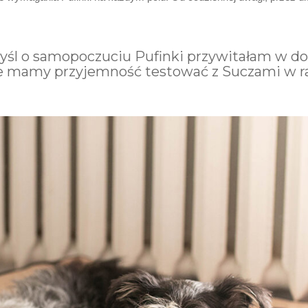
myśl o samopoczuciu Pufinki przywitałam w d
re mamy przyjemność testować z Suczami w 