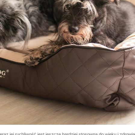
raz jej ruchliwość jest jeszcze bardziej stosowna do wieku i zdrowi