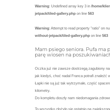
Warning
: Undefined array key 3 in
/home/klie
jetpack/tiled-gallery.php
on line
563
Warning
: Attempt to read property "ratio" on nul
without-jetpack/tiled-gallery.php
on line
563
Mam psiego seniora. Pufa ma pra
parę wiosen na poszukiwaniach
Oczka już nie zawsze dostrzegą zagubiony na ś
jak kiedyś, choć nadal Franca potrafi znaleźć
Łapki nie są już tak wytrzymałe, część space
kilometry.
Do kompletu doszły nam niedomagania zdrowot
To wszystko złożyło się ostatnio na zwiększon