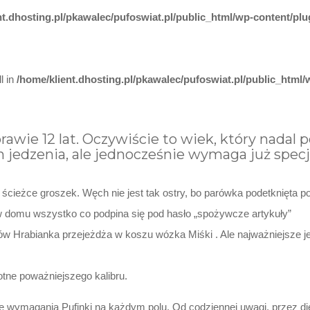
nt.dhosting.pl/pkawalec/pufoswiat.pl/public_html/wp-content/plug
l in
/home/klient.dhosting.pl/pkawalec/pufoswiat.pl/public_html/w
wie 12 lat. Oczywiście to wiek, który nadal p
 jedzenia, ale jednocześnie wymaga już specj
cieżce groszek. Węch nie jest tak ostry, bo parówka podetknięta p
 w domu wszystko co podpina się pod hasło „spożywcze artykuły”
rów Hrabianka przejeżdża w koszu wózka Miśki . Ale najważniejsze j
ne poważniejszego kalibru.
e wymagania Pufinki na każdym polu. Od codziennej uwagi, przez die