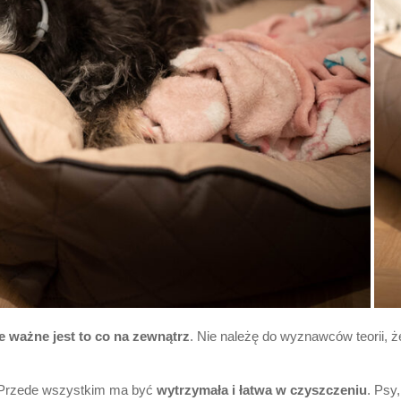
e ważne jest to co na zewnątrz
. Nie należę do wyznawców teorii, że
 Przede wszystkim ma być
wytrzymała i łatwa w czyszczeniu
. Psy