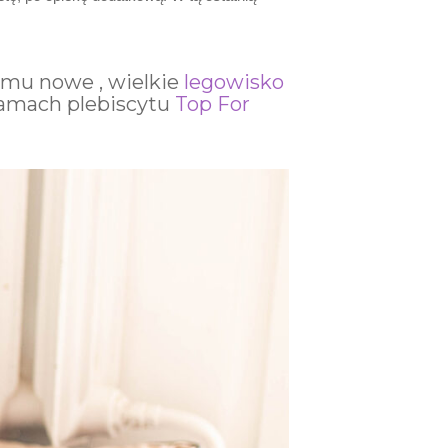
omu nowe , wielkie
legowisko
ramach plebiscytu
Top For