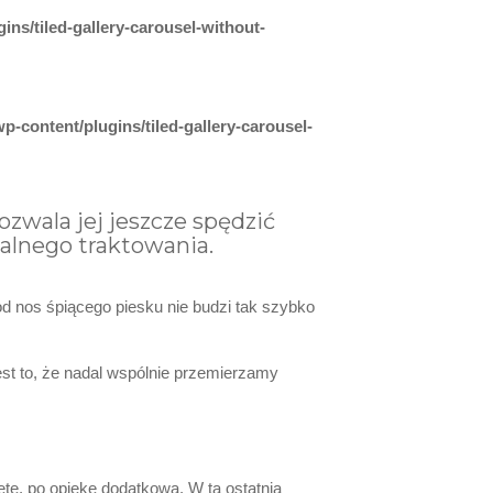
ins/tiled-gallery-carousel-without-
p-content/plugins/tiled-gallery-carousel-
ozwala jej jeszcze spędzić
alnego traktowania.
od nos śpiącego piesku nie budzi tak szybko
est to, że nadal wspólnie przemierzamy
tę, po opiekę dodatkową. W tą ostatnią