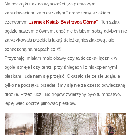
Na początku, aż do wysokości „za pierwszymi
zabudowaniami zamieszkałymi” drepczemy szlakiem
czerwonym
„zamek Książ- Bystrzyca Górna”
. Ten szlak
będzie naszym głównym, choć nie byłabym sobą, gdybym nie
zaryzykowała przejścia jakąś ścieżką nieszlakową , ale
oznaczoną na mapach cz 😉
Przyznaję, miałam małe obawy czy ta ścieżka- łącznik w
ogóle istnieje i czy teraz, przy śniegach i z niskopiennymi
pieskami, uda nam się przejść. Okazało się że się udaje, a
tylko na początku przedarliśmy się nie za często odwiedzaną
dróżkę. Przez ludzi. Bo tropów zwierzyny było tu mnóstwo,
lepiej więc dobrze pilnować piesków.