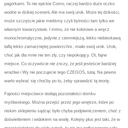
pagórkami. To nie epickie Como, raczej bardzo duże oczko
wodne w dzikiej scenerii. Ale ma swój urok. Może tej dzikości,
może szczęście jakie mieliśmy czyli bytności tam tylko we
własnym towarzystwie. I mimo, że nie kolorowe a wręcz
monochromatyczne, jedynie z ciemniejszą, lekko niebieskawą
taflą lekko zamarzniętej powierzchni , miało swój urok. Urok,
choć jak dla mnie nie ten zły, czy niepokojący. Ot, fajne
miejsce. Co oczywiście nie znczy, że jeśli jesteście bardziej
wrażliwi i Wy nie poczujecie tego CZEGOŚ, tutaj. Na pewno
warto wybrać się choćby po to, żeby sprawdzić tą teorię.
Fajności miejscówce dodają pozostałości domku
myśliwskiego. Można przejść przez jego wnętrze, które po
niskim sklepieniu sądząc było chyba podpiwniczeniem, choć z
doświetleniem i widokiem na wodę. Kolejny plus jest taki, że w
przeciwieństwie do wielu ruinek, tu nie ma potłuczonego szła