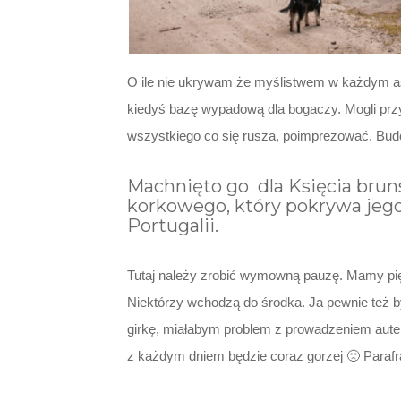
O ile nie ukrywam że myślistwem w każdym aspe
kiedyś bazę wypadową dla bogaczy. Mogli przy
wszystkiego co się rusza, poimprezować. Budo
Machnięto go dla Księcia brun
korkowego, który pokrywa jego
Portugalii.
Tutaj należy zrobić wymowną pauzę. Mamy pięk
Niektórzy wchodzą do środka. Ja pewnie też b
girkę, miałabym problem z prowadzeniem autem
z każdym dniem będzie coraz gorzej 🙁 Parafr