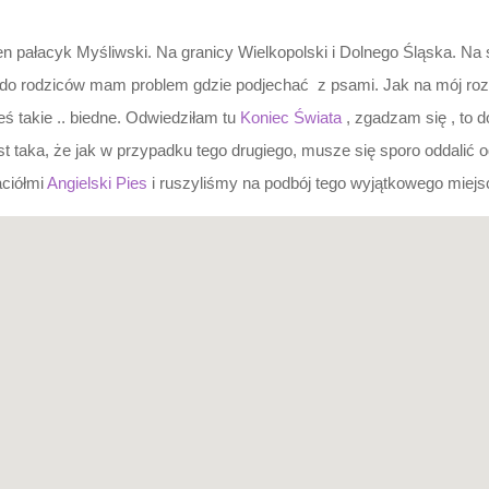
en pałacyk Myśliwski. Na granicy Wielkopolski i Dolnego Śląska. N
o rodziców mam problem gdzie podjechać z psami. Jak na mój rozp
eś takie .. biedne. Odwiedziłam tu
Koniec Świata
, zgadzam się , to 
st taka, że jak w przypadku tego drugiego, musze się sporo oddalić o
aciółmi
Angielski Pies
i ruszyliśmy na podbój tego wyjątkowego miejs