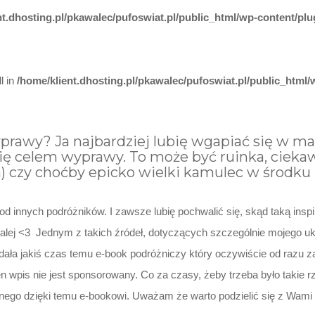
nt.dhosting.pl/pkawalec/pufoswiat.pl/public_html/wp-content/plug
l in
/home/klient.dhosting.pl/pkawalec/pufoswiat.pl/public_html/w
rawy? Ja najbardziej lubię wgapiać się w mapę
 się celem wyprawy. To może być ruinka, cieka
a
) czy choćby epicko wielki kamulec w środku l
 innych podróżników. I zawsze lubię pochwalić się, skąd taką insp
 dalej <3 Jednym z takich źródeł, dotyczących szczególnie mojego 
ła jakiś czas temu e-book podróżniczy który oczywiście od razu zak
n wpis nie jest sponsorowany. Co za czasy, żeby trzeba było takie
onego dzięki temu e-bookowi. Uważam że warto podzielić się z Wami 