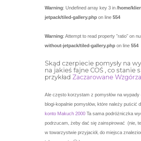
Warning
: Undefined array key 3 in
/home/klie
jetpack/tiled-gallery.php
on line
554
Warning
: Attempt to read property "ratio" on nul
without-jetpack/tiled-gallery.php
on line
554
Skąd czerpiecie pomysły na wyp
na jakieś fajne COŚ , co stanie
przykład
Zaczarowane Wzgórz
Ale często korzystam z pomysłów na wypady od
blogi-kopalnie pomysłów, które należy puścić
konto Makuch 2000
Ta sama podróżniczka wyda
podrzucam, żeby dać się zainspirować (nie, te
w towarzystwie przyjaciół, do miejsca znalezi