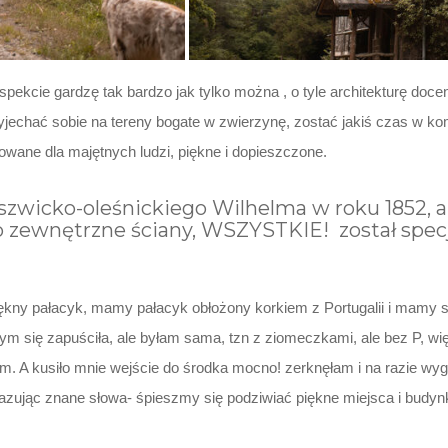
kcie gardzę tak bardzo jak tylko można , o tyle architekturę docen
jechać sobie na tereny bogate w zwierzynę, zostać jakiś czas w k
wane dla majętnych ludzi, piękne i dopieszczone.
szwicko-oleśnickiego Wilhelma w roku 1852, 
 zewnętrzne ściany, WSZYSTKIE! został spec
ny pałacyk, mamy pałacyk obłożony korkiem z Portugalii i mamy sy
ym się zapuściła, ale byłam sama, tzn z ziomeczkami, ale bez P, w
. A kusiło mnie wejście do środka mocno! zerknęłam i na razie wygl
azując znane słowa- śpieszmy się podziwiać piękne miejsca i budynk