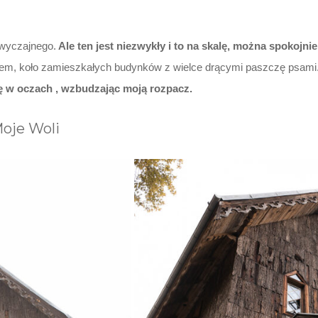
zwyczajnego.
Ale ten jest niezwykły i to na skalę, można spokojni
utem, koło zamieszkałych budynków z wielce drącymi paszczę psami.
ę w oczach , wzbudzając moją rozpacz.
Moje Woli