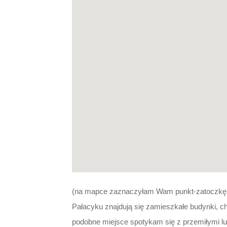
(na mapce zaznaczyłam Wam punkt-zatoczkę, g
Pałacyku znajdują się zamieszkałe budynki, 
podobne miejsce spotykam się z przemiłymi lu