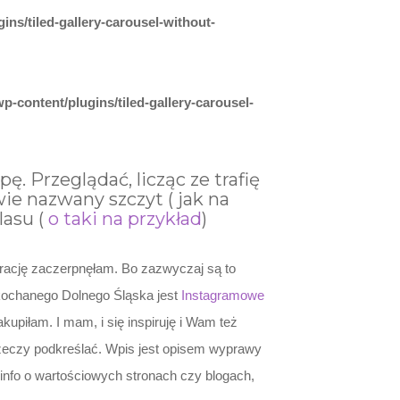
ins/tiled-gallery-carousel-without-
p-content/plugins/tiled-gallery-carousel-
. Przeglądać, licząc ze trafię
wie nazwany szczyt ( jak na
asu (
o taki na przykład
)
irację zaczerpnęłam. Bo zazwyczaj są to
ukochanego Dolnego Śląska jest
Instagramowe
upiłam. I mam, i się inspiruję i Wam też
 rzeczy podkreślać. Wpis jest opisem wyprawy
info o wartościowych stronach czy blogach,