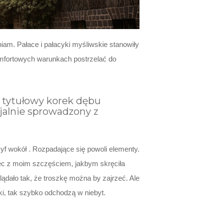
iam. Pałace i pałacyki myśliwskie stanowiły
omfortowych warunkach postrzelać do
a tytułowy korek dębu
jalnie sprowadzony z
f wokół . Rozpadające się powoli elementy.
ięc z moim szczęściem, jakbym skręciła
ądało tak, że troszkę można by zajrzeć. Ale
i, tak szybko odchodzą w niebyt.