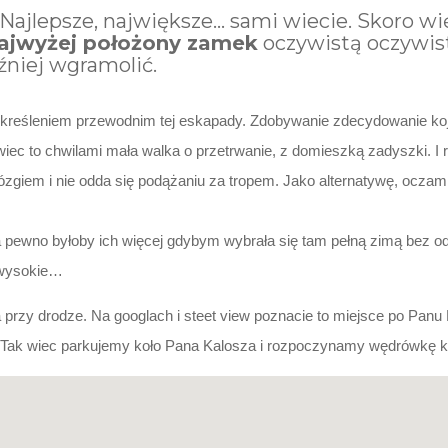
j. Najlepsze, największe… sami wiecie. Skoro
ajwyżej położony zamek
oczywistą oczywisto
źniej wgramolić.
eśleniem przewodnim tej eskapady. Zdobywanie zdecydowanie koj
ec to chwilami mała walka o przetrwanie, z domieszką zadyszki. I r
zgiem i nie odda się podążaniu za tropem. Jako alternatywę, oczami
a pewno byłoby ich więcej gdybym wybrała się tam pełną zimą bez od
a wysokie…
przy drodze. Na googlach i steet view poznacie to miejsce po Panu K
 Tak wiec parkujemy koło Pana Kalosza i rozpoczynamy wędrówkę k