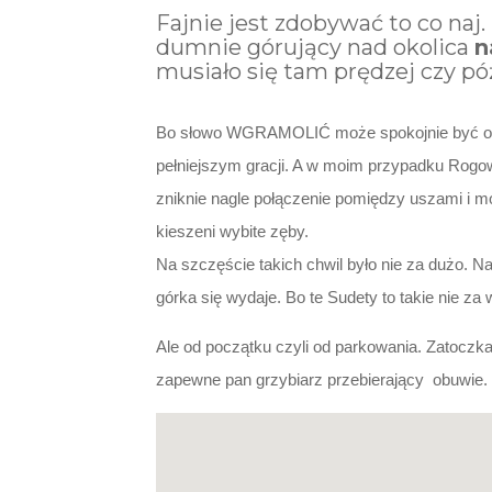
Fajnie jest zdobywać to co na
dumnie górujący nad okolica
n
musiało się tam prędzej czy pó
Bo słowo WGRAMOLIĆ może spokojnie być okr
pełniejszym gracji. A w moim przypadku Rogowi
zniknie nagle połączenie pomiędzy uszami i mó
kieszeni wybite zęby.
Na szczęście takich chwil było nie za dużo. N
górka się wydaje. Bo te Sudety to takie nie z
Ale od początku czyli od parkowania. Zatoczka 
zapewne pan grzybiarz przebierający obuwie.