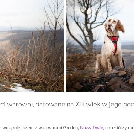
i warowni, datowane na XIII wiek w jego pocz
ć swoją rolę razem z warowniami Grodno,
Nowy Dwór,
a niektórzy mó