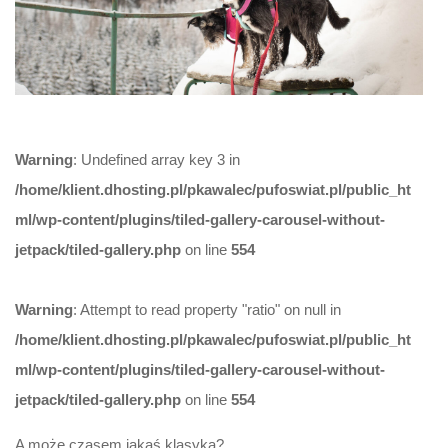
Warning
: Undefined array key 3 in
/home/klient.dhosting.pl/pkawalec/pufoswiat.pl/public_ht
ml/wp-content/plugins/tiled-gallery-carousel-without-
jetpack/tiled-gallery.php
on line
554
Warning
: Attempt to read property "ratio" on null in
/home/klient.dhosting.pl/pkawalec/pufoswiat.pl/public_ht
ml/wp-content/plugins/tiled-gallery-carousel-without-
jetpack/tiled-gallery.php
on line
554
A może czasem jakaś klasyka?