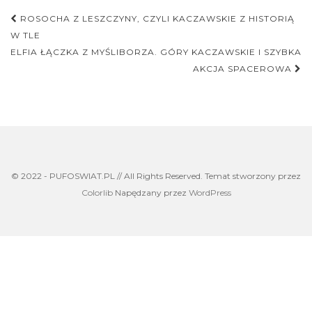
Nawigacja
ROSOCHA Z LESZCZYNY, CZYLI KACZAWSKIE Z HISTORIĄ
postu
W TLE
ELFIA ŁĄCZKA Z MYŚLIBORZA. GÓRY KACZAWSKIE I SZYBKA
AKCJA SPACEROWA
© 2022 - PUFOSWIAT.PL // All Rights Reserved. Temat stworzony przez
Colorlib
Napędzany przez
WordPress