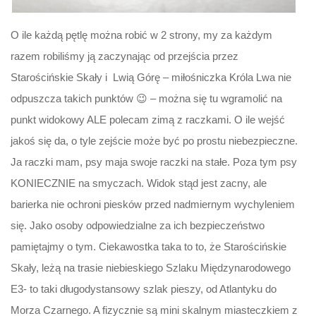
O ile każdą pętlę można robić w 2 strony, my za każdym
razem robiliśmy ją zaczynając od przejścia przez
Starościńskie Skały i Lwią Górę – miłośniczka Króla Lwa nie
odpuszcza takich punktów 😉 – można się tu wgramolić na
punkt widokowy ALE polecam zimą z raczkami. O ile wejść
jakoś się da, o tyle zejście może być po prostu niebezpieczne.
Ja raczki mam, psy maja swoje raczki na stałe. Poza tym psy
KONIECZNIE na smyczach. Widok stąd jest zacny, ale
barierka nie ochroni piesków przed nadmiernym wychyleniem
się. Jako osoby odpowiedzialne za ich bezpieczeństwo
pamiętajmy o tym. Ciekawostka taka to to, że Starościńskie
Skały, leżą na trasie niebieskiego Szlaku Międzynarodowego
E3- to taki długodystansowy szlak pieszy, od Atlantyku do
Morza Czarnego. A fizycznie są mini skalnym miasteczkiem z