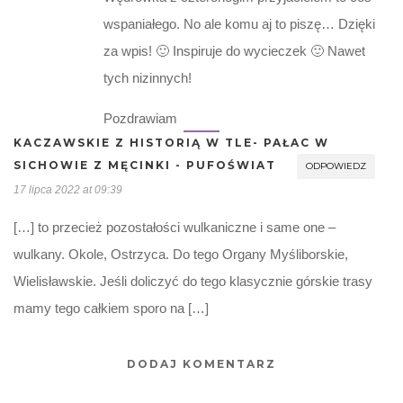
wspaniałego. No ale komu aj to piszę… Dzięki
za wpis! 🙂 Inspiruje do wycieczek 🙂 Nawet
tych nizinnych!
Pozdrawiam
KACZAWSKIE Z HISTORIĄ W TLE- PAŁAC W
SICHOWIE Z MĘCINKI - PUFOŚWIAT
ODPOWIEDZ
17 lipca 2022 at 09:39
[…] to przecież pozostałości wulkaniczne i same one –
wulkany. Okole, Ostrzyca. Do tego Organy Myśliborskie,
Wielisławskie. Jeśli doliczyć do tego klasycznie górskie trasy
mamy tego całkiem sporo na […]
DODAJ KOMENTARZ