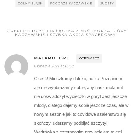
DOLNY ŚLĄSK
POGÓRZE KACZAWSKIE
SUDETY
2 REPLIES TO “ELFIA ŁĄCZKA Z MYŚLIBORZA. GÓRY
KACZAWSKIE I SZYBKA AKCJA SPACEROWA”
MALAMUTE.PL
ODPOWIEDZ
8 kwietnia 2021 at 16:58
Cześć! Mieszkamy daleko, bo za Poznaniem,
ale nie wyobrażamy sobie, aby nasz malamut
nie doświadczył wycieczki w góry! Jest jeszcze
młody, dlatego dajemy sobie jeszcze czas, ale w
nowym sezonie jak to covidowe szaleństwo się
skończy, uderzamy podbijać szczyty!
Wędrówka z czteronogim przyjacielem to coś