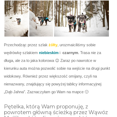
Przechodząc przez szlak
żółty
, urozmaiciliśmy sobie
wędrówkę szlakiem
niebieskim
i
czarnym
. Trasa nie za
długa, ale za to jaka kolorowa 😉 Zaraz po nawrotce w
kierunku auta można pozwolić sobie na wejście na drugi punkt
widokowy. Również przez większość omijany, czyli na
nienazwany, znajdujący się powyżej tablicy informacyjnej
„Dąb Jahna”. Zaznaczyłam go Wam na mapce 🙂
Pętelka, którą Wam proponuję, z
powrotem główną ścieżką przez Wąwóz