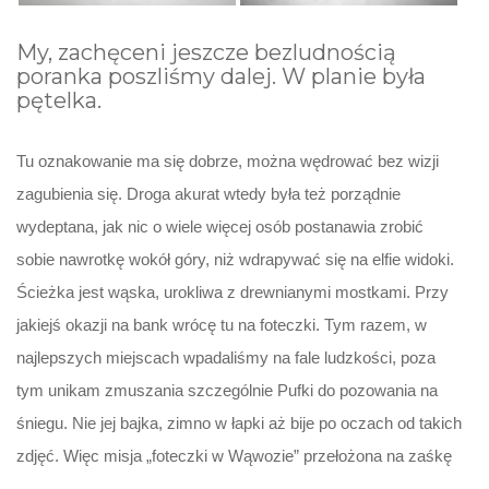
My, zachęceni jeszcze bezludnością
poranka poszliśmy dalej. W planie była
pętelka.
Tu oznakowanie ma się dobrze, można wędrować bez wizji
zagubienia się. Droga akurat wtedy była też porządnie
wydeptana, jak nic o wiele więcej osób postanawia zrobić
sobie nawrotkę wokół góry, niż wdrapywać się na elfie widoki.
Ścieżka jest wąska, urokliwa z drewnianymi mostkami. Przy
jakiejś okazji na bank wrócę tu na foteczki. Tym razem, w
najlepszych miejscach wpadaliśmy na fale ludzkości, poza
tym unikam zmuszania szczególnie Pufki do pozowania na
śniegu. Nie jej bajka, zimno w łapki aż bije po oczach od takich
zdjęć. Więc misja „foteczki w Wąwozie” przełożona na zaśkę