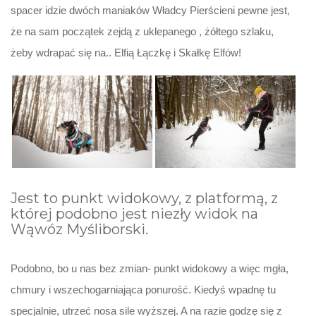
spacer idzie dwóch maniaków Władcy Pierścieni pewne jest,
że na sam początek zejdą z uklepanego , żółtego szlaku,
żeby wdrapać się na.. Elfią Łączkę i Skałkę Elfów!
Jest to punkt widokowy, z platformą, z
której podobno jest niezły widok na
Wąwóz Myśliborski.
Podobno, bo u nas bez zmian- punkt widokowy a więc mgła,
chmury i wszechogarniająca ponurość. Kiedyś wpadnę tu
specjalnie, utrzeć nosa sile wyższej. A na razie godzę się z