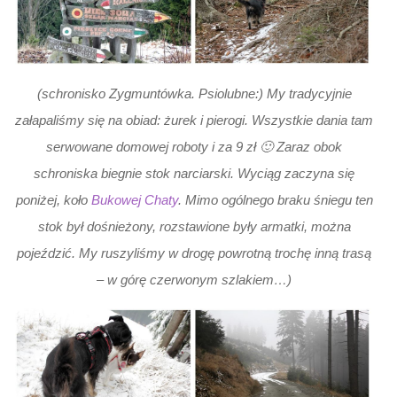
(schronisko Zygmuntówka. Psiolubne:) My tradycyjnie
załapaliśmy się na obiad: żurek i pierogi. Wszystkie dania tam
serwowane domowej roboty i za 9 zł 🙂 Zaraz obok
schroniska biegnie stok narciarski. Wyciąg zaczyna się
poniżej, koło
Bukowej Chaty
. Mimo ogólnego braku śniegu ten
stok był dośnieżony, rozstawione były armatki, można
pojeździć. My ruszyliśmy w drogę powrotną trochę inną trasą
– w górę czerwonym szlakiem…)