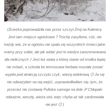
(
Ścieżka poprowadziła nas przez szczyt Żmij na Kalenicę.
Jest tam miejsce ogniskowe ? Trochę zasyfione, cóż, nie
każdy wie, że w ognisku nie spala się wszystkich śmieci jakie
mamy przy sobie, ale jak widać jest to wiedza zarezerwowana
dla nielicznych :/
Jest też wiata o której stanie od środka lepiej
nie mówić, a szkoda bo termosowa herbata musiała zostać
wypita pod atrakcją szczytu czyli.. wieżą widokową 🙂 Ja się
nie odważyłam na nią wejść, usprawiedliwiłam się, tym, że
przecież nie zostawię Pufioka samego na dole ;P Chłopaki
odważne, weszły, wieża stoi, więc chyba aż tak zardzewiała
nie jest 🙂 )