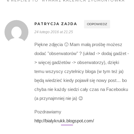
6 REPLIES TO “RYMARZ KALENICA ZYGMUNTÓWKA”
PATRYCJA ZAJDA
ODPOWIEDZ
24 lutego 2016 at 21:25
Piękne zdjęcia 🙂 Mam małą prośbę możesz
dodać "obserwatorów" ? (układ -> dodaj gadżet -
> więcej gadżetów -> obserwatorzy), dzięki
temu wszyscy czytelnicy bloga (w tym też ja)
będą wiedzieć kiedy pojawił się nowy post… bo
chyba nie każdy siedzi cały czas na Facebooku
(a przynajmniej nie ja) 😉
Pozdrawiamy
http://bialykrukk.blogspot.com/