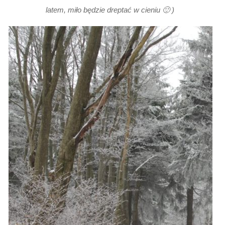
latem, miło będzie dreptać w cieniu 🙂 )