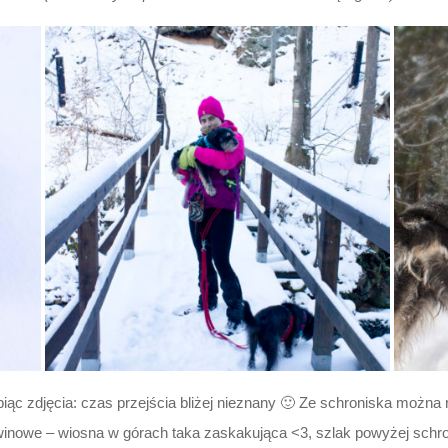
ąc zdjęcia: czas przejścia bliżej nieznany 🙂 Ze schroniska można ru
inowe – wiosna w górach taka zaskakująca <3, szlak powyżej schro