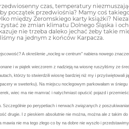
rzedwiosenny czas, temperatury niezmuszają
 jakby początek przedwiośnia? Mamy coś takie
lko między Żeromskiego karty książki? Niezal
rzystać ze zmian klimatu Dolnego Śląska i oc
 okazuje nie trzeba daleko jechać żeby takie mi
iśmy na jednym z końców Karpacza.
miejscowość? A określenie „nocleg w centrum” nabiera nowego znacze
ykonane i w piątek wieczorem z nadzieją na wiosnę ruszyliśmy ze ś
tach, którzy to stwierdzili wiosnę bardziej niż my i przyświętowali 
 spacery w sweterku). Na miejscu noclegowym parkowałam w śniegu
erek, wiec ma nie mamrać i natychmiast opuścić pojazd i przemieścić
 Szczególnie po perypetiach i nerwach związanych z poszukiwaniami
tość drugie. I z pieskiem absolutnie nie można, można ale z takim do
oja mawia nie ma tego złego co by na dobre nie wyszło i przedstawi