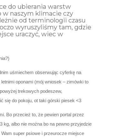
ce do ubierania warstw
go w naszym klimacie czy
eżnie od terminologii czasu
hoczo wyruszyliśmy tam, gdzie
ejsce uraczyć, wiec w
nia?)
rednim uśmiechem obserwując cyferkę na
ją letnimi oponami (mój wniosek – zimówki to
 powyżej trekowych podeszew,
 się do pokoju, ot taki górski piesek <3
. Bo przecież to, że pewien portal przez
 3 kg, albo nie można bo na pewno przyjedzie
my Wam super psiowe i przeurocze miejsce