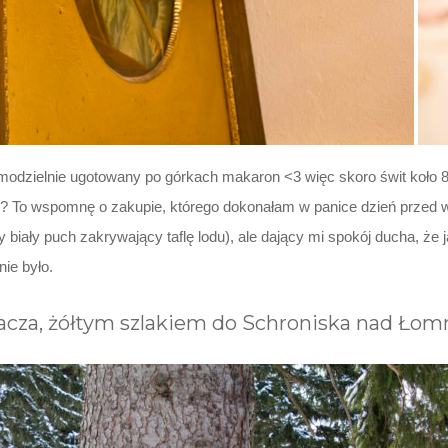
samodzielnie ugotowany po górkach makaron <3 więc skoro świt koło 
e? To wspomnę o zakupie, którego dokonałam w panice dzień przed wy
 biały puch zakrywający taflę lodu), ale dający mi spokój ducha, że
ie było.
pacza, żółtym szlakiem do Schroniska nad Łom