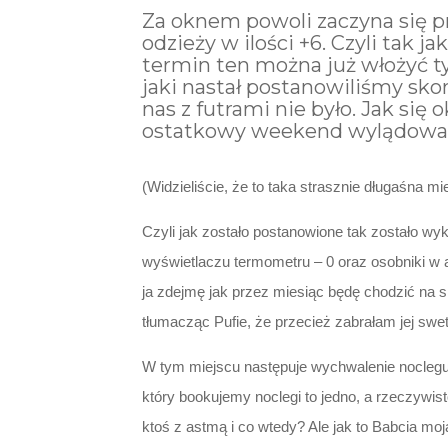
Za oknem powoli zaczyna się p
odzieży w ilości +6. Czyli tak
termin ten można już włożyć ty
jaki nastał postanowiliśmy sko
nas z futrami nie było. Jak się
ostatkowy weekend wylądowal
(Widzieliście, że to taka strasznie długaśna 
Czyli jak zostało postanowione tak zostało w
wyświetlaczu termometru – 0 oraz osobniki w au
ja zdejmę jak przez miesiąc będę chodzić na
tłumacząc Pufie, że przecież zabrałam jej swet
W tym miejscu następuje wychwalenie noclegu.
który bookujemy noclegi to jedno, a rzeczywis
ktoś z astmą i co wtedy? Ale jak to Babcia m