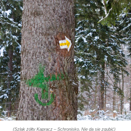
(Szlak żółty Kapracz – Schronisko. Nie da się zgubić)