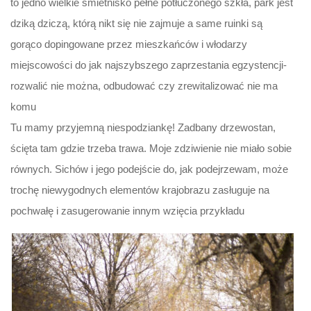
to jedno wielkie śmietnisko pełne potłuczonego szkła, park jest
dziką dziczą, którą nikt się nie zajmuje a same ruinki są
gorąco dopingowane przez mieszkańców i włodarzy
miejscowości do jak najszybszego zaprzestania egzystencji-
rozwalić nie można, odbudować czy zrewitalizować nie ma
komu
Tu mamy przyjemną niespodziankę! Zadbany drzewostan,
ścięta tam gdzie trzeba trawa. Moje zdziwienie nie miało sobie
równych. Sichów i jego podejście do, jak podejrzewam, może
trochę niewygodnych elementów krajobrazu zasługuje na
pochwałę i zasugerowanie innym wzięcia przykładu