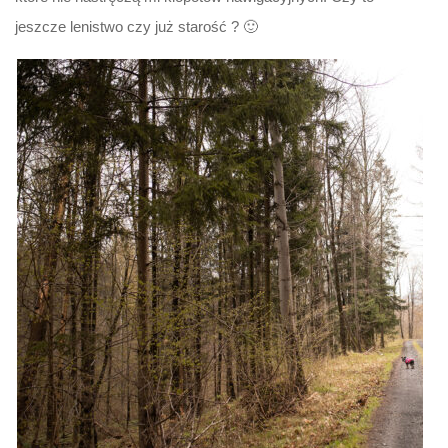
jeszcze lenistwo czy już starość ? 🙂