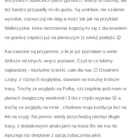
wszystkich Sudeckich pasm górskich. Mamy tu rodzinę, ale
też bardzo przypadły mi do gustu. Są urokliwe, nie szalenie
wysokie, zazwyczaj nie dają w kość tak jak na przykład
Wałbrzyskie, które niezmiennie kojarzą mi się z docieraniem
na granicę zapaści już na pierwszym (z wielu) podejść 😛
Kaczawskie są przyjemne, o ile je już poznałam o wiele
dziksze od innych, wręcz pustawe. Czyli to co lubimy
najbardziej – bezludne ścieżki, całe dla nas 🙂 Ostatnimi
czasy, z różnych względów, stawiam na troszkę krótsze
trasy. Trochę ze względu na Pufkę, szczególnie jeśli mam w
planach świąteczny weekend i 3 dni z rzędu wypraw 😛 a
trochę ze względu na mnie , chwilowo moja kondycja leci na
łeb na szyję. Na pomoc wtedy przychodzą niezbyt długie
trasy, z dodatkowymi atrakcjami na trasie Bo nie ma nic
lepszego niż dreptanie z opcją zobaczenia jakiś