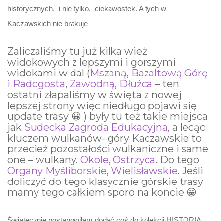
historycznych, i nie tylko, ciekawostek. A tych w
Kaczawskich nie brakuje
Zaliczaliśmy tu już kilka wież
widokowych z lepszymi i gorszymi
widokami w dal (
Mszaną
,
Bazaltową Górę
i Radogosta
,
Zawodną
,
Dłużca
– ten
ostatni złapaliśmy w święta z nowej
lepszej strony więc niedługo pojawi się
update trasy 😀 ) były tu też takie miejsca
jak
Sudecka Zagroda Edukacyjna
, a lecąc
kluczem wulkanów- góry Kaczawskie to
przecież pozostałości wulkaniczne i same
one – wulkany.
Okole
,
Ostrzyca
. Do tego
Organy Myśliborskie
,
Wielisławskie
. Jeśli
doliczyć do tego klasycznie górskie trasy
mamy tego całkiem sporo na koncie 😀
Świątecznie postanowiłam dodać coś do kolekcji HISTORIA .