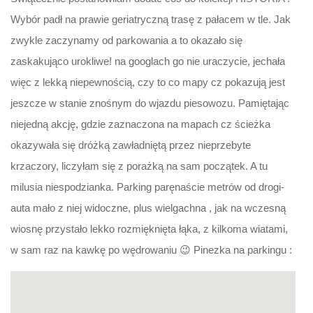
Wybór padł na prawie geriatryczną trasę z pałacem w tle. Jak
zwykle zaczynamy od parkowania a to okazało się
zaskakująco urokliwe! na googlach go nie uraczycie, jechała
więc z lekką niepewnością, czy to co mapy cz pokazują jest
jeszcze w stanie znośnym do wjazdu piesowozu. Pamiętając
niejedną akcję, gdzie zaznaczona na mapach cz ścieżka
okazywała się dróżką zawładniętą przez nieprzebyte
krzaczory, liczyłam się z porażką na sam początek. A tu
milusia niespodzianka. Parking paręnaście metrów od drogi-
auta mało z niej widoczne, plus wielgachna , jak na wczesną
wiosnę przystało lekko rozmięknięta łąka, z kilkoma wiatami,
w sam raz na kawkę po wędrowaniu 😉 Pinezka na parkingu :