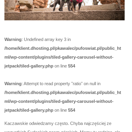
Warning
: Undefined array key 3 in
/home/klient.dhosting.pl/pkawalec/pufoswiat.pl/public_ht
ml/wp-content/plugins/tiled-gallery-carousel-without-
jetpack/tiled-gallery.php
on line
554
Warning
: Attempt to read property "ratio" on null in
/home/klient.dhosting.pl/pkawalec/pufoswiat.pl/public_ht
ml/wp-content/plugins/tiled-gallery-carousel-without-
jetpack/tiled-gallery.php
on line
554
Kaczawskie odwiedzamy często. Chyba najczęściej ze