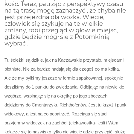
kość. Teraz, patrząc z perspektywy czasu
na tą trasę mogę zaznaczyć , że chyba nie
jest przejezdna dla wózka. Wiecie,
człowiek się szykuje na te wielkie
zmiany, robi przegląd w głowie miejsc,
gdzie będzie mógł się z Potomkinią
wybrać .
Tu ścieżki są dzikie, jak na Kaczawskie przystało, miejscami
błotniste. Nie za bardzo nadają się dla czegoś co ma kółka.
Ale że my byliśmy jeszcze w formie zapakowanej, spokojnie
doszliśmy do 1 punktu do zwiedzania. Odbijając na niewielkie
wzgórze, wspinając się na okrętkę po jego zboczach
dojdziemy do Cmentarzyku Richthofenów. Jest tu krzyż i punk
widokowy, a jest na co popatrzeć. Rozciąga się stad
przyjemny widoczek na zachód. (ciekawostka- jeśli i Wam
kołacze się to nazwisko tylko nie wiecie gdzie przylepić, służę