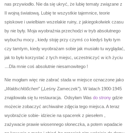
nas przywiodło. Nie da się ukryć, że lubię tematy związane z
II wojną światową. Lubię te wszystkie tajemnice, teorie
spiskowe i uwielbiam wszelakie ruiny, z jakiegokolwiek czasu
by nie były. Moja wyobraźnia przechodzi w tryb absolutnego
wybuchu mocy , kiedy stoję przy czymś co kiedyś było tym
czy tamtym, kiedy wyobrażam sobie jak musiało tu wyglądać,
jak to było korzystać z tych miejsc, uczestniczyć w ich życiu
…Dla mnie coś absolutnie niesamowitego !
Nie mogłam więc nie zabrać stada w miejsce oznaczone jako
„
Waldschlößchen
” („Leśny Zameczek”). W latach 1900-1945
znajdowała się tu restauracja. Odsyłam Was
do strony
gdzie
możecie zobaczyć archiwalne zdjęcia tego miejsca. A teraz
wyobraźcie sobie- idziecie na spacerek z piesełem ,
zażywacie prawie wiosennego słoneczka, a potem wpadacie