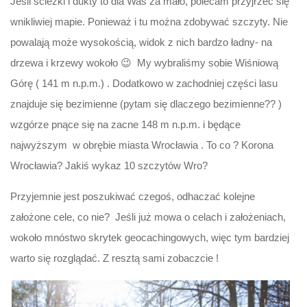
Jeśli ścieżki i dukty to dla Was za mało, polecam przyjrzeć się
wnikliwiej mapie. Ponieważ i tu można zdobywać szczyty. Nie
powalają może wysokością, widok z nich bardzo ładny- na
drzewa i krzewy wokoło 😉 My wybraliśmy sobie Wiśniową
Górę ( 141 m n.p.m.) . Dodatkowo w zachodniej części lasu
znajduje się bezimienne (pytam się dlaczego bezimienne?? )
wzgórze pnące się na zacne 148 m n.p.m. i będące
najwyższym w obrębie miasta Wrocławia . To co ? Korona
Wrocławia? Jakiś wykaz 10 szczytów Wro?
Przyjemnie jest poszukiwać czegoś, odhaczać kolejne
założone cele, co nie? Jeśli już mowa o celach i założeniach,
wokoło mnóstwo skrytek geocachingowych, więc tym bardziej
warto się rozglądać. Z resztą sami zobaczcie !