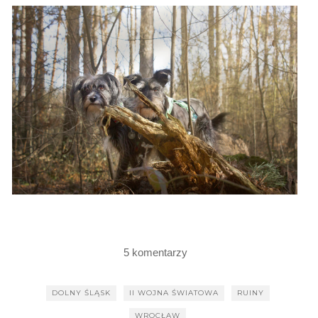
5 komentarzy
DOLNY ŚLĄSK
II WOJNA ŚWIATOWA
RUINY
WROCŁAW