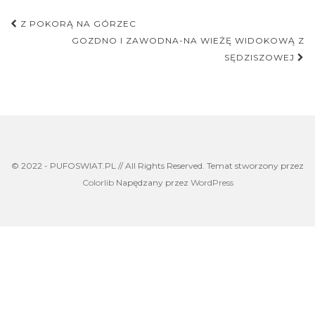
Nawigacja
Z POKORĄ NA GÓRZEC
postu
GOZDNO I ZAWODNA-NA WIEŻĘ WIDOKOWĄ Z
SĘDZISZOWEJ
© 2022 - PUFOSWIAT.PL // All Rights Reserved. Temat stworzony przez
Colorlib
Napędzany przez
WordPress