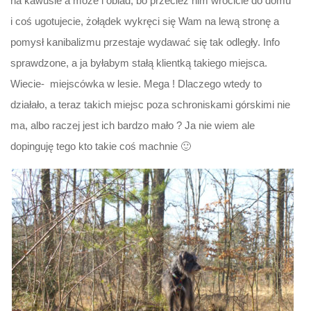
na kawusie a może i obiad, bo przecież nim wrócicie do domu
i coś ugotujecie, żołądek wykręci się Wam na lewą stronę a
pomysł kanibalizmu przestaje wydawać się tak odległy. Info
sprawdzone, a ja byłabym stałą klientką takiego miejsca.
Wiecie- miejscówka w lesie. Mega ! Dlaczego wtedy to
działało, a teraz takich miejsc poza schroniskami górskimi nie
ma, albo raczej jest ich bardzo mało ? Ja nie wiem ale
dopinguję tego kto takie coś machnie 🙂