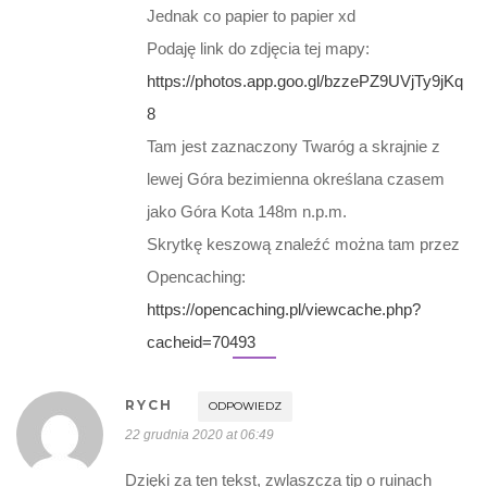
Jednak co papier to papier xd
Podaję link do zdjęcia tej mapy:
https://photos.app.goo.gl/bzzePZ9UVjTy9jKq
8
Tam jest zaznaczony Twaróg a skrajnie z
lewej Góra bezimienna określana czasem
jako Góra Kota 148m n.p.m.
Skrytkę keszową znaleźć można tam przez
Opencaching:
https://opencaching.pl/viewcache.php?
cacheid=70493
RYCH
ODPOWIEDZ
22 grudnia 2020 at 06:49
Dzięki za ten tekst, zwlaszcza tip o ruinach