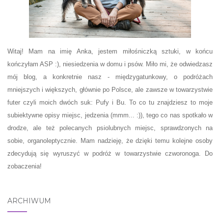
Witaj! Mam na imię Anka, jestem miłośniczką sztuki, w końcu
kończyłam ASP :), niesiedzenia w domu i psów. Miło mi, że odwiedzasz
mój blog, a konkretnie nasz - międzygatunkowy, o podróżach
mniejszych i większych, głównie po Polsce, ale zawsze w towarzystwie
futer czyli moich dwóch suk: Pufy i Bu. To co tu znajdziesz to moje
subiektywne opisy miejsc, jedzenia (mmm... :)), tego co nas spotkało w
drodze, ale też polecanych psiolubnych miejsc, sprawdzonych na
sobie, organoleptycznie. Mam nadzieję, że dzięki temu kolejne osoby
zdecydują się wyruszyć w podróż w towarzystwie czworonoga. Do
zobaczenia!
ARCHIWUM