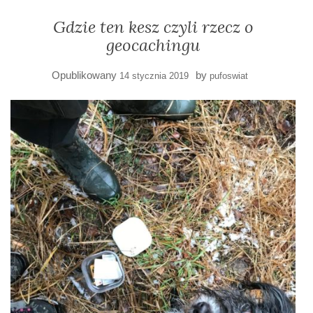
Gdzie ten kesz czyli rzecz o
geocachingu
Opublikowany
by
14 stycznia 2019
pufoswiat