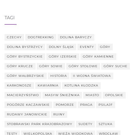
TAGI
CZECHY
DOGTREKKING
DOLINA BARYCZY
DOLINA BYSTRZYCY
DOLNY ŚLĄSK
EVENTY
GÓRY
GÓRY BYSTRZYCKIE
GÓRY IZERSKIE
GÓRY KAMIENNE
GÓRY KRUCZE
GÓRY SOWIE
GÓRY STOŁOWE
GÓRY SUCHE
GÓRY WAŁBRZYSKIE
HISTORIA
II WOJNA ŚWIATOWA
KARKONOSZE
KAWIARNIA
KOTLINA KŁODZKA
MACIERZYŃSTWO
MASYW ŚNIEŻNIKA
MIASTO
OPOLSKIE
POGÓRZE KACZAWSKIE
POMORZE
PRAGA
PSILAJF
RUDAWY JANOWICKIE
RUINY
STOBRAWSKI PARK KRAJOBRAZOWY
SUDETY
SZTUKA
TESTY
WIELKOPOLSKA
WIEŻA WIDOKOWA
WROCŁAW