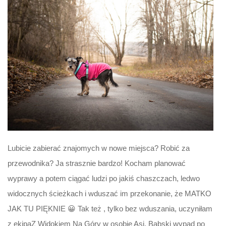
Lubicie zabierać znajomych w nowe miejsca? Robić za
przewodnika? Ja strasznie bardzo! Kocham planować
wyprawy a potem ciągać ludzi po jakiś chaszczach, ledwo
widocznych ścieżkach i wduszać im przekonanie, że MATKO
JAK TU PIĘKNIE 😀 Tak też , tylko bez wduszania, uczyniłam
z ekipąZ Widokiem Na Góry w osobie Asi. Babski wypad po