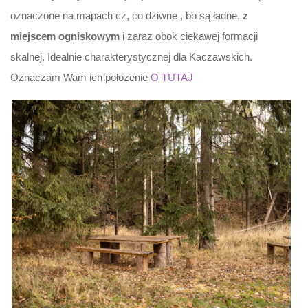
oznaczone na mapach cz, co dziwne , bo są ładne,
z
miejscem ogniskowym
i zaraz obok ciekawej formacji
skalnej. Idealnie charakterystycznej dla Kaczawskich.
Oznaczam Wam ich położenie
O TUTAJ