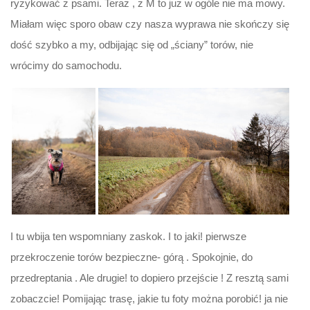
ryzykować z psami. Teraz , z M to już w ogóle nie ma mowy.
Miałam więc sporo obaw czy nasza wyprawa nie skończy się
dość szybko a my, odbijając się od „ściany” torów, nie
wrócimy do samochodu.
I tu wbija ten wspomniany zaskok. I to jaki! pierwsze
przekroczenie torów bezpieczne- górą . Spokojnie, do
przedreptania . Ale drugie! to dopiero przejście ! Z resztą sami
zobaczcie! Pomijając trasę, jakie tu foty można porobić! ja nie