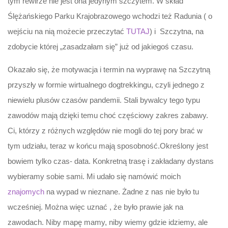
tym rewirze nie jest ona jedynym szczytem. W skład
Ślężańskiego Parku Krajobrazowego wchodzi też Radunia ( o
wejściu na nią możecie przeczytać
TUTAJ
) i Szczytna, na
zdobycie której „zasadzałam się” już od jakiegoś czasu.
Okazało się, że motywacja i termin na wyprawę na Szczytną
przyszły w formie wirtualnego dogtrekkingu, czyli jednego z
niewielu plusów czasów pandemii. Stali bywalcy tego typu
zawodów mają dzięki temu choć częściowy zakres zabawy.
Ci, którzy z różnych względów nie mogli do tej pory brać w
tym udziału, teraz w końcu mają sposobność.Określony jest
bowiem tylko czas- data. Konkretną trasę i zakładany dystans
wybieramy sobie sami. Mi udało się namówić moich
znajomych
na wypad w nieznane. Żadne z nas nie było tu
wcześniej. Można więc uznać , że było prawie jak na
zawodach. Niby mapę mamy, niby wiemy gdzie idziemy, ale