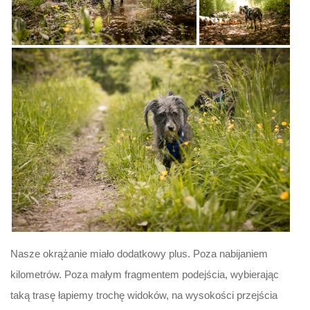
Nasze okrążanie miało dodatkowy plus. Poza nabijaniem
kilometrów. Poza małym fragmentem podejścia, wybierając
taką trasę łapiemy trochę widoków, na wysokości przejścia