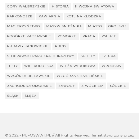
GÓRY WAŁBRZYSKIE
HISTORIA
II WOJNA ŚWIATOWA
KARKONOSZE
KAWIARNIA
KOTLINA KŁODZKA
MACIERZYŃSTWO
MASYW ŚNIEŻNIKA
MIASTO
OPOLSKIE
POGÓRZE KACZAWSKIE
POMORZE
PRAGA
PSILAJF
RUDAWY JANOWICKIE
RUINY
STOBRAWSKI PARK KRAJOBRAZOWY
SUDETY
SZTUKA
TESTY
WIELKOPOLSKA
WIEŻA WIDOKOWA
WROCŁAW
WZGÓRZA BIELAWSKIE
WZGÓRZA STRZELIŃSKIE
ZACHODNIOPOMORSKIE
ZAWODY
Z WÓZKIEM
ŁÓDZKIE
ŚLĄSK
ŚLĘŻA
© 2022 - PUFOSWIAT.PL // All Rights Reserved. Temat stworzony przez