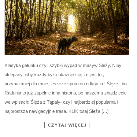
Klasyka gatunku czyli szybki wypad w masyw Ślęży. Niby
oklepany, niby każdy był a okazuje się, że jest tu ,
przynajmniej dla mnie, jeszcze sporo do odkrycia ! Ślężę , bo
Radunia to już zupełnie inna historia, po naszemu znajdziecie
we wpisach: Ślęża z Tąpały- czyli najbardziej popularna i
najprostsza nawigacyjnie trasa. KLIK tutaj Ślęża […]
CZYTAJ WIĘCEJ