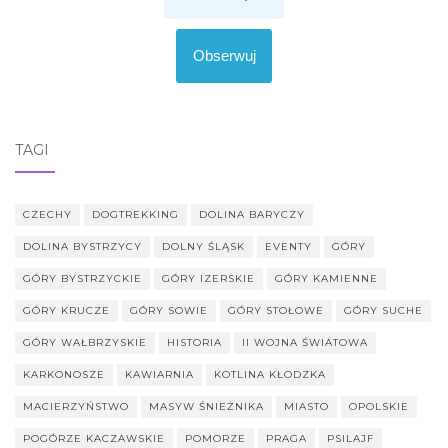
Obserwuj
TAGI
CZECHY
DOGTREKKING
DOLINA BARYCZY
DOLINA BYSTRZYCY
DOLNY ŚLĄSK
EVENTY
GÓRY
GÓRY BYSTRZYCKIE
GÓRY IZERSKIE
GÓRY KAMIENNE
GÓRY KRUCZE
GÓRY SOWIE
GÓRY STOŁOWE
GÓRY SUCHE
GÓRY WAŁBRZYSKIE
HISTORIA
II WOJNA ŚWIATOWA
KARKONOSZE
KAWIARNIA
KOTLINA KŁODZKA
MACIERZYŃSTWO
MASYW ŚNIEŻNIKA
MIASTO
OPOLSKIE
POGÓRZE KACZAWSKIE
POMORZE
PRAGA
PSILAJF