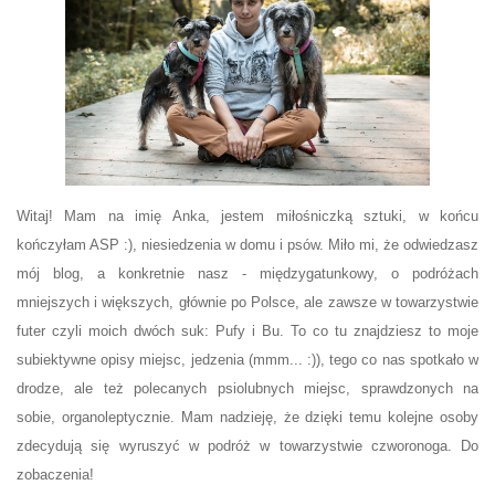
Witaj! Mam na imię Anka, jestem miłośniczką sztuki, w końcu
kończyłam ASP :), niesiedzenia w domu i psów. Miło mi, że odwiedzasz
mój blog, a konkretnie nasz - międzygatunkowy, o podróżach
mniejszych i większych, głównie po Polsce, ale zawsze w towarzystwie
futer czyli moich dwóch suk: Pufy i Bu. To co tu znajdziesz to moje
subiektywne opisy miejsc, jedzenia (mmm... :)), tego co nas spotkało w
drodze, ale też polecanych psiolubnych miejsc, sprawdzonych na
sobie, organoleptycznie. Mam nadzieję, że dzięki temu kolejne osoby
zdecydują się wyruszyć w podróż w towarzystwie czworonoga. Do
zobaczenia!