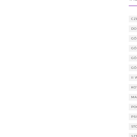
CZ
DO
GÓ
GÓ
GÓ
GÓ
II
KO
MA
PO
PS
ST
SZ