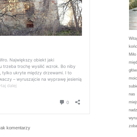
Wita
końc
Miło
międ
głów
moic
subi
nas 
miej
nadz
wyr
zoba
rak komentarzy