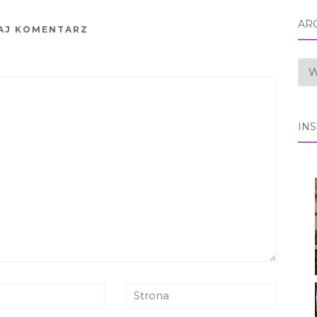
AR
AJ KOMENTARZ
AR
IN