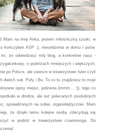
j! Mam na imię Anka, jestem miłośniczką sztuki, w
u kończyłam ASP :), niesiedzenia w domu i psów.
 mi, że odwiedzasz mój blog, a konkretnie nasz -
zygatunkowy, o podróżach mniejszych i większych,
nie po Polsce, ale zawsze w towarzystwie futer czyli
h dwóch suk: Pufy i Bu. To co tu znajdziesz to moje
ektywne opisy miejsc, jedzenia (mmm... :)), tego co
spotkało w drodze, ale też polecanych psiolubnych
sc, sprawdzonych na sobie, organoleptycznie. Mam
ieję, że dzięki temu kolejne osoby zdecydują się
uszyć w podróż w towarzystwie czworonoga. Do
czenia!