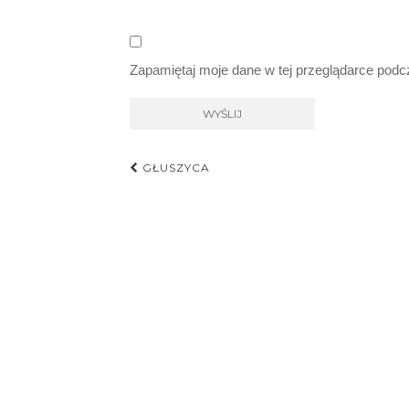
Zapamiętaj moje dane w tej przeglądarce podc
Nawigacja
GŁUSZYCA
postu