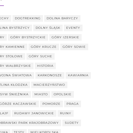
ECHY
DOGTREKKING
DOLINA BARYCZY
LINA BYSTRZYCY
DOLNY ŚLĄSK
EVENTY
RY
GÓRY BYSTRZYCKIE
GÓRY IZERSKIE
RY KAMIENNE
GÓRY KRUCZE
GÓRY SOWIE
RY STOŁOWE
GÓRY SUCHE
RY WAŁBRZYSKIE
HISTORIA
 WOJNA ŚWIATOWA
KARKONOSZE
KAWIARNIA
TLINA KŁODZKA
MACIERZYŃSTWO
SYW ŚNIEŻNIKA
MIASTO
OPOLSKIE
GÓRZE KACZAWSKIE
POMORZE
PRAGA
ILAJF
RUDAWY JANOWICKIE
RUINY
OBRAWSKI PARK KRAJOBRAZOWY
SUDETY
TUKA
TESTY
WIELKOPOLSKA