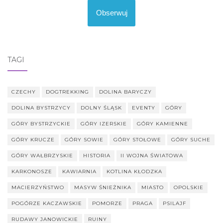
Obserwuj
TAGI
CZECHY
DOGTREKKING
DOLINA BARYCZY
DOLINA BYSTRZYCY
DOLNY ŚLĄSK
EVENTY
GÓRY
GÓRY BYSTRZYCKIE
GÓRY IZERSKIE
GÓRY KAMIENNE
GÓRY KRUCZE
GÓRY SOWIE
GÓRY STOŁOWE
GÓRY SUCHE
GÓRY WAŁBRZYSKIE
HISTORIA
II WOJNA ŚWIATOWA
KARKONOSZE
KAWIARNIA
KOTLINA KŁODZKA
MACIERZYŃSTWO
MASYW ŚNIEŻNIKA
MIASTO
OPOLSKIE
POGÓRZE KACZAWSKIE
POMORZE
PRAGA
PSILAJF
RUDAWY JANOWICKIE
RUINY