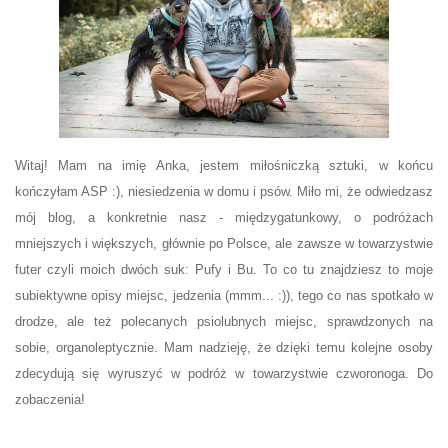
Witaj! Mam na imię Anka, jestem miłośniczką sztuki, w końcu
kończyłam ASP :), niesiedzenia w domu i psów. Miło mi, że odwiedzasz
mój blog, a konkretnie nasz - międzygatunkowy, o podróżach
mniejszych i większych, głównie po Polsce, ale zawsze w towarzystwie
futer czyli moich dwóch suk: Pufy i Bu. To co tu znajdziesz to moje
subiektywne opisy miejsc, jedzenia (mmm... :)), tego co nas spotkało w
drodze, ale też polecanych psiolubnych miejsc, sprawdzonych na
sobie, organoleptycznie. Mam nadzieję, że dzięki temu kolejne osoby
zdecydują się wyruszyć w podróż w towarzystwie czworonoga. Do
zobaczenia!