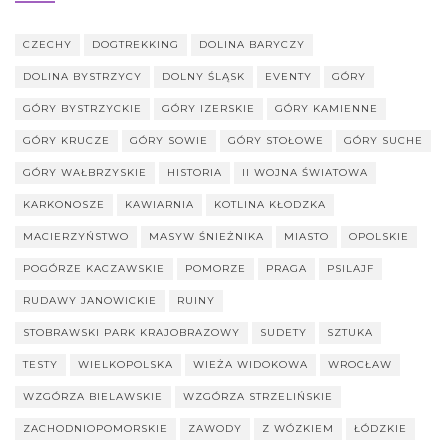
CZECHY
DOGTREKKING
DOLINA BARYCZY
DOLINA BYSTRZYCY
DOLNY ŚLĄSK
EVENTY
GÓRY
GÓRY BYSTRZYCKIE
GÓRY IZERSKIE
GÓRY KAMIENNE
GÓRY KRUCZE
GÓRY SOWIE
GÓRY STOŁOWE
GÓRY SUCHE
GÓRY WAŁBRZYSKIE
HISTORIA
II WOJNA ŚWIATOWA
KARKONOSZE
KAWIARNIA
KOTLINA KŁODZKA
MACIERZYŃSTWO
MASYW ŚNIEŻNIKA
MIASTO
OPOLSKIE
POGÓRZE KACZAWSKIE
POMORZE
PRAGA
PSILAJF
RUDAWY JANOWICKIE
RUINY
STOBRAWSKI PARK KRAJOBRAZOWY
SUDETY
SZTUKA
TESTY
WIELKOPOLSKA
WIEŻA WIDOKOWA
WROCŁAW
WZGÓRZA BIELAWSKIE
WZGÓRZA STRZELIŃSKIE
ZACHODNIOPOMORSKIE
ZAWODY
Z WÓZKIEM
ŁÓDZKIE