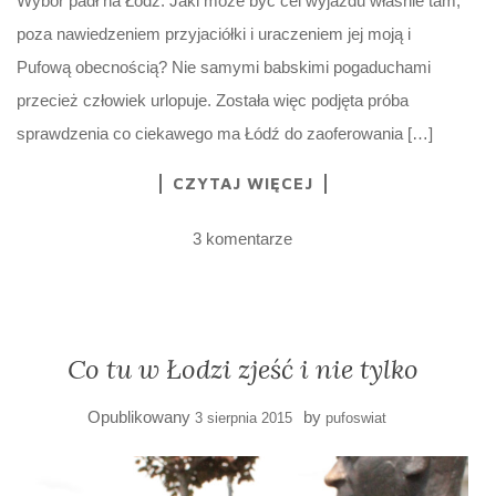
Wybór padł na Łódź. Jaki może być cel wyjazdu właśnie tam,
poza nawiedzeniem przyjaciółki i uraczeniem jej moją i
Pufową obecnością? Nie samymi babskimi pogaduchami
przecież człowiek urlopuje. Została więc podjęta próba
sprawdzenia co ciekawego ma Łódź do zaoferowania […]
CZYTAJ WIĘCEJ
3 komentarze
Co tu w Łodzi zjeść i nie tylko
Opublikowany
by
3 sierpnia 2015
pufoswiat