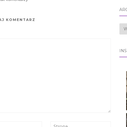
AR
AJ KOMENTARZ
AR
IN