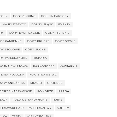
ECHY
DOGTREKKING
DOLINA BARYCZY
LINA BYSTRZYCY
DOLNY ŚLĄSK
EVENTY
RY
GÓRY BYSTRZYCKIE
GÓRY IZERSKIE
RY KAMIENNE
GÓRY KRUCZE
GÓRY SOWIE
RY STOŁOWE
GÓRY SUCHE
RY WAŁBRZYSKIE
HISTORIA
 WOJNA ŚWIATOWA
KARKONOSZE
KAWIARNIA
TLINA KŁODZKA
MACIERZYŃSTWO
SYW ŚNIEŻNIKA
MIASTO
OPOLSKIE
GÓRZE KACZAWSKIE
POMORZE
PRAGA
ILAJF
RUDAWY JANOWICKIE
RUINY
OBRAWSKI PARK KRAJOBRAZOWY
SUDETY
TUKA
TESTY
WIELKOPOLSKA