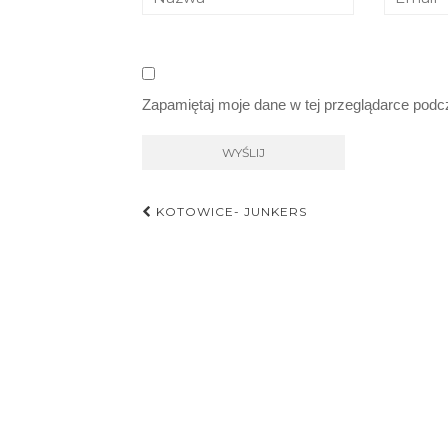
Zapamiętaj moje dane w tej przeglądarce podc
Nawigacja
KOTOWICE- JUNKERS
postu