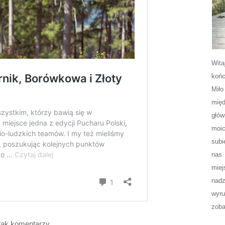
Wita
końc
Miło
międ
głów
moic
subi
nas 
miej
nadz
wyr
zoba
rak komentarzy