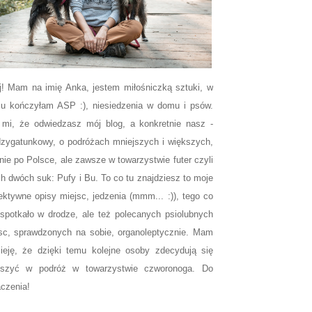
j! Mam na imię Anka, jestem miłośniczką sztuki, w
u kończyłam ASP :), niesiedzenia w domu i psów.
 mi, że odwiedzasz mój blog, a konkretnie nasz -
zygatunkowy, o podróżach mniejszych i większych,
nie po Polsce, ale zawsze w towarzystwie futer czyli
h dwóch suk: Pufy i Bu. To co tu znajdziesz to moje
ektywne opisy miejsc, jedzenia (mmm... :)), tego co
spotkało w drodze, ale też polecanych psiolubnych
sc, sprawdzonych na sobie, organoleptycznie. Mam
ieję, że dzięki temu kolejne osoby zdecydują się
uszyć w podróż w towarzystwie czworonoga. Do
czenia!