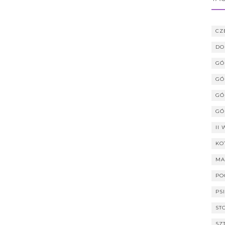
CZ
DO
GÓ
GÓ
GÓ
GÓ
II
KO
MA
PO
PS
ST
SZ