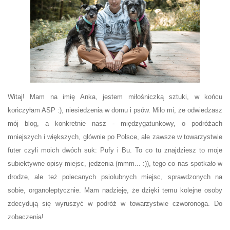
Witaj! Mam na imię Anka, jestem miłośniczką sztuki, w końcu
kończyłam ASP :), niesiedzenia w domu i psów. Miło mi, że odwiedzasz
mój blog, a konkretnie nasz - międzygatunkowy, o podróżach
mniejszych i większych, głównie po Polsce, ale zawsze w towarzystwie
futer czyli moich dwóch suk: Pufy i Bu. To co tu znajdziesz to moje
subiektywne opisy miejsc, jedzenia (mmm... :)), tego co nas spotkało w
drodze, ale też polecanych psiolubnych miejsc, sprawdzonych na
sobie, organoleptycznie. Mam nadzieję, że dzięki temu kolejne osoby
zdecydują się wyruszyć w podróż w towarzystwie czworonoga. Do
zobaczenia!