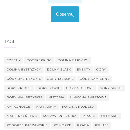
Obserwuj
TAGI
CZECHY
DOGTREKKING
DOLINA BARYCZY
DOLINA BYSTRZYCY
DOLNY ŚLĄSK
EVENTY
GÓRY
GÓRY BYSTRZYCKIE
GÓRY IZERSKIE
GÓRY KAMIENNE
GÓRY KRUCZE
GÓRY SOWIE
GÓRY STOŁOWE
GÓRY SUCHE
GÓRY WAŁBRZYSKIE
HISTORIA
II WOJNA ŚWIATOWA
KARKONOSZE
KAWIARNIA
KOTLINA KŁODZKA
MACIERZYŃSTWO
MASYW ŚNIEŻNIKA
MIASTO
OPOLSKIE
POGÓRZE KACZAWSKIE
POMORZE
PRAGA
PSILAJF