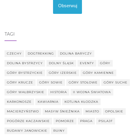
Obserwuj
TAGI
CZECHY
DOGTREKKING
DOLINA BARYCZY
DOLINA BYSTRZYCY
DOLNY ŚLĄSK
EVENTY
GÓRY
GÓRY BYSTRZYCKIE
GÓRY IZERSKIE
GÓRY KAMIENNE
GÓRY KRUCZE
GÓRY SOWIE
GÓRY STOŁOWE
GÓRY SUCHE
GÓRY WAŁBRZYSKIE
HISTORIA
II WOJNA ŚWIATOWA
KARKONOSZE
KAWIARNIA
KOTLINA KŁODZKA
MACIERZYŃSTWO
MASYW ŚNIEŻNIKA
MIASTO
OPOLSKIE
POGÓRZE KACZAWSKIE
POMORZE
PRAGA
PSILAJF
RUDAWY JANOWICKIE
RUINY