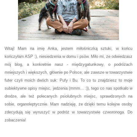
Witaj! Mam na imię Anka, jestem miłośniczką sztuki, w końcu
kończyłam ASP :), niesiedzenia w domu i psów. Miło mi, że odwiedzasz
mój blog, a konkretnie nasz - międzygatunkowy, o podróżach
mniejszych i większych, głównie po Polsce, ale zawsze w towarzystwie
futer czyli moich dwóch suk: Pufy i Bu. To co tu znajdziesz to moje
subiektywne opisy miejsc, jedzenia (mmm... :)), tego co nas spotkało w
drodze, ale też polecanych psiolubnych miejsc, sprawdzonych na
sobie, organoleptycznie. Mam nadzieję, że dzięki temu kolejne osoby
zdecydują się wyruszyć w podróż w towarzystwie czworonoga. Do
zobaczenia!