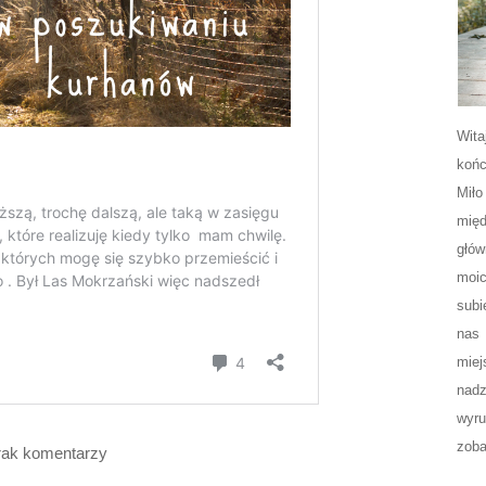
Wita
końc
Miło
międ
głów
moic
subi
nas 
miej
nadz
wyr
zoba
rak komentarzy