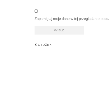
Zapamiętaj moje dane w tej przeglądarce podc
Nawigacja
DŁUŻEK
postu