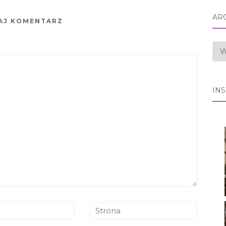
AR
AJ KOMENTARZ
AR
IN