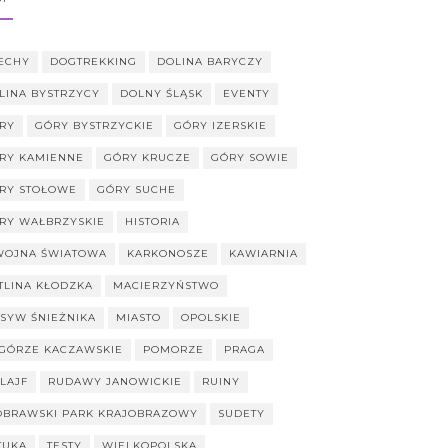
ECHY
DOGTREKKING
DOLINA BARYCZY
LINA BYSTRZYCY
DOLNY ŚLĄSK
EVENTY
RY
GÓRY BYSTRZYCKIE
GÓRY IZERSKIE
RY KAMIENNE
GÓRY KRUCZE
GÓRY SOWIE
RY STOŁOWE
GÓRY SUCHE
RY WAŁBRZYSKIE
HISTORIA
 WOJNA ŚWIATOWA
KARKONOSZE
KAWIARNIA
TLINA KŁODZKA
MACIERZYŃSTWO
SYW ŚNIEŻNIKA
MIASTO
OPOLSKIE
GÓRZE KACZAWSKIE
POMORZE
PRAGA
ILAJF
RUDAWY JANOWICKIE
RUINY
OBRAWSKI PARK KRAJOBRAZOWY
SUDETY
TUKA
TESTY
WIELKOPOLSKA