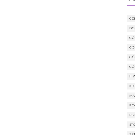
CZ
DO
GÓ
GÓ
GÓ
GÓ
II
KO
MA
PO
PS
ST
SZ