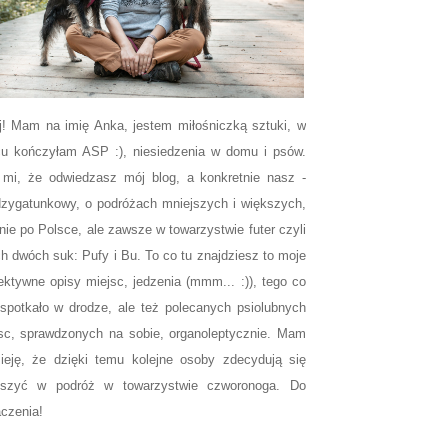
j! Mam na imię Anka, jestem miłośniczką sztuki, w
u kończyłam ASP :), niesiedzenia w domu i psów.
 mi, że odwiedzasz mój blog, a konkretnie nasz -
zygatunkowy, o podróżach mniejszych i większych,
nie po Polsce, ale zawsze w towarzystwie futer czyli
h dwóch suk: Pufy i Bu. To co tu znajdziesz to moje
ektywne opisy miejsc, jedzenia (mmm... :)), tego co
spotkało w drodze, ale też polecanych psiolubnych
sc, sprawdzonych na sobie, organoleptycznie. Mam
ieję, że dzięki temu kolejne osoby zdecydują się
uszyć w podróż w towarzystwie czworonoga. Do
czenia!