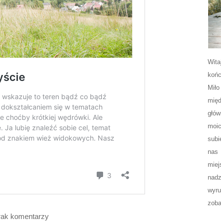
Wita
końc
Miło
międ
głów
moic
subi
nas 
miej
nadz
wyr
zoba
rak komentarzy