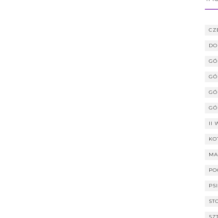
CZ
DO
GÓ
GÓ
GÓ
GÓ
II
KO
MA
PO
PS
ST
SZ