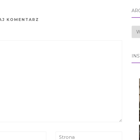
AR
AJ KOMENTARZ
AR
IN