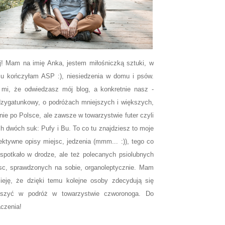
j! Mam na imię Anka, jestem miłośniczką sztuki, w
u kończyłam ASP :), niesiedzenia w domu i psów.
 mi, że odwiedzasz mój blog, a konkretnie nasz -
zygatunkowy, o podróżach mniejszych i większych,
nie po Polsce, ale zawsze w towarzystwie futer czyli
h dwóch suk: Pufy i Bu. To co tu znajdziesz to moje
ektywne opisy miejsc, jedzenia (mmm... :)), tego co
spotkało w drodze, ale też polecanych psiolubnych
sc, sprawdzonych na sobie, organoleptycznie. Mam
ieję, że dzięki temu kolejne osoby zdecydują się
uszyć w podróż w towarzystwie czworonoga. Do
czenia!