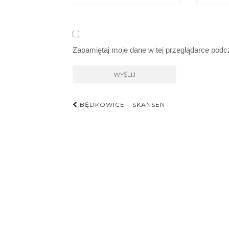
Zapamiętaj moje dane w tej przeglądarce podc
Nawigacja
BĘDKOWICE – SKANSEN
postu