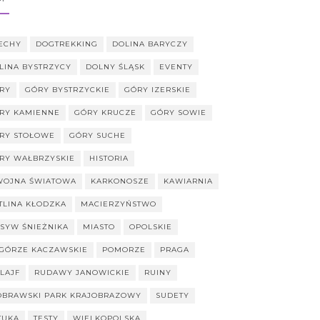
ECHY
DOGTREKKING
DOLINA BARYCZY
LINA BYSTRZYCY
DOLNY ŚLĄSK
EVENTY
RY
GÓRY BYSTRZYCKIE
GÓRY IZERSKIE
RY KAMIENNE
GÓRY KRUCZE
GÓRY SOWIE
RY STOŁOWE
GÓRY SUCHE
RY WAŁBRZYSKIE
HISTORIA
 WOJNA ŚWIATOWA
KARKONOSZE
KAWIARNIA
TLINA KŁODZKA
MACIERZYŃSTWO
SYW ŚNIEŻNIKA
MIASTO
OPOLSKIE
GÓRZE KACZAWSKIE
POMORZE
PRAGA
ILAJF
RUDAWY JANOWICKIE
RUINY
OBRAWSKI PARK KRAJOBRAZOWY
SUDETY
TUKA
TESTY
WIELKOPOLSKA