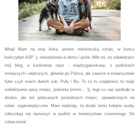
Witaj! Mam na imię Anka, jestem miłośniczką sztuki, w końcu
kończyłam ASP :), niesiedzenia w domu i psów. Miło mi, że odwiedzasz
mój blog, a konkretnie nasz - międzygatunkowy, o podróżach
mniejszych i większych, głównie po Polsce, ale zawsze w towarzystwie
futer czyli moich dwóch suk: Pufy i Bu. To co tu znajdziesz to moje
subiektywne opisy miejsc, jedzenia (mmm... :)), tego co nas spotkało w
drodze, ale też polecanych psiolubnych miejsc, sprawdzonych na
sobie, organoleptycznie. Mam nadzieję, że dzięki temu kolejne osoby
zdecydują się wyruszyć w podróż w towarzystwie czworonoga. Do
zobaczenia!