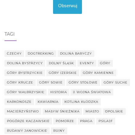
Obserwuj
TAGI
CZECHY
DOGTREKKING
DOLINA BARYCZY
DOLINA BYSTRZYCY
DOLNY ŚLĄSK
EVENTY
GÓRY
GÓRY BYSTRZYCKIE
GÓRY IZERSKIE
GÓRY KAMIENNE
GÓRY KRUCZE
GÓRY SOWIE
GÓRY STOŁOWE
GÓRY SUCHE
GÓRY WAŁBRZYSKIE
HISTORIA
II WOJNA ŚWIATOWA
KARKONOSZE
KAWIARNIA
KOTLINA KŁODZKA
MACIERZYŃSTWO
MASYW ŚNIEŻNIKA
MIASTO
OPOLSKIE
POGÓRZE KACZAWSKIE
POMORZE
PRAGA
PSILAJF
RUDAWY JANOWICKIE
RUINY