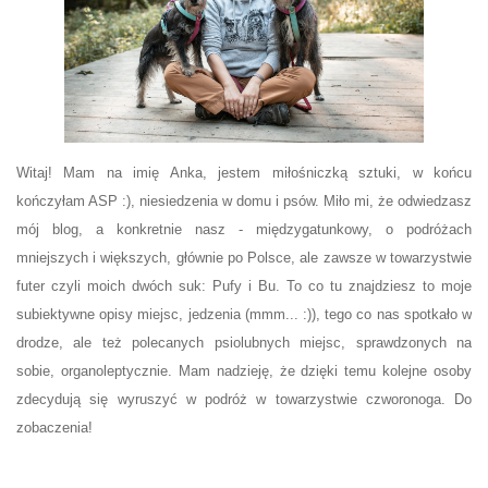
Witaj! Mam na imię Anka, jestem miłośniczką sztuki, w końcu
kończyłam ASP :), niesiedzenia w domu i psów. Miło mi, że odwiedzasz
mój blog, a konkretnie nasz - międzygatunkowy, o podróżach
mniejszych i większych, głównie po Polsce, ale zawsze w towarzystwie
futer czyli moich dwóch suk: Pufy i Bu. To co tu znajdziesz to moje
subiektywne opisy miejsc, jedzenia (mmm... :)), tego co nas spotkało w
drodze, ale też polecanych psiolubnych miejsc, sprawdzonych na
sobie, organoleptycznie. Mam nadzieję, że dzięki temu kolejne osoby
zdecydują się wyruszyć w podróż w towarzystwie czworonoga. Do
zobaczenia!