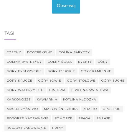
Obserwuj
TAGI
CZECHY
DOGTREKKING
DOLINA BARYCZY
DOLINA BYSTRZYCY
DOLNY ŚLĄSK
EVENTY
GÓRY
GÓRY BYSTRZYCKIE
GÓRY IZERSKIE
GÓRY KAMIENNE
GÓRY KRUCZE
GÓRY SOWIE
GÓRY STOŁOWE
GÓRY SUCHE
GÓRY WAŁBRZYSKIE
HISTORIA
II WOJNA ŚWIATOWA
KARKONOSZE
KAWIARNIA
KOTLINA KŁODZKA
MACIERZYŃSTWO
MASYW ŚNIEŻNIKA
MIASTO
OPOLSKIE
POGÓRZE KACZAWSKIE
POMORZE
PRAGA
PSILAJF
RUDAWY JANOWICKIE
RUINY