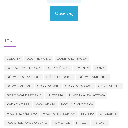
Obserwuj
TAGI
CZECHY
DOGTREKKING
DOLINA BARYCZY
DOLINA BYSTRZYCY
DOLNY ŚLĄSK
EVENTY
GÓRY
GÓRY BYSTRZYCKIE
GÓRY IZERSKIE
GÓRY KAMIENNE
GÓRY KRUCZE
GÓRY SOWIE
GÓRY STOŁOWE
GÓRY SUCHE
GÓRY WAŁBRZYSKIE
HISTORIA
II WOJNA ŚWIATOWA
KARKONOSZE
KAWIARNIA
KOTLINA KŁODZKA
MACIERZYŃSTWO
MASYW ŚNIEŻNIKA
MIASTO
OPOLSKIE
POGÓRZE KACZAWSKIE
POMORZE
PRAGA
PSILAJF