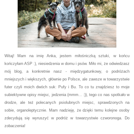
Witaj! Mam na imię Anka, jestem miłośniczką sztuki, w końcu
kończyłam ASP :), niesiedzenia w domu i psów. Miło mi, że odwiedzasz
mój blog, a konkretnie nasz - międzygatunkowy, o podróżach
mniejszych i większych, głównie po Polsce, ale zawsze w towarzystwie
futer czyli moich dwóch suk: Pufy i Bu. To co tu znajdziesz to moje
subiektywne opisy miejsc, jedzenia (mmm... :)), tego co nas spotkało w
drodze, ale też polecanych psiolubnych miejsc, sprawdzonych na
sobie, organoleptycznie. Mam nadzieję, że dzięki temu kolejne osoby
zdecydują się wyruszyć w podróż w towarzystwie czworonoga. Do
zobaczenia!