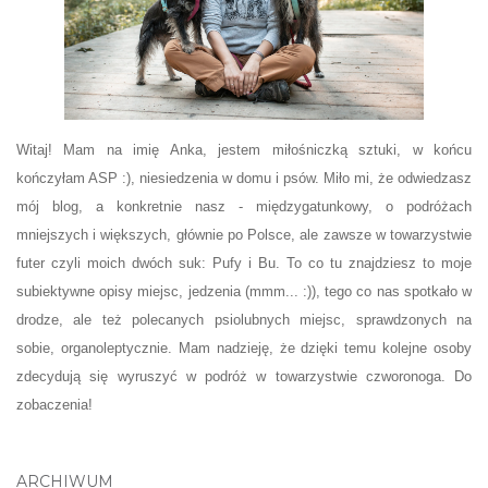
Witaj! Mam na imię Anka, jestem miłośniczką sztuki, w końcu
kończyłam ASP :), niesiedzenia w domu i psów. Miło mi, że odwiedzasz
mój blog, a konkretnie nasz - międzygatunkowy, o podróżach
mniejszych i większych, głównie po Polsce, ale zawsze w towarzystwie
futer czyli moich dwóch suk: Pufy i Bu. To co tu znajdziesz to moje
subiektywne opisy miejsc, jedzenia (mmm... :)), tego co nas spotkało w
drodze, ale też polecanych psiolubnych miejsc, sprawdzonych na
sobie, organoleptycznie. Mam nadzieję, że dzięki temu kolejne osoby
zdecydują się wyruszyć w podróż w towarzystwie czworonoga. Do
zobaczenia!
ARCHIWUM