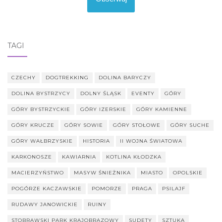
TAGI
CZECHY
DOGTREKKING
DOLINA BARYCZY
DOLINA BYSTRZYCY
DOLNY ŚLĄSK
EVENTY
GÓRY
GÓRY BYSTRZYCKIE
GÓRY IZERSKIE
GÓRY KAMIENNE
GÓRY KRUCZE
GÓRY SOWIE
GÓRY STOŁOWE
GÓRY SUCHE
GÓRY WAŁBRZYSKIE
HISTORIA
II WOJNA ŚWIATOWA
KARKONOSZE
KAWIARNIA
KOTLINA KŁODZKA
MACIERZYŃSTWO
MASYW ŚNIEŻNIKA
MIASTO
OPOLSKIE
POGÓRZE KACZAWSKIE
POMORZE
PRAGA
PSILAJF
RUDAWY JANOWICKIE
RUINY
STOBRAWSKI PARK KRAJOBRAZOWY
SUDETY
SZTUKA