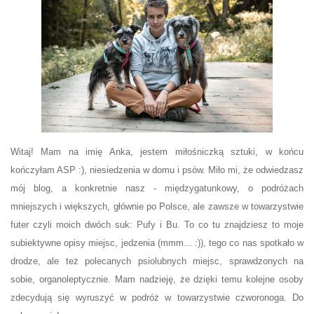
Witaj! Mam na imię Anka, jestem miłośniczką sztuki, w końcu
kończyłam ASP :), niesiedzenia w domu i psów. Miło mi, że odwiedzasz
mój blog, a konkretnie nasz - międzygatunkowy, o podróżach
mniejszych i większych, głównie po Polsce, ale zawsze w towarzystwie
futer czyli moich dwóch suk: Pufy i Bu. To co tu znajdziesz to moje
subiektywne opisy miejsc, jedzenia (mmm... :)), tego co nas spotkało w
drodze, ale też polecanych psiolubnych miejsc, sprawdzonych na
sobie, organoleptycznie. Mam nadzieję, że dzięki temu kolejne osoby
zdecydują się wyruszyć w podróż w towarzystwie czworonoga. Do