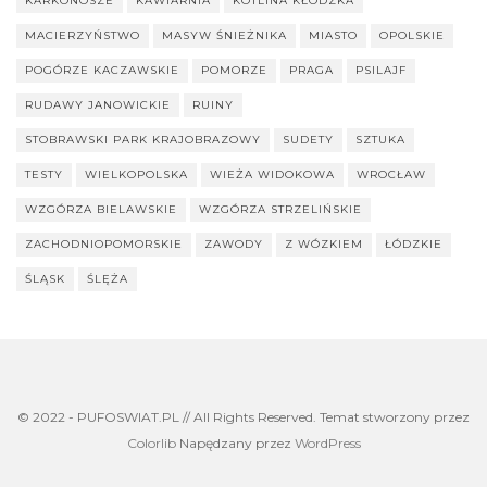
KARKONOSZE
KAWIARNIA
KOTLINA KŁODZKA
MACIERZYŃSTWO
MASYW ŚNIEŻNIKA
MIASTO
OPOLSKIE
POGÓRZE KACZAWSKIE
POMORZE
PRAGA
PSILAJF
RUDAWY JANOWICKIE
RUINY
STOBRAWSKI PARK KRAJOBRAZOWY
SUDETY
SZTUKA
TESTY
WIELKOPOLSKA
WIEŻA WIDOKOWA
WROCŁAW
WZGÓRZA BIELAWSKIE
WZGÓRZA STRZELIŃSKIE
ZACHODNIOPOMORSKIE
ZAWODY
Z WÓZKIEM
ŁÓDZKIE
ŚLĄSK
ŚLĘŻA
© 2022 - PUFOSWIAT.PL // All Rights Reserved. Temat stworzony przez
Colorlib
Napędzany przez
WordPress